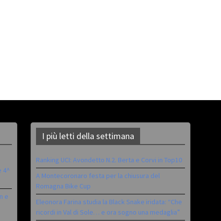
I più letti della settimana
Ranking UCI: Avondetto N.2. Berta e Corvi in Top10
è 4^
A Montecoronaro festa per la chiusura del
Romagna Bike Cup
n e
Eleonora Farina studia la Black Snake iridata: “Che
ricordi in Val di Sole… e ora sogno una medaglia”