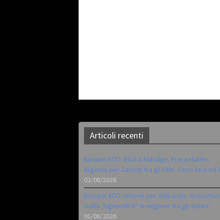
Articoli recenti
Europei XCO: titoli a Aldridge, Frei e Hutter.
Argento per Zanotti tra gli Elite. Corvi fora ed 
02/08/2026
Europei XCO: vittorie per Ghibaudo, Grossman
Gallis. Signorelli 5^ la migliore tra gli italiani
01/08/2026