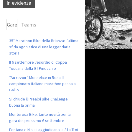
In evidenza
Gare
Teams
35ª Marathon Bike della Brianza: l’ultima
sfida agonistica di una leggendaria
storia
Il 6 settembre l’esordio di Coppa
Toscana della Gf Pinocchio
“Au revoir” Monselice in Rosa. Il
campionato italiano marathon passa a
Gallio
Si chiude il Prealpi Bike Challenge:
buona la prima
Monterosa Bike: tante novità per la
gara del prossimo 6 settembre
Fontana e Nisi si aggiudicano la 31a Troi