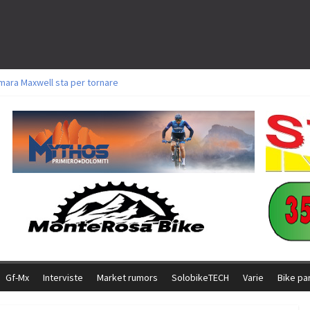
mara Maxwell sta per tornare
oli a Aldridge, Frei e Hutter. Argento per Zanotti tra gli Elite. Corvi fora ed 
torie per Ghibaudo, Grossmann e Gallis. Signorelli 5^ la migliore tra gli itali
ke della Brianza: l’ultima sfida agonistica di una leggendaria storia
l Team Relay firma il secondo argento azzurro a Monteceneri
Gf-Mx
Interviste
Market rumors
SolobikeTECH
Varie
Bike pa