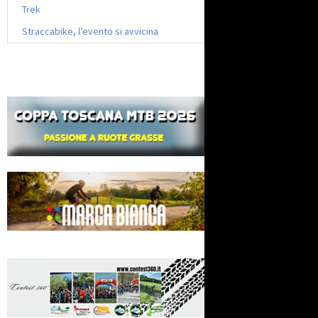
Trek
Straccabike, l’evento si avvicina