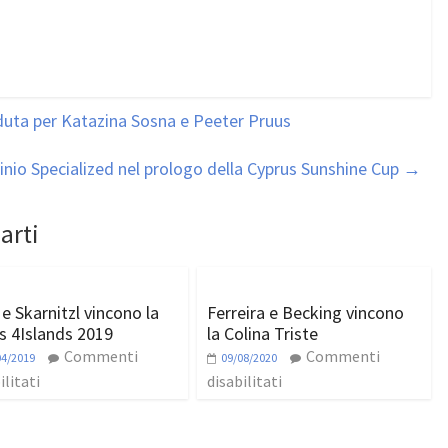
uta per Katazina Sosna e Peeter Pruus
nio Specialized nel prologo della Cyprus Sunshine Cup
→
arti
 e Skarnitzl vincono la
Ferreira e Becking vincono
s 4Islands 2019
la Colina Triste
Commenti
Commenti
04/2019
09/08/2020
ilitati
disabilitati