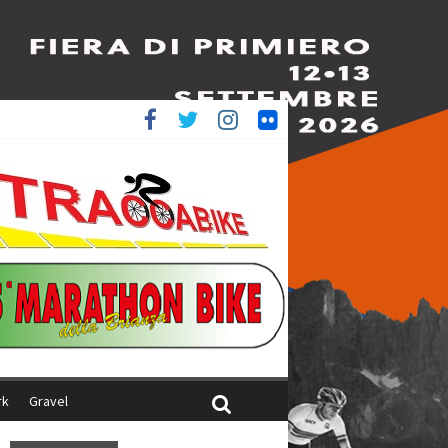
è 4^
ani
rk
Gravel