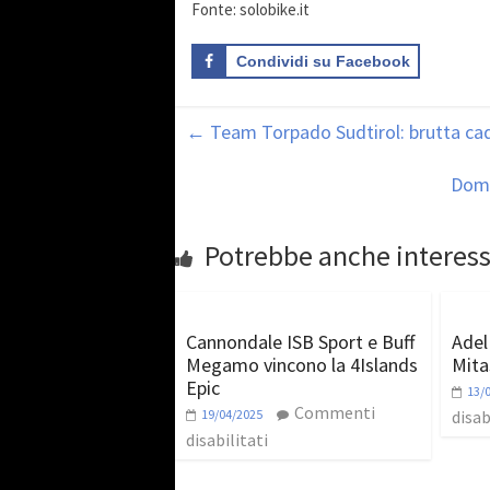
Fonte: solobike.it
Condividi su Facebook
←
Team Torpado Sudtirol: brutta cad
Domi
Potrebbe anche interess
Cannondale ISB Sport e Buff
Adel
Megamo vincono la 4Islands
Mita
Epic
13/
Commenti
19/04/2025
disab
disabilitati