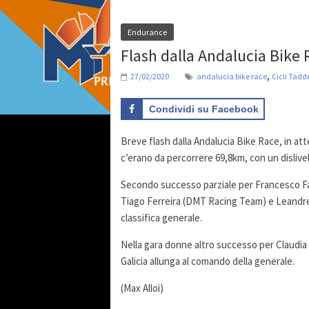
Endurance
Flash dalla Andalucia Bike R
,
27/02/2020
andalucia bike race
Cicli Tadd
Condividi su Facebook
Breve flash dalla Andalucia Bike Race, in at
c’erano da percorrere 69,8km, con un dislivel
Secondo successo parziale per Francesco Failli
Tiago Ferreira (DMT Racing Team) e Leandr
classifica generale.
Nella gara donne altro successo per Claudia
Galicia allunga al comando della generale.
(Max Alloi)