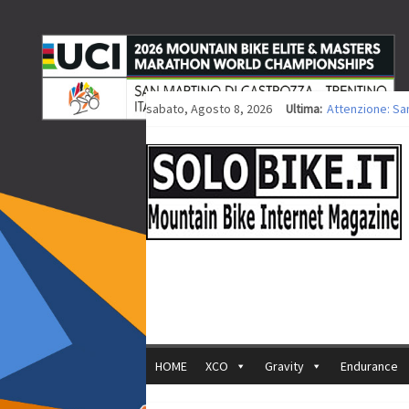
sabato, Agosto 8, 2026
Ultima:
Attenzione: Sa
Europei XCO: tit
Europei XCO: vit
35ª Marathon Bi
Europei MTB: i
HOME
XCO
Gravity
Endurance