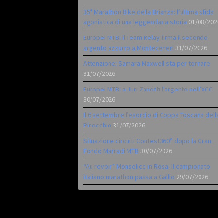
35ª Marathon Bike della Brianza: l’ultima sfida
agonistica di una leggendaria storia
01/08/202
Europei MTB: il Team Relay firma il secondo
argento azzurro a Monteceneri
31/07/2026
Attenzione: Samara Maxwell sta per tornare
31/07/2026
Europei MTB: a Juri Zanotti l’argento nell’XCC
30/07/2026
Il 6 settembre l’esordio di Coppa Toscana dell
Pinocchio
31/07/2026
Situazione circuiti Contest360° dopo la Gran
Fondo Marradi MTB
30/07/2026
“Au revoir” Monselice in Rosa. Il campionato
italiano marathon passa a Gallio
29/07/2026