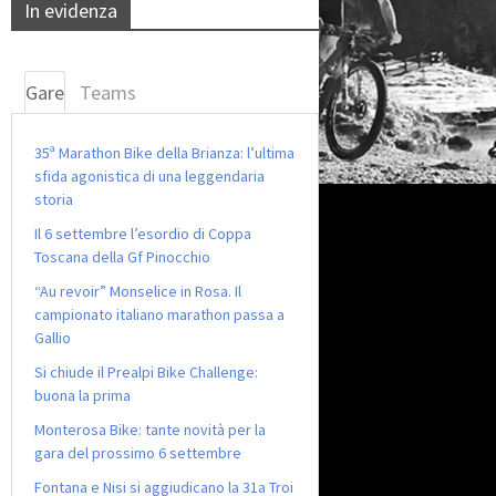
In evidenza
Gare
Teams
35ª Marathon Bike della Brianza: l’ultima
sfida agonistica di una leggendaria
storia
Il 6 settembre l’esordio di Coppa
Toscana della Gf Pinocchio
“Au revoir” Monselice in Rosa. Il
campionato italiano marathon passa a
Gallio
Si chiude il Prealpi Bike Challenge:
buona la prima
Monterosa Bike: tante novità per la
gara del prossimo 6 settembre
Fontana e Nisi si aggiudicano la 31a Troi