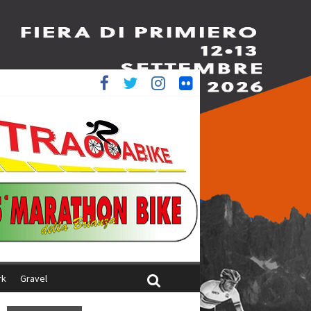
è 4^
ani
rk
Gravel