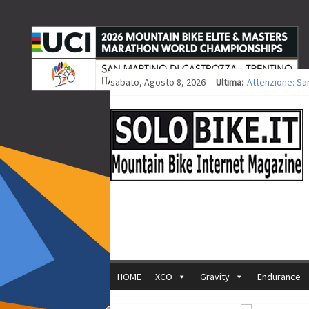
sabato, Agosto 8, 2026
Ultima:
Attenzione: Sa
Europei XCO: tit
Europei XCO: vit
35ª Marathon Bi
Europei MTB: i
HOME
XCO
Gravity
Endurance