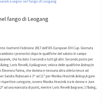
nel fango di Leogang
nte i battenti l’edizione 2017 dell’iXS European DH Cup. Giornata
cambiato i pronostici dopo le qualifiche del sabato.In campo
panek, che ha dato 3 secondi a tutti gli altri. Secondo posto per
&deg; Loris Revelli, il pi&ugrave; veloce delle qualifiche.&nbsp;In
 Eleonora Farina, che domina e nessuna altra atleta riesce ad
5” per Sandra Rubesam e 3^ ad 11” per Monika Hrastnik.&nbsp;A gare
elle rispettive categorie, ovvero Monika Hrastnik tra le donne e Jure
e 2^ ad una manciata di punti, mentre Loris Revelli &egrave; 17&deg;.