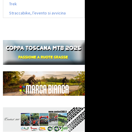
Trek
Straccabike, l’evento si avvicina