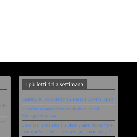
I più letti della settimana
Ranking UCI: Avondetto N.2. Berta e Corvi in Top10
è 4^
A Montecoronaro festa per la chiusura del
Romagna Bike Cup
n e
Eleonora Farina studia la Black Snake iridata: “Che
ricordi in Val di Sole… e ora sogno una medaglia”