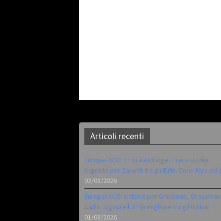
Articoli recenti
Europei XCO: titoli a Aldridge, Frei e Hutter.
Argento per Zanotti tra gli Elite. Corvi fora ed 
02/08/2026
Europei XCO: vittorie per Ghibaudo, Grossman
Gallis. Signorelli 5^ la migliore tra gli italiani
01/08/2026