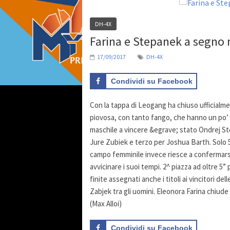
DH-4X
Farina e Stepanek a segno 
17/09/2017
DH-4X
Condividi su Facebook
Con la tappa di Leogang ha chiuso ufficialme
piovosa, con tanto fango, che hanno un po’ 
maschile a vincere &egrave; stato Ondrej Ste
Jure Zubiek e terzo per Joshua Barth. Solo 5
campo femminile invece riesce a confermarsi
avvicinare i suoi tempi. 2^ piazza ad oltre 
finite assegnati anche i titoli ai vincitori d
Zabjek tra gli uomini. Eleonora Farina chiud
(Max Alloi)
Condividi su Facebook