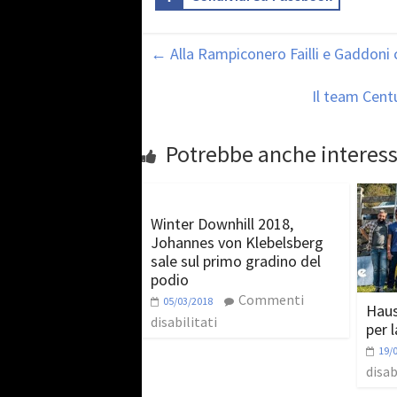
←
Alla Rampiconero Failli e Gaddoni c
Il team Cent
Potrebbe anche interess
Winter Downhill 2018,
Johannes von Klebelsberg
sale sul primo gradino del
podio
Commenti
05/03/2018
Haus
disabilitati
per 
19/
disab