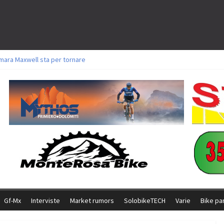
mara Maxwell sta per tornare
oli a Aldridge, Frei e Hutter. Argento per Zanotti tra gli Elite. Corvi fora ed 
torie per Ghibaudo, Grossmann e Gallis. Signorelli 5^ la migliore tra gli itali
ke della Brianza: l’ultima sfida agonistica di una leggendaria storia
l Team Relay firma il secondo argento azzurro a Monteceneri
Gf-Mx
Interviste
Market rumors
SolobikeTECH
Varie
Bike pa