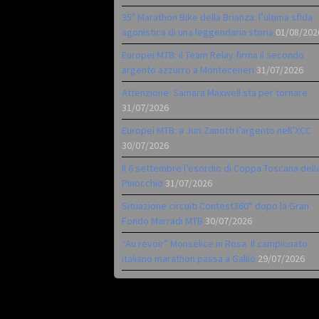
35ª Marathon Bike della Brianza: l’ultima sfida
agonistica di una leggendaria storia
01/08/202
Europei MTB: il Team Relay firma il secondo
argento azzurro a Monteceneri
31/07/2026
Attenzione: Samara Maxwell sta per tornare
31/07/2026
Europei MTB: a Juri Zanotti l’argento nell’XCC
30/07/2026
Il 6 settembre l’esordio di Coppa Toscana dell
Pinocchio
31/07/2026
Situazione circuiti Contest360° dopo la Gran
Fondo Marradi MTB
30/07/2026
“Au revoir” Monselice in Rosa. Il campionato
italiano marathon passa a Gallio
29/07/2026