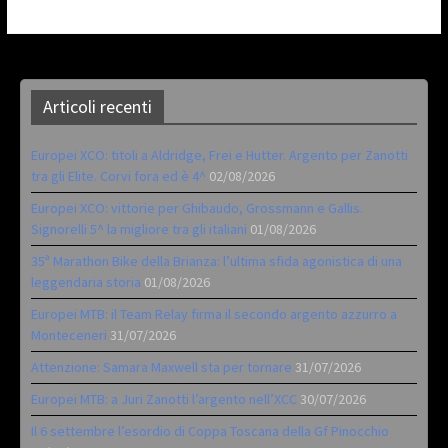
Articoli recenti
Europei XCO: titoli a Aldridge, Frei e Hutter. Argento per Zanotti
tra gli Elite. Corvi fora ed è 4^
02/08/2026
Europei XCO: vittorie per Ghibaudo, Grossmann e Gallis.
Signorelli 5^ la migliore tra gli italiani
01/08/2026
35ª Marathon Bike della Brianza: l’ultima sfida agonistica di una
leggendaria storia
01/08/2026
Europei MTB: il Team Relay firma il secondo argento azzurro a
Monteceneri
31/07/2026
Attenzione: Samara Maxwell sta per tornare
31/07/2026
Europei MTB: a Juri Zanotti l’argento nell’XCC
30/07/2026
Il 6 settembre l’esordio di Coppa Toscana della Gf Pinocchio