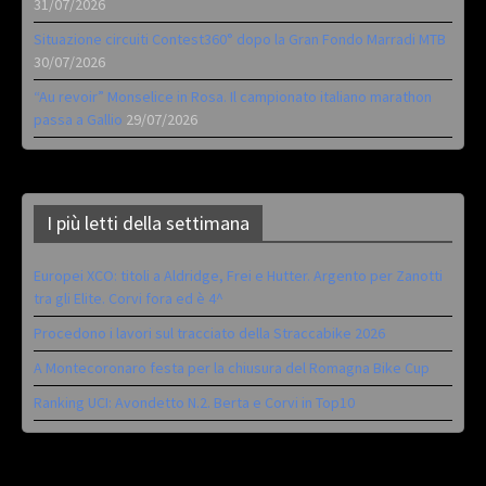
31/07/2026
Situazione circuiti Contest360° dopo la Gran Fondo Marradi MTB
30/07/2026
“Au revoir” Monselice in Rosa. Il campionato italiano marathon
passa a Gallio
29/07/2026
I più letti della settimana
Europei XCO: titoli a Aldridge, Frei e Hutter. Argento per Zanotti
tra gli Elite. Corvi fora ed è 4^
Procedono i lavori sul tracciato della Straccabike 2026
A Montecoronaro festa per la chiusura del Romagna Bike Cup
Ranking UCI: Avondetto N.2. Berta e Corvi in Top10