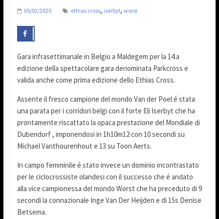
,
,
05/02/2020
ethias cross
iserbyt
worst
Gara infrasettimanale in Belgio a Maldegem per la 14.a
edizione della spettacolare gara denominata Parkcross e
valida anche come prima edizione dello Ethias Cross.
Assente il fresco campione del mondo Van der Poel é stata
una parata per i corridori belgi con il forte Eli Iserbyt che ha
prontamente riscattato la opaca prestazione del Mondiale di
Dubendorf , imponendosi in 1h10m12 con 10 secondi su
Michael Vanthourenhout e 13 su Toon Aerts.
In campo femminile é stato invece un dominio incontrastato
per le ciclocrossiste olandesi con il successo che é andato
alla vice campionessa del mondo Worst che ha preceduto di 9
secondi la connazionale Inge Van Der Heijden e di 15s Denise
Betsema.