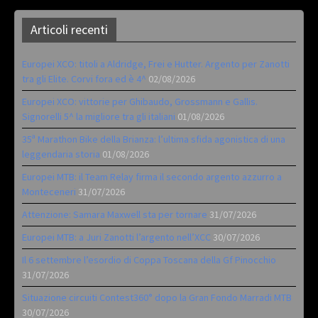
Articoli recenti
Europei XCO: titoli a Aldridge, Frei e Hutter. Argento per Zanotti
tra gli Elite. Corvi fora ed è 4^
02/08/2026
Europei XCO: vittorie per Ghibaudo, Grossmann e Gallis.
Signorelli 5^ la migliore tra gli italiani
01/08/2026
35ª Marathon Bike della Brianza: l’ultima sfida agonistica di una
leggendaria storia
01/08/2026
Europei MTB: il Team Relay firma il secondo argento azzurro a
Monteceneri
31/07/2026
Attenzione: Samara Maxwell sta per tornare
31/07/2026
Europei MTB: a Juri Zanotti l’argento nell’XCC
30/07/2026
Il 6 settembre l’esordio di Coppa Toscana della Gf Pinocchio
31/07/2026
Situazione circuiti Contest360° dopo la Gran Fondo Marradi MTB
30/07/2026