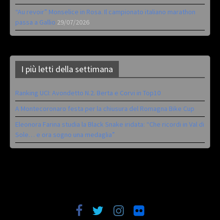
“Au revoir” Monselice in Rosa. Il campionato italiano marathon
passa a Gallio
29/07/2026
I più letti della settimana
Ranking UCI: Avondetto N.2. Berta e Corvi in Top10
A Montecoronaro festa per la chiusura del Romagna Bike Cup
Eleonora Farina studia la Black Snake iridata: “Che ricordi in Val di
Sole… e ora sogno una medaglia”