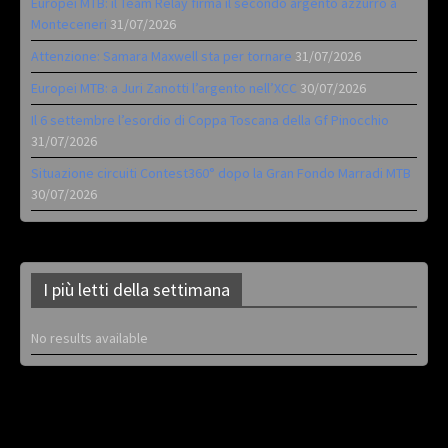
Europei MTB: il Team Relay firma il secondo argento azzurro a
Monteceneri
31/07/2026
Attenzione: Samara Maxwell sta per tornare
31/07/2026
Europei MTB: a Juri Zanotti l’argento nell’XCC
30/07/2026
Il 6 settembre l’esordio di Coppa Toscana della Gf Pinocchio
31/07/2026
Situazione circuiti Contest360° dopo la Gran Fondo Marradi MTB
30/07/2026
I più letti della settimana
No results available