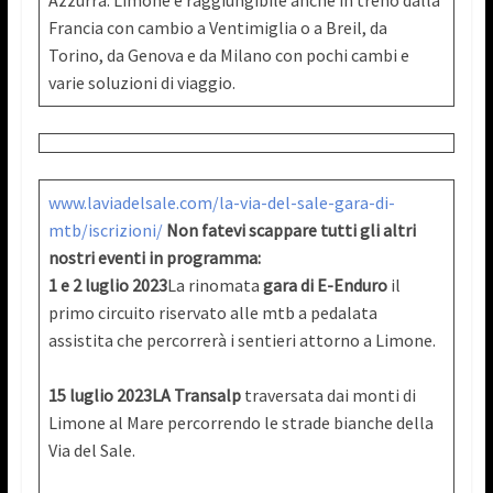
Azzurra. Limone è raggiungibile anche in treno dalla
Francia con cambio a Ventimiglia o a Breil, da
Torino, da Genova e da Milano con pochi cambi e
varie soluzioni di viaggio.
www.laviadelsale.com/la-via-del-sale-gara-di-
mtb/iscrizioni/
Non fatevi scappare tutti gli altri
nostri eventi in programma:
1 e 2 luglio 2023
La rinomata
gara di E-Enduro
il
primo circuito riservato alle mtb a pedalata
assistita che percorrerà i sentieri attorno a Limone.
15 luglio 2023
LA Transalp
traversata dai monti di
Limone al Mare percorrendo le strade bianche della
Via del Sale.