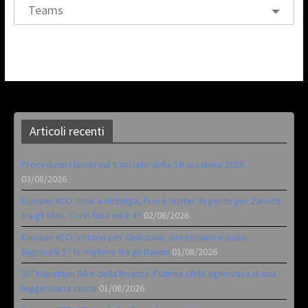
Teams
Articoli recenti
Procedono i lavori sul tracciato della Straccabike 2026
03/08/2026
Europei XCO: titoli a Aldridge, Frei e Hutter. Argento per Zanotti
tra gli Elite. Corvi fora ed è 4^
02/08/2026
Europei XCO: vittorie per Ghibaudo, Grossmann e Gallis.
Signorelli 5^ la migliore tra gli italiani
01/08/2026
35ª Marathon Bike della Brianza: l’ultima sfida agonistica di una
leggendaria storia
01/08/2026