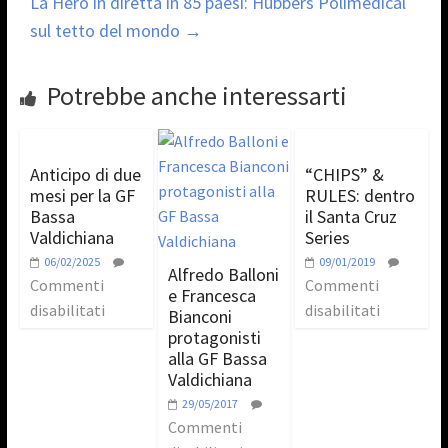
La Hero in diretta in 85 paesi: Hubbers Polimedical
sul tetto del mondo
→
Potrebbe anche interessarti
Anticipo di due
“CHIPS” &
mesi per la GF
RULES: dentro
Bassa
il Santa Cruz
Valdichiana
Series
06/02/2025
09/01/2019
Alfredo Balloni
Commenti
Commenti
e Francesca
disabilitati
disabilitati
Bianconi
protagonisti
alla GF Bassa
Valdichiana
29/05/2017
Commenti