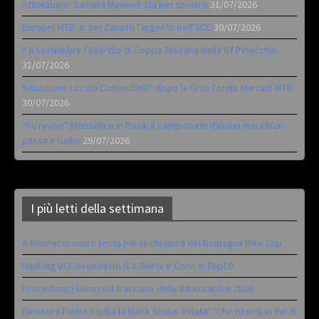
Attenzione: Samara Maxwell sta per tornare
31/07/2026
Europei MTB: a Juri Zanotti l’argento nell’XCC
30/07/2026
Il 6 settembre l’esordio di Coppa Toscana della Gf Pinocchio
31/07/2026
Situazione circuiti Contest360° dopo la Gran Fondo Marradi MTB
30/07/2026
“Au revoir” Monselice in Rosa. Il campionato italiano marathon
passa a Gallio
29/07/2026
I più letti della settimana
A Montecoronaro festa per la chiusura del Romagna Bike Cup
Ranking UCI: Avondetto N.2. Berta e Corvi in Top10
Procedono i lavori sul tracciato della Straccabike 2026
Eleonora Farina studia la Black Snake iridata: “Che ricordi in Val di