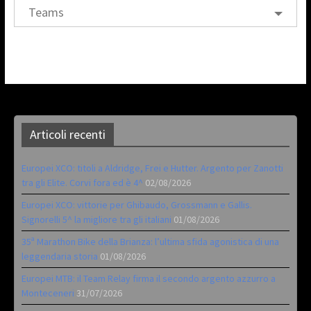
Teams
Articoli recenti
Europei XCO: titoli a Aldridge, Frei e Hutter. Argento per Zanotti
tra gli Elite. Corvi fora ed è 4^
02/08/2026
Europei XCO: vittorie per Ghibaudo, Grossmann e Gallis.
Signorelli 5^ la migliore tra gli italiani
01/08/2026
35ª Marathon Bike della Brianza: l’ultima sfida agonistica di una
leggendaria storia
01/08/2026
Europei MTB: il Team Relay firma il secondo argento azzurro a
Monteceneri
31/07/2026