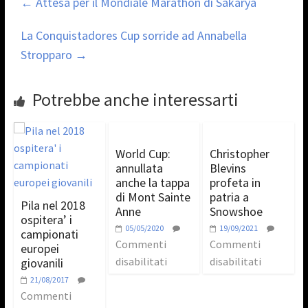
←
Attesa per il Mondiale Marathon di Sakarya
La Conquistadores Cup sorride ad Annabella
Stropparo
→
Potrebbe anche interessarti
World Cup:
Christopher
annullata
Blevins
anche la tappa
profeta in
di Mont Sainte
patria a
Pila nel 2018
Anne
Snowshoe
ospitera’ i
05/05/2020
19/09/2021
campionati
Commenti
Commenti
europei
disabilitati
disabilitati
giovanili
21/08/2017
Commenti