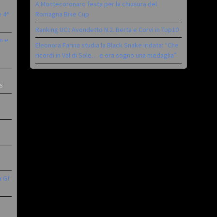
A Montecoronaro festa per la chiusura del
è 4^
Romagna Bike Cup
Ranking UCI: Avondetto N.2. Berta e Corvi in Top10
n e
Eleonora Farina studia la Black Snake iridata: “Che
ricordi in Val di Sole… e ora sogno una medaglia”
6
a Gf