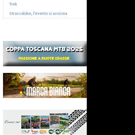
Trek
Straccabike, l’evento si avvicina