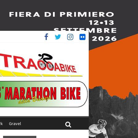
è 4^
iani
rk
Gravel