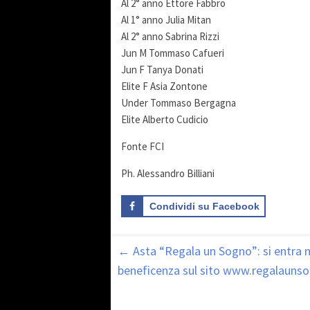
Al 2° anno Ettore Fabbro
Al 1° anno Julia Mitan
Al 2° anno Sabrina Rizzi
Jun M Tommaso Cafueri
Jun F Tanya Donati
Elite F Asia Zontone
Under Tommaso Bergagna
Elite Alberto Cudicio
Fonte FCI
Ph. Alessandro Billiani
Condividi su Facebook
←
Asta “Regala un Sogno”: si entra ne
beneficenza sul sito www.regalauns