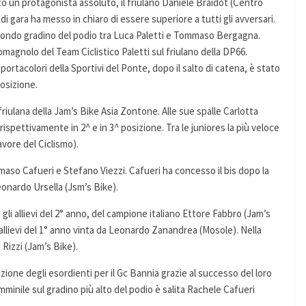
to un protagonista assoluto, il friulano Daniele Braidot (Centro
i di gara ha messo in chiaro di essere superiore a tutti gli avversari.
 secondo gradino del podio tra Luca Paletti e Tommaso Bergagna.
omagnolo del Team Ciclistico Paletti sul friulano della DP66.
ortacolori della Sportivi del Ponte, dopo il salto di catena, è stato
posizione.
riulana della Jam’s Bike Asia Zontone. Alle sue spalle Carlotta
ispettivamente in 2^ e in 3^ posizione. Tra le juniores la più veloce
avore del Ciclismo).
aso Cafueri e Stefano Viezzi. Cafueri ha concesso il bis dopo la
eonardo Ursella (Jsm’s Bike).
gli allievi del 2° anno, del campione italiano Ettore Fabbro (Jam’s
i allievi del 1° anno vinta da Leonardo Zanandrea (Mosole). Nella
 Rizzi (Jam’s Bike).
izione degli esordienti per il Gc Bannia grazie al successo del loro
minile sul gradino più alto del podio è salita Rachele Cafueri