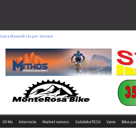
amara Maxwell sta per tornare
toli a Aldridge, Frei e Hutter. Argento per Zanotti tra gli Elite. Corvi fora ed 
ttorie per Ghibaudo, Grossmann e Gallis. Signorelli 5^ la migliore tra gli ital
ike della Brianza: l’ultima sfida agonistica di una leggendaria storia
l Team Relay firma il secondo argento azzurro a Monteceneri
Gf-Mx
Interviste
Market rumors
SolobikeTECH
Varie
Bike pa