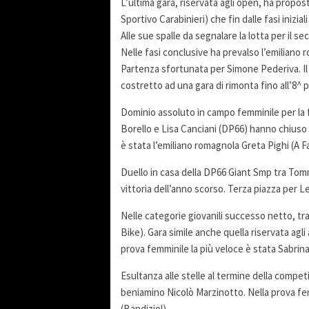
L’ultima gara, riservata agli open, ha propos
Sportivo Carabinieri) che fin dalle fasi inizial
Alle sue spalle da segnalare la lotta per il
Nelle fasi conclusive ha prevalso l’emiliano r
Partenza sfortunata per Simone Pederiva. Il p
costretto ad una gara di rimonta fino all’8^ 
Dominio assoluto in campo femminile per la f
Borello e Lisa Canciani (DP66) hanno chiuso r
è stata l’emiliano romagnola Greta Pighi (A F
Duello in casa della DP66 Giant Smp tra Tomm
vittoria dell’anno scorso. Terza piazza per L
Nelle categorie giovanili successo netto, tra 
Bike). Gara simile anche quella riservata agl
prova femminile la più veloce è stata Sabrina
Esultanza alle stelle al termine della compet
beniamino Nicolò Marzinotto. Nella prova fem
(Bandiziol).