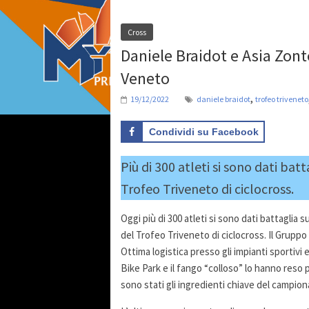
Cross
Daniele Braidot e Asia Zont
Veneto
,
19/12/2022
daniele braidot
trofeo triveneto
Condividi su Facebook
Più di 300 atleti si sono dati bat
Trofeo Triveneto di ciclocross.
Oggi più di 300 atleti si sono dati battaglia 
del Trofeo Triveneto di ciclocross. Il Grupp
Ottima logistica presso gli impianti sportivi
Bike Park e il fango “colloso” lo hanno reso
sono stati gli ingredienti chiave del campiona