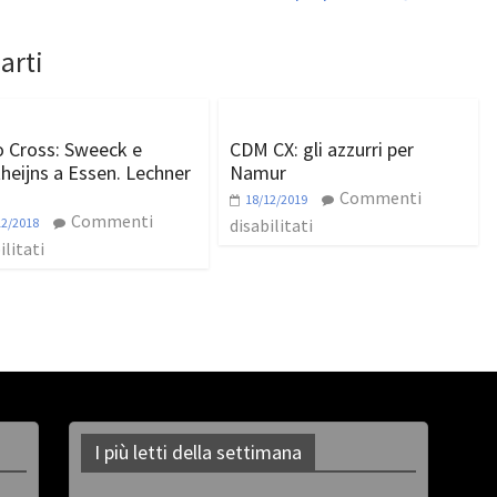
arti
o Cross: Sweeck e
CDM CX: gli azzurri per
heijns a Essen. Lechner
Namur
Commenti
18/12/2019
Commenti
12/2018
disabilitati
ilitati
I più letti della settimana