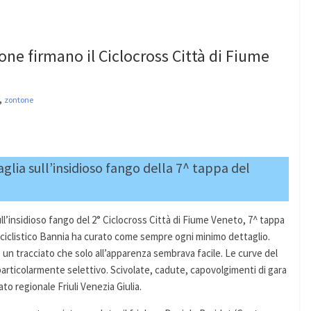
one firmano il Ciclocross Città di Fiume
,
zontone
taglia sull’insidioso fango della 7^ tappa del
sull’insidioso fango del 2° Ciclocross Città di Fiume Veneto, 7^ tappa
o ciclistico Bannia ha curato come sempre ogni minimo dettaglio.
 e un tracciato che solo all’apparenza sembrava facile. Le curve del
 particolarmente selettivo. Scivolate, cadute, capovolgimenti di gara
to regionale Friuli Venezia Giulia.