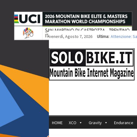
venerdì, Agosto 7, 2026
Ultima:
Attenzione: S
Europei XCO: ti
Europei XCO: vi
35ª Marathon B
Europei MTB: i
HOME
XCO
Gravity
Endurance