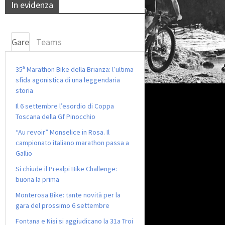
In evidenza
Gare
Teams
35ª Marathon Bike della Brianza: l’ultima
sfida agonistica di una leggendaria
storia
Il 6 settembre l’esordio di Coppa
Toscana della Gf Pinocchio
“Au revoir” Monselice in Rosa. Il
campionato italiano marathon passa a
Gallio
Si chiude il Prealpi Bike Challenge:
buona la prima
Monterosa Bike: tante novità per la
gara del prossimo 6 settembre
Fontana e Nisi si aggiudicano la 31a Troi