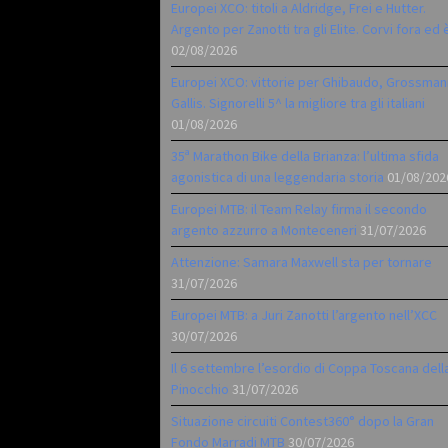
Europei XCO: titoli a Aldridge, Frei e Hutter.
Argento per Zanotti tra gli Elite. Corvi fora ed 
02/08/2026
Europei XCO: vittorie per Ghibaudo, Grossman
Gallis. Signorelli 5^ la migliore tra gli italiani
01/08/2026
35ª Marathon Bike della Brianza: l’ultima sfida
agonistica di una leggendaria storia
01/08/202
Europei MTB: il Team Relay firma il secondo
argento azzurro a Monteceneri
31/07/2026
Attenzione: Samara Maxwell sta per tornare
31/07/2026
Europei MTB: a Juri Zanotti l’argento nell’XCC
30/07/2026
Il 6 settembre l’esordio di Coppa Toscana dell
Pinocchio
31/07/2026
Situazione circuiti Contest360° dopo la Gran
Fondo Marradi MTB
30/07/2026