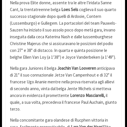
Nella prova Elite donne, assente tra le altre l’iridata Sanne
Cant, la trentatreenne belga
Loes Sels
coglieva il suo quarto
successo stagionale dopo quelli di Ardooie, Contern
(Lussemburgo) e Gullegem. La portacolori del team Pauwels-
Sauzen ha iniziato il suo assolo poco dopo metà gara, invano
inseguita dalla ceca Katerina Nash e dalle lussemburghese
Christine Majerus che si assicuravano le posizioni del podio
con 27” e 38” di distacco. In quarta e quinta posizione le
belghe Ellen Van Loy (a 1’38”) e Joyce Vanderbeken (a 1’49”).
Nella gara Juniores il belga
Joachin Van Looveren
anticipava
di 21” il suo connazionale Jetze Van Campenhout e di 32” il
francese Ugo Ananie mentre nella prova riservata agli allievi
di secondo anno, vinta dal belga Jente Michels si metteva
ancora in evidenza il promettente
Lorenzo Masciarelli,
il
quale, a sua volta, precedeva il francese Paul Auchain, giunto
terzo.
Nella concomitante gara olandese di Rucphen vittoria in
casa, facilmente pronosticabile, di
Lars Van der Haar
(Elite