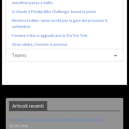
marathon passa a Gallio
Si chiude il Prealpi Bike Challenge: buona la prima
Monterosa Bike: tante novità per la gara del prossimo 6
settembre
Fontana e Nisi si aggiudicano la 31a Troi Trek
Straccabike, l’evento si avvicina
Teams
Articoli recenti
Procedono i lavori sul tracciato della Straccabike 2026
03/08/2026