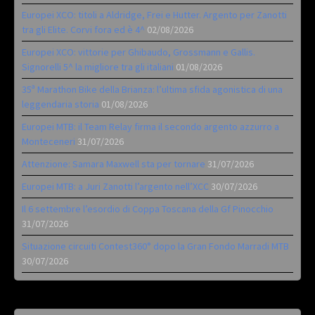
Europei XCO: titoli a Aldridge, Frei e Hutter. Argento per Zanotti
tra gli Elite. Corvi fora ed è 4^
02/08/2026
Europei XCO: vittorie per Ghibaudo, Grossmann e Gallis.
Signorelli 5^ la migliore tra gli italiani
01/08/2026
35ª Marathon Bike della Brianza: l’ultima sfida agonistica di una
leggendaria storia
01/08/2026
Europei MTB: il Team Relay firma il secondo argento azzurro a
Monteceneri
31/07/2026
Attenzione: Samara Maxwell sta per tornare
31/07/2026
Europei MTB: a Juri Zanotti l’argento nell’XCC
30/07/2026
Il 6 settembre l’esordio di Coppa Toscana della Gf Pinocchio
31/07/2026
Situazione circuiti Contest360° dopo la Gran Fondo Marradi MTB
30/07/2026