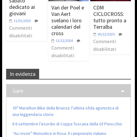
sabato
dedicato ai
Van der Poel e
CDM
giovani
Van Aert
CICLOCROSS:
svelano i loro
tutto pronto a
11/01/2020
calendari del
Terralba
Commenti
cross
05/12/2025
disabilitati
13/12/2024
Commenti
Commenti
disabilitati
disabilitati
In evidenza
Gare
35ª Marathon Bike della Brianza: l’ultima sfida agonistica di
una leggendaria storia
Il 6 settembre l’esordio di Coppa Toscana della Gf Pinocchio
“Au revoir” Monselice in Rosa. Il campionato italiano