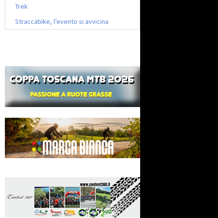
Trek
Straccabike, l’evento si avvicina