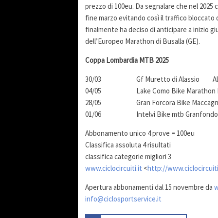
prezzo di 100eu. Da segnalare che nel 2025 ci
fine marzo evitando così il traffico bloccato
finalmente ha deciso di anticipare a inizio
dell’Europeo Marathon di Busalla (GE).
Coppa Lombardia MTB 2025
30/03 Gf Muretto di Alassio Ala
04/05 Lake Como Bike Marathon D
28/05 Gran Forcora Bike Maccagno
01/06 Intelvi Bike mtb Granfondo Ce
Abbonamento unico 4 prove = 100eu
Classifica assoluta 4 risultati
classifica categorie migliori 3
www.ciclocircuiti.it
<
http://www.ciclocircuiti
Apertura abbonamenti dal 15 novembre da
w
info@ciclosportservice.it