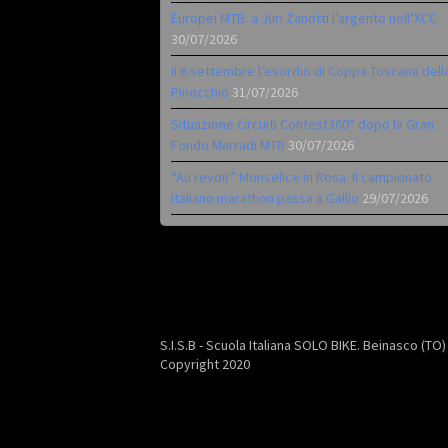
Europei MTB: a Juri Zanotti l’argento nell’XCC
30/07/2026
Il 6 settembre l’esordio di Coppa Toscana dell
Pinocchio
31/07/2026
Situazione circuiti Contest360° dopo la Gran
Fondo Marradi MTB
30/07/2026
“Au revoir” Monselice in Rosa. Il campionato
italiano marathon passa a Gallio
29/07/2026
S.I.S.B - Scuola Italiana SOLO BIKE. Beinasco (TO
Copyright 2020