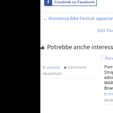
Condividi su Facebook
←
Monterosa Bike Festival: appuntam
X2O Tro
Potrebbe anche interess
Porr
Commenti
25/04/2017
Strop
disabilitati
ediz
MAR
Bria
02/
disab