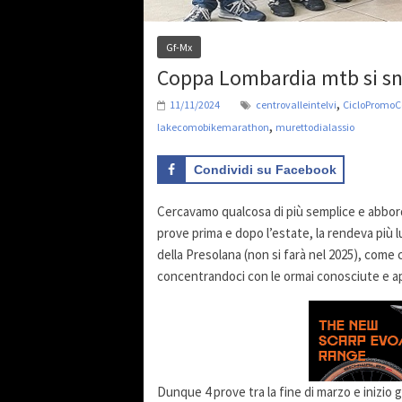
Gf-Mx
Coppa Lombardia mtb si sne
,
11/11/2024
centrovalleintelvi
CicloPromo
,
lakecomobikemarathon
murettodialassio
Condividi su Facebook
Cercavamo qualcosa di più semplice e abborda
prove prima e dopo l’estate, la rendeva più l
della Presolana (non si farà nel 2025), come
concentrandoci con le ormai conosciute e a
Dunque 4 prove tra la fine di marzo e inizio