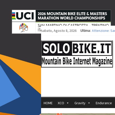
sabato, Agosto 8, 2026
Ultima:
Attenzione: Sa
Europei XCO: tit
Europei XCO: vit
35ª Marathon Bi
Europei MTB: i
HOME
XCO
Gravity
Endurance