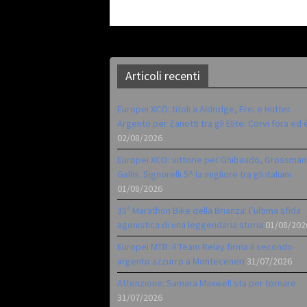
Articoli recenti
Europei XCO: titoli a Aldridge, Frei e Hutter.
Argento per Zanotti tra gli Elite. Corvi fora ed 
02/08/2026
Europei XCO: vittorie per Ghibaudo, Grossman
Gallis. Signorelli 5^ la migliore tra gli italiani
01/08/2026
35ª Marathon Bike della Brianza: l’ultima sfida
agonistica di una leggendaria storia
01/08/202
Europei MTB: il Team Relay firma il secondo
argento azzurro a Monteceneri
31/07/2026
Attenzione: Samara Maxwell sta per tornare
31/07/2026