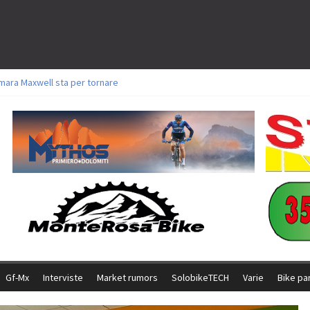
mara Maxwell sta per tornare
oli a Aldridge, Frei e Hutter. Argento per Zanotti tra gli Elite. Corvi fora ed 
torie per Ghibaudo, Grossmann e Gallis. Signorelli 5^ la migliore tra gli itali
ke della Brianza: l’ultima sfida agonistica di una leggendaria storia
l Team Relay firma il secondo argento azzurro a Monteceneri
Gf-Mx
Interviste
Market rumors
SolobikeTECH
Varie
Bike pa