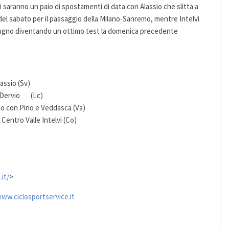
 saranno un paio di spostamenti di data con Alassio che slitta a
 del sabato per il passaggio della Milano-Sanremo, mentre Intelvi
 giugno diventando un ottimo test la domenica precedente
ssio (Sv)
ervio (Lc)
 con Pino e Veddasca (Va)
ntro Valle Intelvi (Co)
.it/
>
ww.ciclosportservice.it