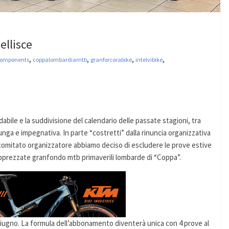
llisce
,
,
,
,
Components
coppalombardiamtb
granforcorabike
intelvibike
bile e la suddivisione del calendario delle passate stagioni, tra
unga e impegnativa. In parte “costretti” dalla rinuncia organizzativa
 comitato organizzatore abbiamo deciso di escludere le prove estive
pprezzate granfondo mtb primaverili lombarde di “Coppa”.
 giugno. La formula dell’abbonamento diventerà unica con 4 prove al