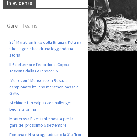
In evidenza
Gare
Teams
35ª Marathon Bike della Brianza: l’ultima
sfida agonistica di una leggendaria
storia
Il 6 settembre l’esordio di Coppa
Toscana della Gf Pinocchio
“Au revoir” Monselice in Rosa. Il
campionato italiano marathon passa a
Gallio
Si chiude il Prealpi Bike Challenge:
buona la prima
Monterosa Bike: tante novità per la
gara del prossimo 6 settembre
Fontana e Nisi si aggiudicano la 31a Troi