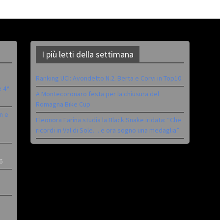
I più letti della settimana
Ranking UCI: Avondetto N.2. Berta e Corvi in Top10
è 4^
A Montecoronaro festa per la chiusura del
Romagna Bike Cup
n e
Eleonora Farina studia la Black Snake iridata: “Che
ricordi in Val di Sole… e ora sogno una medaglia”
6