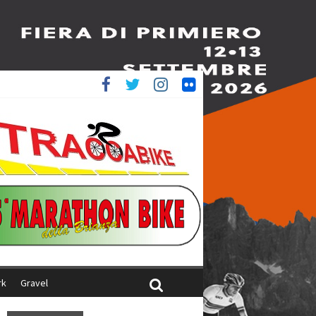
è 4^
ani
rk
Gravel