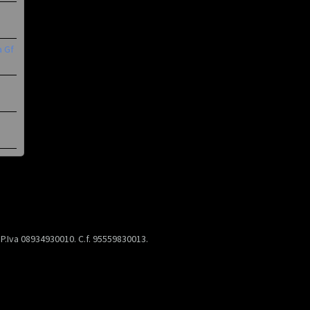
a Gf
) P.Iva 08934930010. C.f. 95559830013.