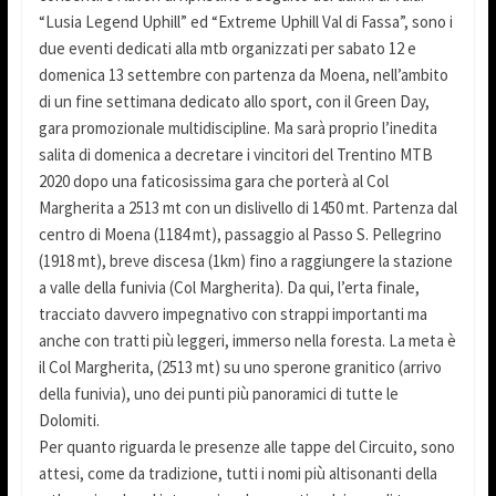
“Lusia Legend Uphill” ed “Extreme Uphill Val di Fassa”, sono i
due eventi dedicati alla mtb organizzati per sabato 12 e
domenica 13 settembre con partenza da Moena, nell’ambito
di un fine settimana dedicato allo sport, con il Green Day,
gara promozionale multidiscipline. Ma sarà proprio l’inedita
salita di domenica a decretare i vincitori del Trentino MTB
2020 dopo una faticosissima gara che porterà al Col
Margherita a 2513 mt con un dislivello di 1450 mt. Partenza dal
centro di Moena (1184 mt), passaggio al Passo S. Pellegrino
(1918 mt), breve discesa (1km) fino a raggiungere la stazione
a valle della funivia (Col Margherita). Da qui, l’erta finale,
tracciato davvero impegnativo con strappi importanti ma
anche con tratti più leggeri, immerso nella foresta. La meta è
il Col Margherita, (2513 mt) su uno sperone granitico (arrivo
della funivia), uno dei punti più panoramici di tutte le
Dolomiti.
Per quanto riguarda le presenze alle tappe del Circuito, sono
attesi, come da tradizione, tutti i nomi più altisonanti della