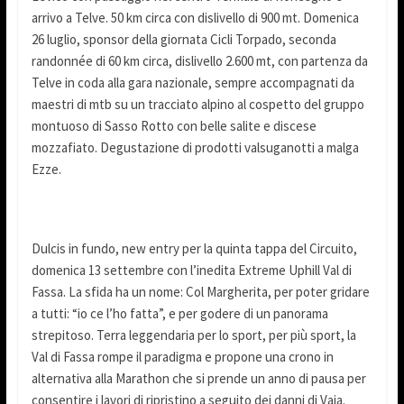
arrivo a Telve. 50 km circa con dislivello di 900 mt. Domenica
26 luglio, sponsor della giornata Cicli Torpado, seconda
randonnée di 60 km circa, dislivello 2.600 mt, con partenza da
Telve in coda alla gara nazionale, sempre accompagnati da
maestri di mtb su un tracciato alpino al cospetto del gruppo
montuoso di Sasso Rotto con belle salite e discese
mozzafiato. Degustazione di prodotti valsuganotti a malga
Ezze.
Dulcis in fundo, new entry per la quinta tappa del Circuito,
domenica 13 settembre con l’inedita Extreme Uphill Val di
Fassa. La sfida ha un nome: Col Margherita, per poter gridare
a tutti: “io ce l’ho fatta”, e per godere di un panorama
strepitoso. Terra leggendaria per lo sport, per più sport, la
Val di Fassa rompe il paradigma e propone una crono in
alternativa alla Marathon che si prende un anno di pausa per
consentire i lavori di ripristino a seguito dei danni di Vaia.