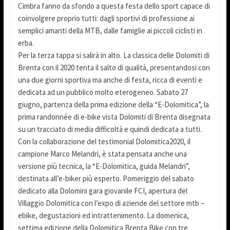
Cimbra fanno da sfondo a questa festa dello sport capace di
coinvolgere proprio tutti: dagli sportivi di professione ai
semplici amanti della MTB, dalle famiglie ai piccoli ciclisti in
erba.
Per la terza tappa si salirà in alto. La classica delle Dolomiti di
Brenta con il 2020 tenta il salto di qualità, presentandosi con
una due giorni sportiva ma anche di festa, ricca di eventi e
dedicata ad un pubblico molto eterogeneo. Sabato 27
giugno, partenza della prima edizione della “E-Dolomitica”, la
prima randonnée di e-bike vista Dolomiti di Brenta disegnata
su un tracciato di media difficoltà e quindi dedicata a tutti.
Con la collaborazione del testimonial Dolomitica2020, il
campione Marco Melandri, è stata pensata anche una
versione più tecnica, la “E-Dolomitica, guida Melandri”,
destinata all’e-biker più esperto. Pomeriggio del sabato
dedicato alla Dolomini gara giovanile FCI, apertura del
Villaggio Dolomitica con l’expo di aziende del settore mtb –
ebike, degustazioni ed intrattenimento. La domenica,
settima edizione della Dolomitica Brenta Bike con tre