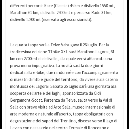
differenti percorsi: Race (Classic) 45 km e dislivello 1550 mt,
Marathon 62 km, dislivello 2400 mt e percorso Rade 31 km,
dislivello 1.200 mt (riservato agli escursionisti).
La quarta tappa sarà a Telve Valsugana il 26 luglio. Per la
tredicesima edizione 3Tbike XXL sarà Marathon Lagorai, 61
km con 2700 mt di dislivello, alla quale verrà affiancata una
prova meno impegnativa. La novità sarà la due giorni
dedicata alla e-bike, due randonnée con l’accompagnamento
di maestri di mtb e guide del territorio, da vivere sulla catena
montuosa del Lagorai. Sabato 25 luglio sarà una giornata alla
scoperta dell’arte e dei laghi, sponsorizzata da Cicli
Bergamont-Scott. Partenza da Telve, salita verso la Val di
Sella con breve visita ad Arte Sella, museo internazionale di
arte moderna e naturale all’aperto, tappa obbligatoria con
degustazione dei sapori del Trentino, discesa verso il lago di
Levico con passaggio nel centro Termale di Roncegno e