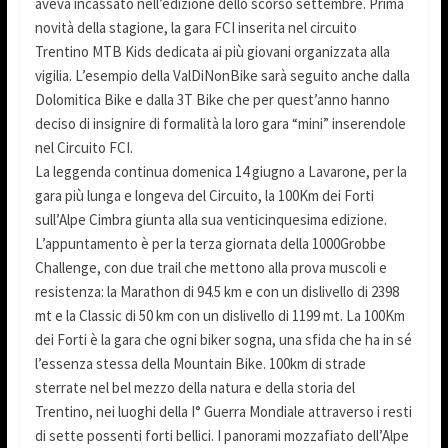
aveva incassato nell’edizione dello scorso settembre. Prima
novità della stagione, la gara FCI inserita nel circuito
Trentino MTB Kids dedicata ai più giovani organizzata alla
vigilia. L’esempio della ValDiNonBike sarà seguito anche dalla
Dolomitica Bike e dalla 3T Bike che per quest’anno hanno
deciso di insignire di formalità la loro gara “mini” inserendole
nel Circuito FCI.
La leggenda continua domenica 14 giugno a Lavarone, per la
gara più lunga e longeva del Circuito, la 100Km dei Forti
sull’Alpe Cimbra giunta alla sua venticinquesima edizione.
L’appuntamento è per la terza giornata della 1000Grobbe
Challenge, con due trail che mettono alla prova muscoli e
resistenza: la Marathon di 94.5 km e con un dislivello di 2398
mt e la Classic di 50 km con un dislivello di 1199 mt. La 100Km
dei Forti è la gara che ogni biker sogna, una sfida che ha in sé
l’essenza stessa della Mountain Bike. 100km di strade
sterrate nel bel mezzo della natura e della storia del
Trentino, nei luoghi della I° Guerra Mondiale attraverso i resti
di sette possenti forti bellici. I panorami mozzafiato dell’Alpe