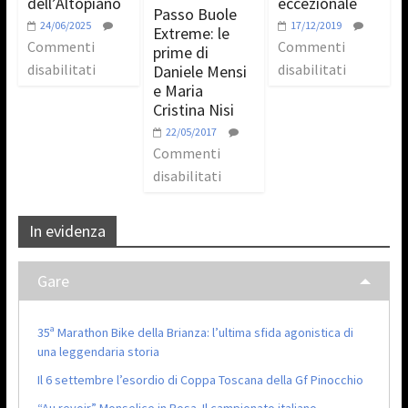
dell’Altopiano
eccezionale
Passo Buole
24/06/2025
17/12/2019
Extreme: le
Commenti
Commenti
prime di
disabilitati
disabilitati
Daniele Mensi
e Maria
Cristina Nisi
22/05/2017
Commenti
disabilitati
In evidenza
Gare
35ª Marathon Bike della Brianza: l’ultima sfida agonistica di
una leggendaria storia
Il 6 settembre l’esordio di Coppa Toscana della Gf Pinocchio
“Au revoir” Monselice in Rosa. Il campionato italiano