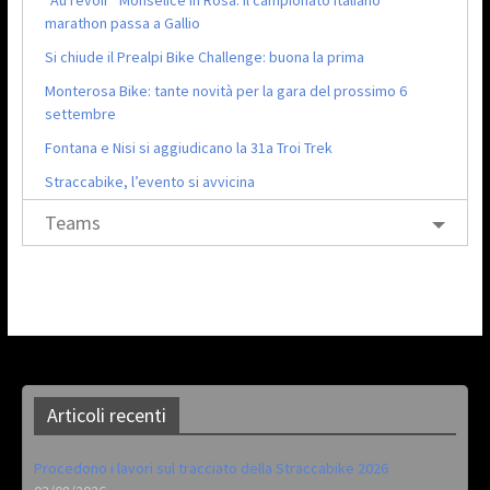
marathon passa a Gallio
Si chiude il Prealpi Bike Challenge: buona la prima
Monterosa Bike: tante novità per la gara del prossimo 6
settembre
Fontana e Nisi si aggiudicano la 31a Troi Trek
Straccabike, l’evento si avvicina
Teams
Articoli recenti
Procedono i lavori sul tracciato della Straccabike 2026