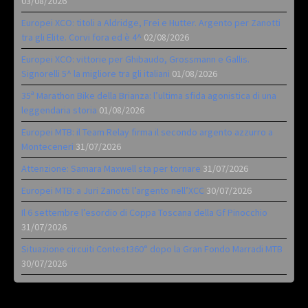
03/08/2026
Europei XCO: titoli a Aldridge, Frei e Hutter. Argento per Zanotti
tra gli Elite. Corvi fora ed è 4^
02/08/2026
Europei XCO: vittorie per Ghibaudo, Grossmann e Gallis.
Signorelli 5^ la migliore tra gli italiani
01/08/2026
35ª Marathon Bike della Brianza: l’ultima sfida agonistica di una
leggendaria storia
01/08/2026
Europei MTB: il Team Relay firma il secondo argento azzurro a
Monteceneri
31/07/2026
Attenzione: Samara Maxwell sta per tornare
31/07/2026
Europei MTB: a Juri Zanotti l’argento nell’XCC
30/07/2026
Il 6 settembre l’esordio di Coppa Toscana della Gf Pinocchio
31/07/2026
Situazione circuiti Contest360° dopo la Gran Fondo Marradi MTB
30/07/2026