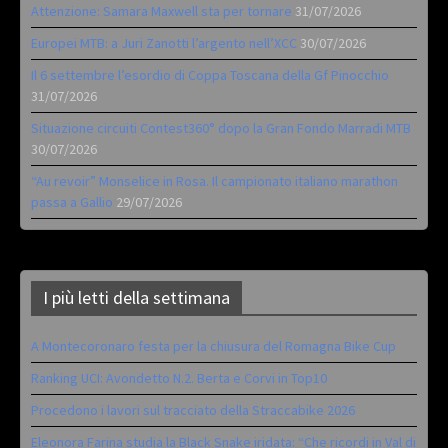
Attenzione: Samara Maxwell sta per tornare
31/07/2026
Europei MTB: a Juri Zanotti l’argento nell’XCC
30/07/2026
Il 6 settembre l’esordio di Coppa Toscana della Gf Pinocchio
31/07/2026
Situazione circuiti Contest360° dopo la Gran Fondo Marradi MTB
30/07/2026
“Au revoir” Monselice in Rosa. Il campionato italiano marathon
passa a Gallio
29/07/2026
I più letti della settimana
A Montecoronaro festa per la chiusura del Romagna Bike Cup
Ranking UCI: Avondetto N.2. Berta e Corvi in Top10
Procedono i lavori sul tracciato della Straccabike 2026
Eleonora Farina studia la Black Snake iridata: “Che ricordi in Val di