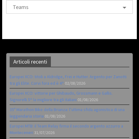
Teams
Articoli recenti
Europei XCO: titoli a Aldridge, Frei e Hutter. Argento per Zanotti
tra gli Elite. Corvi fora ed è 4^
02/08/2026
Europei XCO: vittorie per Ghibaudo, Grossmann e Gallis.
Signorelli 5^ la migliore tra gli italiani
01/08/2026
35ª Marathon Bike della Brianza: l’ultima sfida agonistica di una
leggendaria storia
01/08/2026
Europei MTB: il Team Relay firma il secondo argento azzurro a
Monteceneri
31/07/2026