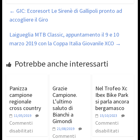
←
GIC: Ecoresort Le Sirenè di Gallipoli pronto ad
accogliere il Giro
Laigueglia MTB Classic, appuntamento il 9 e 10
marzo 2019 con la Coppa Italia Giovanile XCO
→
Potrebbe anche interessarti
Panizza
Grazie
Nel Trofeo Xc
campione
Campione.
Ibex Bike Park
regionale
L’ultimo
si parla ancora
cross country
saluto di
bergamasco
Bianchi a
11/05/2019
15/10/2023
Gimondi
Commenti
Commenti
21/08/2019
disabilitati
disabilitati
Commenti