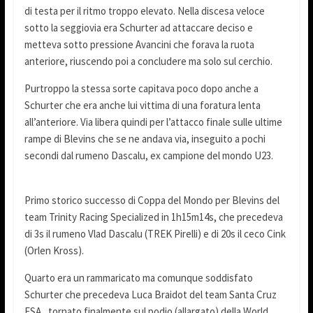
di testa per il ritmo troppo elevato. Nella discesa veloce
sotto la seggiovia era Schurter ad attaccare deciso e
metteva sotto pressione Avancini che forava la ruota
anteriore, riuscendo poi a concludere ma solo sul cerchio.
Purtroppo la stessa sorte capitava poco dopo anche a
Schurter che era anche lui vittima di una foratura lenta
all’anteriore. Via libera quindi per l’attacco finale sulle ultime
rampe di Blevins che se ne andava via, inseguito a pochi
secondi dal rumeno Dascalu, ex campione del mondo U23.
Primo storico successo di Coppa del Mondo per Blevins del
team Trinity Racing Specialized in 1h15m14s, che precedeva
di 3s il rumeno Vlad Dascalu (TREK Pirelli) e di 20s il ceco Cink
(Orlen Kross).
Quarto era un rammaricato ma comunque soddisfato
Schurter che precedeva Luca Braidot del team Santa Cruz
FSA , tornato finalmente sul podio (allargato) della World