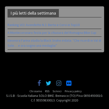
I più letti della settimana
Ranking UCI: Avondetto N.2. Berta e Corvi in Top10
A Montecoronaro festa per la chiusura del Romagna Bike Cup
Eleonora Farina studia la Black Snake iridata: “Che ricordi in Val di
Sole… e ora sogno una medaglia”
Chi siamo
RSS
Scrivici
Privacy policy
S.I.S.B - Scuola Italiana SOLO BIKE. Beinasco (TO) P.Iva 08934930010.
C.f. 95559830013. Copyright 2020