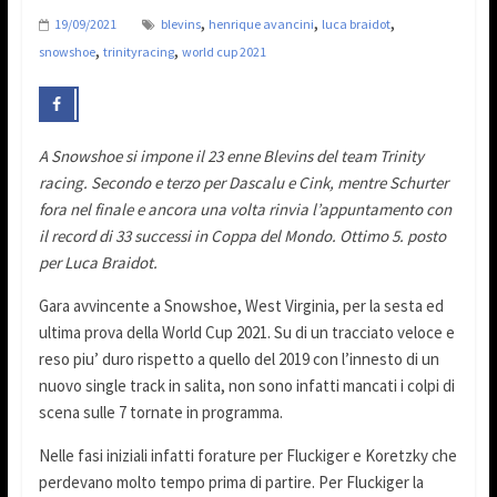
,
,
,
19/09/2021
blevins
henrique avancini
luca braidot
,
,
snowshoe
trinityracing
world cup 2021
A Snowshoe si impone il 23 enne Blevins del team Trinity
racing. Secondo e terzo per Dascalu e Cink, mentre Schurter
fora nel finale e ancora una volta rinvia l’appuntamento con
il record di 33 successi in Coppa del Mondo.
Ottimo 5. posto
per Luca Braidot.
Gara avvincente a Snowshoe, West Virginia, per la sesta ed
ultima prova della World Cup 2021. Su di un tracciato veloce e
reso piu’ duro rispetto a quello del 2019 con l’innesto di un
nuovo single track in salita, non sono infatti mancati i colpi di
scena sulle 7 tornate in programma.
Nelle fasi iniziali infatti forature per Fluckiger e Koretzky che
perdevano molto tempo prima di partire. Per Fluckiger la