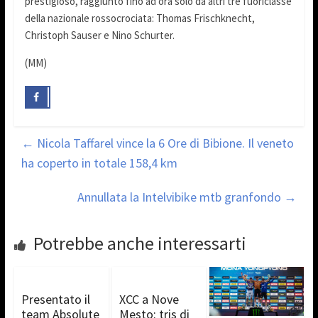
prestigioso, raggiunto fino ad ora solo da altri tre fuoriclasse
della nazionale rossocrociata: Thomas Frischknecht,
Christoph Sauser e Nino Schurter.
(MM)
←
Nicola Taffarel vince la 6 Ore di Bibione. Il veneto
ha coperto in totale 158,4 km
Annullata la Intelvibike mtb granfondo
→
Potrebbe anche interessarti
Presentato il
XCC a Nove
team Absolute
Mesto: tris di