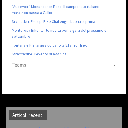
“Au revoir” Monselice in Rosa. Il campionato italiano
marathon passa a Gallio
Si chiude il Prealpi Bike Challenge: buona la prima
Monterosa Bike: tante novità per la gara del prossimo 6
settembre
Fontana e Nisi si aggiudicano la 31a Troi Trek
Straccabike, l’evento si avvicina
Teams
Articoli recenti