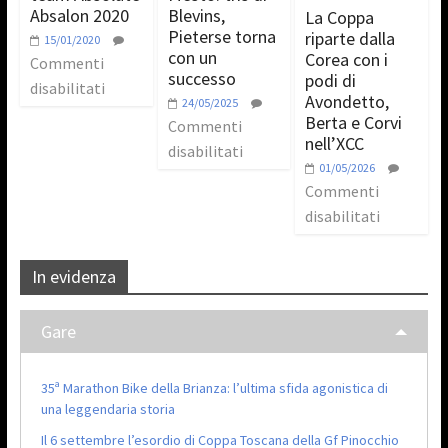
Absalon 2020
Blevins,
La Coppa
Pieterse torna
riparte dalla
15/01/2020
con un
Corea con i
Commenti
successo
podi di
disabilitati
Avondetto,
24/05/2025
Berta e Corvi
Commenti
nell’XCC
disabilitati
01/05/2026
Commenti
disabilitati
In evidenza
Gare
35ª Marathon Bike della Brianza: l’ultima sfida agonistica di
una leggendaria storia
Il 6 settembre l’esordio di Coppa Toscana della Gf Pinocchio