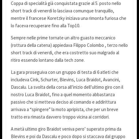
Coppa di specialità già conquistata grazie al 5. posto nello
short track di venerdi lo lasciava comunque tranquillo,
mentre il francese Koretzky iniziava una rimonta furiosa che
lo faceva recuperare fino alla Top10.
Sempre nelle prime tornate un altro guasto meccanico
(rottura della catena) appiedava Filippo Colombo , terzo nello
short track di venerdi, che era costretto suo malgrado al
ritiro essendo lontano dalla tech zone.
La gara proseguiva con un gruppo di testa di 6 atleti che
includeva Cink, Schurter, Blevins, Luca Braidot, Avancini,
Dascalu. La svolta della corsa all’inizio dell’ultimo giro con il
nostro Luca Braidot, fino a quel momento abbastanza
passivo che si metteva deciso al comando e addirittura
arrivava a “spingere” la moto apripista, che per un breve
tratto era rimasta davvero troppo vicina ai corridori.
A metà ultimo giro Braidot veniva pero’ superato prima da
Blevins e poi da Dascalu e poco dopo si staccava dal gruppo