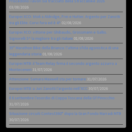
Procedono i lavori sul tracciato della Straccabike 2026
03/08/2026
Europei XCO: titoli a Aldridge, Frei e Hutter. Argento per Zanotti
tra gli Elite. Corvi fora ed è 4^
02/08/2026
Europei XCO: vittorie per Ghibaudo, Grossmann e Gallis.
Signorelli 5^ la migliore tra gli italiani
01/08/2026
35ª Marathon Bike della Brianza: l’ultima sfida agonistica di una
leggendaria storia
01/08/2026
Europei MTB: il Team Relay firma il secondo argento azzurro a
Monteceneri
31/07/2026
Attenzione: Samara Maxwell sta per tornare
31/07/2026
Europei MTB: a Juri Zanotti l’argento nell’XCC
30/07/2026
Il 6 settembre l’esordio di Coppa Toscana della Gf Pinocchio
31/07/2026
Situazione circuiti Contest360° dopo la Gran Fondo Marradi MTB
30/07/2026