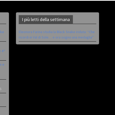
I più letti della settimana
ike
Eleonora Farina studia la Black Snake iridata: “Che
ricordi in Val di Sole… e ora sogno una medaglia”
è 4^
n e
6