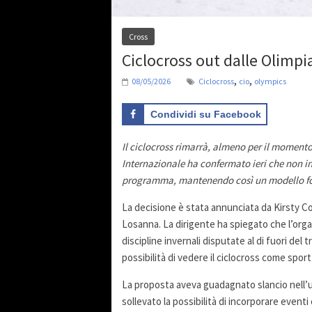
Cross
Ciclocross out dalle Olimpi
,
,
08/05/2026
Ciclocross
cio
olympics
Condividi su Facebook
Il ciclocross rimarrà, almeno per il momento
Internazionale ha confermato ieri che non in
programma, mantenendo così un modello foca
La decisione è stata annunciata da Kirsty C
Losanna. La dirigente ha spiegato che l’orga
discipline invernali disputate al di fuori del
possibilità di vedere il ciclocross come spor
La proposta aveva guadagnato slancio nell
sollevato la possibilità di incorporare eventi 