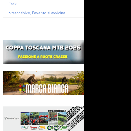
Trek
Straccabike, l’evento si avvicina