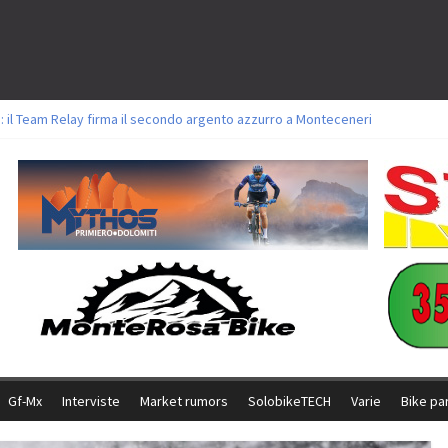
: il Team Relay firma il secondo argento azzurro a Monteceneri
lavori sul tracciato della Straccabike 2026
titoli a Aldridge, Frei e Hutter. Argento per Zanotti tra gli Elite. Corvi fora 
 vittorie per Ghibaudo, Grossmann e Gallis. Signorelli 5^ la migliore tra gli it
 Bike della Brianza: l’ultima sfida agonistica di una leggendaria storia
Gf-Mx
Interviste
Market rumors
SolobikeTECH
Varie
Bike pa