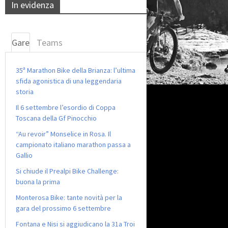
In evidenza
Gare
Teams
35ª Marathon Bike della Brianza: l’ultima
sfida agonistica di una leggendaria
storia
Il 6 settembre l’esordio di Coppa
Toscana della Gf Pinocchio
“Au revoir” Monselice in Rosa. Il
campionato italiano marathon passa a
Gallio
Si chiude il Prealpi Bike Challenge:
buona la prima
Monterosa Bike: tante novità per la
gara del prossimo 6 settembre
Fontana e Nisi si aggiudicano la 31a Troi