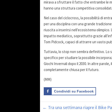
mirava a sfruttare il fatto che entrambe le 
hanno una struttura competitiva consolidata 
Nel caso del ciclocross, la possibilità di e
per una disciplina con una grande tradizione
riuscita a inserirsi nell’ecosistema olimpico.
impatto mediatico, soprattutto grazie all’in
Tom Pidcock, capaci di attrarre un vasto pubb
Tuttavia, lo stop non sembra definitivo. Lo 
specifico per studiare la possibile incorpora
Giochi Invernali dopo il 2030. In altre parole,
completamente chiusa per il futuro.
(MM)
Condividi su Facebook
←
Tra una settimana riapre il Bike P