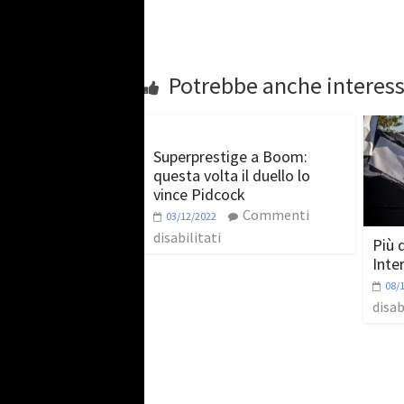
Potrebbe anche interess
Superprestige a Boom:
questa volta il duello lo
vince Pidcock
Commenti
03/12/2022
disabilitati
Più d
Inte
08/
disab