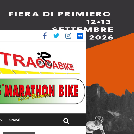
ed è 4^
aliani
rk
Gravel