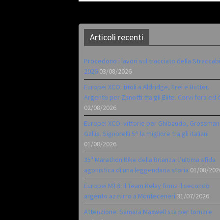
Articoli recenti
Procedono i lavori sul tracciato della Straccab
2026
03/08/2026
Europei XCO: titoli a Aldridge, Frei e Hutter.
Argento per Zanotti tra gli Elite. Corvi fora ed 
02/08/2026
Europei XCO: vittorie per Ghibaudo, Grossman
Gallis. Signorelli 5^ la migliore tra gli italiani
01/08/2026
35ª Marathon Bike della Brianza: l’ultima sfida
agonistica di una leggendaria storia
01/08/202
Europei MTB: il Team Relay firma il secondo
argento azzurro a Monteceneri
31/07/2026
Attenzione: Samara Maxwell sta per tornare