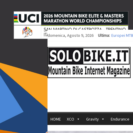
domenica, Agosto 9, 2026
Ultima:
Europei MTB
Procedono i 
Europei XCO: 
Europei XCO:
35ª Marathon
HOME
XCO
Gravity
Endurance