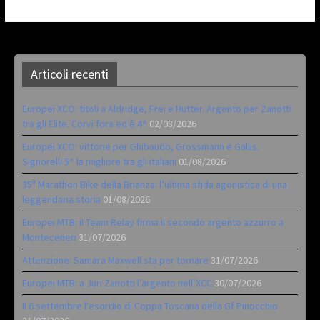
Articoli recenti
Europei XCO: titoli a Aldridge, Frei e Hutter. Argento per Zanotti
tra gli Elite. Corvi fora ed è 4^
02/08/2026
Europei XCO: vittorie per Ghibaudo, Grossmann e Gallis.
Signorelli 5^ la migliore tra gli italiani
01/08/2026
35ª Marathon Bike della Brianza: l’ultima sfida agonistica di una
leggendaria storia
01/08/2026
Europei MTB: il Team Relay firma il secondo argento azzurro a
Monteceneri
31/07/2026
Attenzione: Samara Maxwell sta per tornare
31/07/2026
Europei MTB: a Juri Zanotti l’argento nell’XCC
30/07/2026
Il 6 settembre l’esordio di Coppa Toscana della Gf Pinocchio