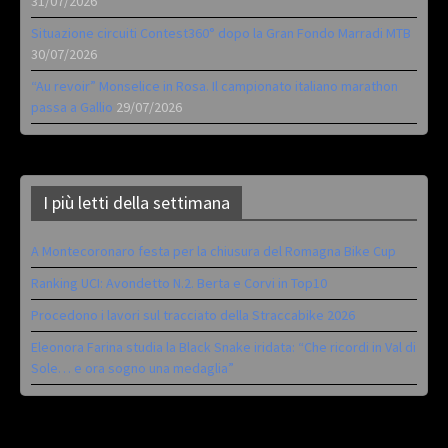
31/07/2026
Situazione circuiti Contest360° dopo la Gran Fondo Marradi MTB
30/07/2026
“Au revoir” Monselice in Rosa. Il campionato italiano marathon
passa a Gallio
29/07/2026
I più letti della settimana
A Montecoronaro festa per la chiusura del Romagna Bike Cup
Ranking UCI: Avondetto N.2. Berta e Corvi in Top10
Procedono i lavori sul tracciato della Straccabike 2026
Eleonora Farina studia la Black Snake iridata: “Che ricordi in Val di
Sole… e ora sogno una medaglia”