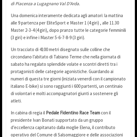
di Piacenza a Lugagnano Val D’Arda.
Una domenica interamente dedicata agli amatori: la mattina
alle 9 partenza per EliteSport e Master 1 (4 giri) , alle 11.30
Master 2-3-4 (4 giri), dopo pranzo tutte le categorie femminili
(3 giri) e infine i Master 5-6-7-8-9 (3 giri).
Un tracciato di 4100 metri disegnato sulle colline che
circondano l’abitato di Tabiano Terme che nella giornata di
sabato ha regalato splendide volate e scontri diretti tra i
protagonisti delle categorie agonistiche. Guardando ai
numeri di questa tre giorni (iniziata venerdì con il campionato
italiano E-bike) si sono raggiunti i 600 partenti, un centinaio
di volontari e molti accompagnatori giunti a sostenere gli
atleti.
In cabina di regia il
Pedale Fidentino Race Team
con il
presidente Ivan Bonati supportato da un gruppo
d’eccellenza capitanato dalla moglie Elena, il contributo
operativo del Comune di Salsomaggiore e delle associazioni