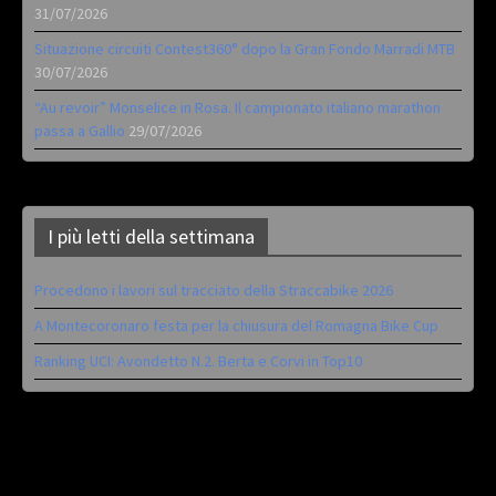
31/07/2026
Situazione circuiti Contest360° dopo la Gran Fondo Marradi MTB
30/07/2026
“Au revoir” Monselice in Rosa. Il campionato italiano marathon
passa a Gallio
29/07/2026
I più letti della settimana
Procedono i lavori sul tracciato della Straccabike 2026
A Montecoronaro festa per la chiusura del Romagna Bike Cup
Ranking UCI: Avondetto N.2. Berta e Corvi in Top10