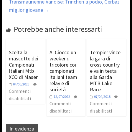
Transmaurienne Vanoise: Trincheri a podio, Gerbaz
miglior giovane
→
Potrebbe anche interessarti
Scelta la
Al Ciocco un
Tempier vince
mascotte dei
weekend
la gara di
Campionati
tricolore coi
cross country
Italiani Mtb
campionati
e va in testa
XCO di Maser
italiani team
alla Garda
relay e di
MTB Lake
04/05/2023
società
Race
Commenti
12/07/2022
07/04/2018
disabilitati
Commenti
Commenti
disabilitati
disabilitati
In evidenza