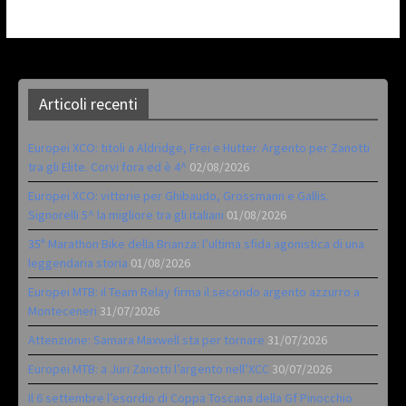
Articoli recenti
Europei XCO: titoli a Aldridge, Frei e Hutter. Argento per Zanotti
tra gli Elite. Corvi fora ed è 4^
02/08/2026
Europei XCO: vittorie per Ghibaudo, Grossmann e Gallis.
Signorelli 5^ la migliore tra gli italiani
01/08/2026
35ª Marathon Bike della Brianza: l’ultima sfida agonistica di una
leggendaria storia
01/08/2026
Europei MTB: il Team Relay firma il secondo argento azzurro a
Monteceneri
31/07/2026
Attenzione: Samara Maxwell sta per tornare
31/07/2026
Europei MTB: a Juri Zanotti l’argento nell’XCC
30/07/2026
Il 6 settembre l’esordio di Coppa Toscana della Gf Pinocchio