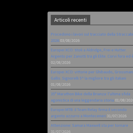
Articoli recenti
Procedono i lavori sul tracciato della Straccab
2026
03/08/2026
Europei XCO: titoli a Aldridge, Frei e Hutter.
Argento per Zanotti tra gli Elite. Corvi fora ed 
02/08/2026
Europei XCO: vittorie per Ghibaudo, Grossman
Gallis. Signorelli 5^ la migliore tra gli italiani
01/08/2026
35ª Marathon Bike della Brianza: l’ultima sfida
agonistica di una leggendaria storia
01/08/202
Europei MTB: il Team Relay firma il secondo
argento azzurro a Monteceneri
31/07/2026
Attenzione: Samara Maxwell sta per tornare
31/07/2026