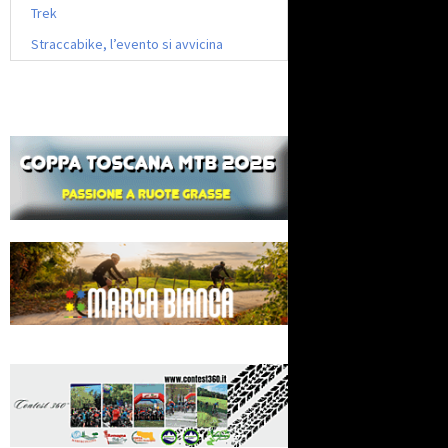
Trek
Straccabike, l’evento si avvicina