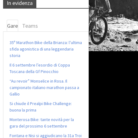
In evidenza
Gare
Teams
35ª Marathon Bike della Brianza: l’ultima
sfida agonistica di una leggendaria
storia
Il 6 settembre l’esordio di Coppa
Toscana della Gf Pinocchio
“Au revoir” Monselice in Rosa. Il
campionato italiano marathon passa a
Gallio
Si chiude il Prealpi Bike Challenge:
buona la prima
Monterosa Bike: tante novità per la
gara del prossimo 6 settembre
Fontana e Nisi si aggiudicano la 31a Troi