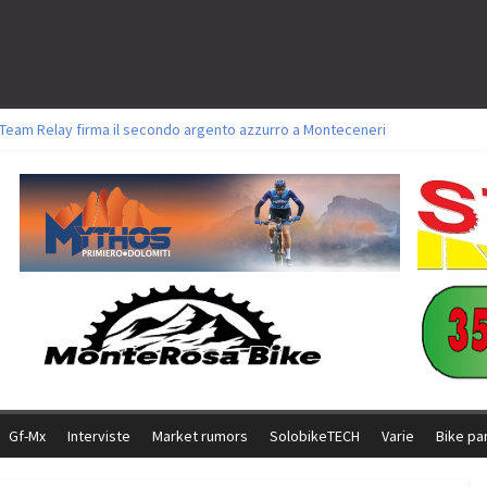
l Team Relay firma il secondo argento azzurro a Monteceneri
ori sul tracciato della Straccabike 2026
oli a Aldridge, Frei e Hutter. Argento per Zanotti tra gli Elite. Corvi fora ed 
torie per Ghibaudo, Grossmann e Gallis. Signorelli 5^ la migliore tra gli itali
ke della Brianza: l’ultima sfida agonistica di una leggendaria storia
Gf-Mx
Interviste
Market rumors
SolobikeTECH
Varie
Bike pa