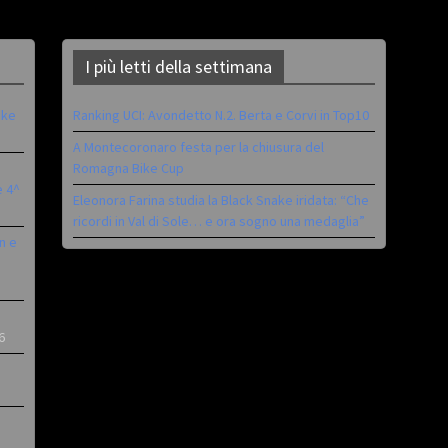
I più letti della settimana
ike
Ranking UCI: Avondetto N.2. Berta e Corvi in Top10
A Montecoronaro festa per la chiusura del
Romagna Bike Cup
è 4^
Eleonora Farina studia la Black Snake iridata: “Che
ricordi in Val di Sole… e ora sogno una medaglia”
n e
6