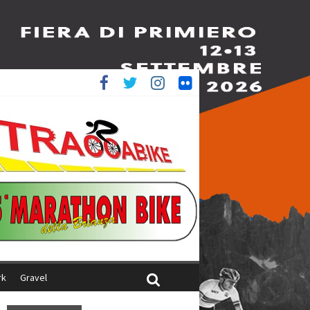
è 4^
ani
rk
Gravel