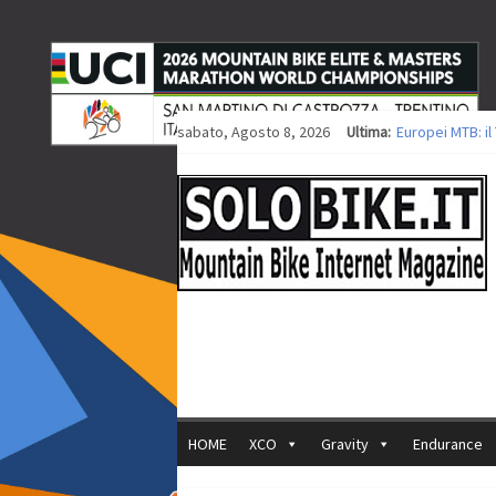
sabato, Agosto 8, 2026
Ultima:
Europei MTB: i
Procedono i lav
Europei XCO: tit
Europei XCO: vit
35ª Marathon Bi
HOME
XCO
Gravity
Endurance