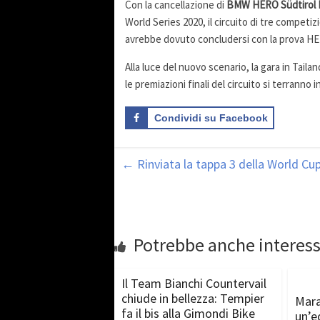
Con la cancellazione di
BMW HERO Südtirol 
World Series 2020, il circuito di tre competiz
avrebbe dovuto concludersi con la prova HE
Alla luce del nuovo scenario, la gara in Tail
le premiazioni finali del circuito si terranno 
Condividi su Facebook
←
Rinviata la tappa 3 della World Cup
Potrebbe anche interess
Il Team Bianchi Countervail
chiude in bellezza: Tempier
Mara
fa il bis alla Gimondi Bike
un’e