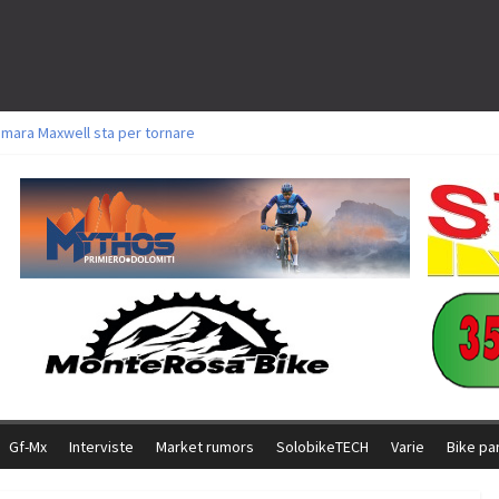
amara Maxwell sta per tornare
toli a Aldridge, Frei e Hutter. Argento per Zanotti tra gli Elite. Corvi fora ed 
ttorie per Ghibaudo, Grossmann e Gallis. Signorelli 5^ la migliore tra gli ital
ike della Brianza: l’ultima sfida agonistica di una leggendaria storia
l Team Relay firma il secondo argento azzurro a Monteceneri
Gf-Mx
Interviste
Market rumors
SolobikeTECH
Varie
Bike pa