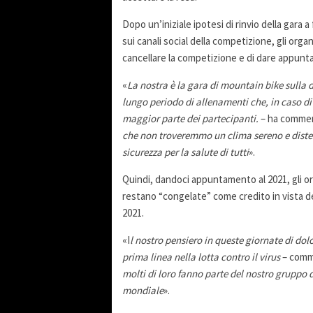
Dopo un’iniziale ipotesi di rinvio della gara a
sui canali social della competizione, gli orga
cancellare la competizione e di dare appun
«
La nostra è la gara di mountain bike sulla
lungo periodo di allenamenti che, in caso di 
maggior parte dei partecipanti.
– ha comme
che non troveremmo un clima sereno e disteso
sicurezza per la salute di tutti
».
Quindi, dandoci appuntamento al 2021, gli or
restano “congelate” come credito in vista d
2021.
«I
l nostro pensiero in queste giornate di do
prima linea nella lotta contro il virus
– com
molti di loro fanno parte del nostro gruppo d
mondiale
».