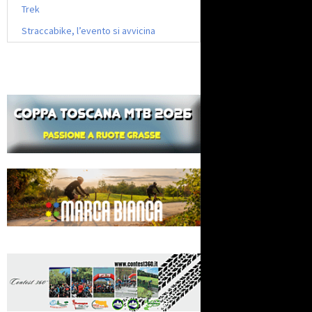
Trek
Straccabike, l’evento si avvicina