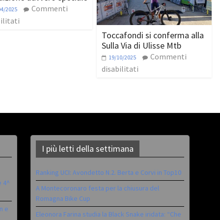
Commenti
04/2025
ilitati
Toccafondi si conferma alla
Sulla Via di Ulisse Mtb
Commenti
19/10/2025
disabilitati
I più letti della settimana
Ranking UCI: Avondetto N.2. Berta e Corvi in Top10
è 4^
A Montecoronaro festa per la chiusura del
Romagna Bike Cup
n e
Eleonora Farina studia la Black Snake iridata: “Che