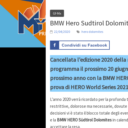
Gf-Mx
BMW Hero Sudtirol Dolomite
22/04/2020
hero dolomites
Condividi su Facebook
Cancellata l’edizione 2020 dell
programma il prossimo 20 giugn
prossimo anno con la BMW HERO 
prova di HERO World Series 2021
L’anno 2020 verrà ricordato per la profonda 
restrittive, dolorose ma necessarie, dovute al
decisioni vi è stato il blocco totale degli eve
e la
BMW HERO Südtirol Dolomites
in calend
accettare la resa.