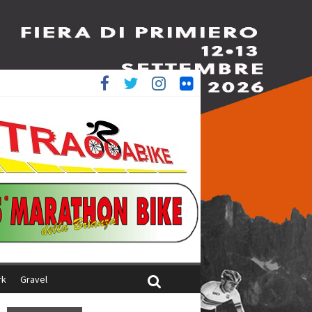
è 4^
iani
rk
Gravel