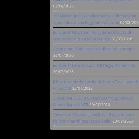
01/08/2026
35ª Marathon Bike della Brianza: l’ultima sfida
agonistica di una leggendaria storia
01/08/202
Europei MTB: il Team Relay firma il secondo
argento azzurro a Monteceneri
31/07/2026
Attenzione: Samara Maxwell sta per tornare
31/07/2026
Europei MTB: a Juri Zanotti l’argento nell’XCC
30/07/2026
Il 6 settembre l’esordio di Coppa Toscana dell
Pinocchio
31/07/2026
Situazione circuiti Contest360° dopo la Gran
Fondo Marradi MTB
30/07/2026
“Au revoir” Monselice in Rosa. Il campionato
italiano marathon passa a Gallio
29/07/2026