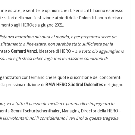
 fine estate, e sentite le opinioni che i biker iscritti hanno espresso
nizzatori della manifestazione ai piedi delle Dolomiti hanno deciso di
tamento agli HEROes a giugno 2021.
 distanza marathon più dura al mondo, e per prepararsi serve un
slittamento a fine estate, non sarebbe stato sufficiente per la
ntato
Gerhard Vanzi
, ideatore di HERO –
E a tutto ciò aggiungiamo
: noi e gli stessi biker vogliamo le massime condizioni di
ganizzatori confermano che le quote di iscrizione dei concorrenti
ella prossima edizione di
BMW HERO Südtirol Dolomites
nel giugno
lore, va a tutto il personale medico e paramedico impegnato in
menta
Genni Tschurtschenthaler
, Managing Director della HERO –
i 600 volontari: noi li consideriamo i veri Eroi di questa tragedia