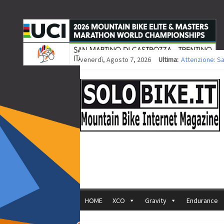
venerdì, Agosto 7, 2026
Ultima:
Attenzione: S
Europei XCO: ti
Europei XCO: vi
35ª Marathon B
Europei MTB: i
HOME
XCO
Gravity
Endurance