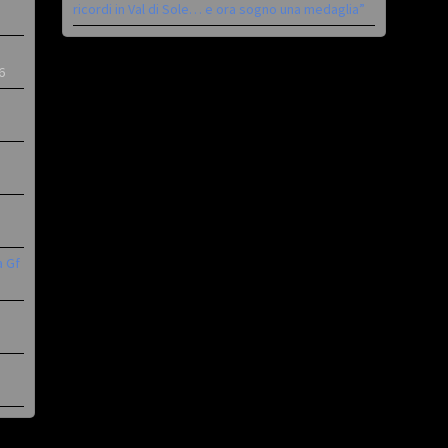
ricordi in Val di Sole… e ora sogno una medaglia”
6
a Gf