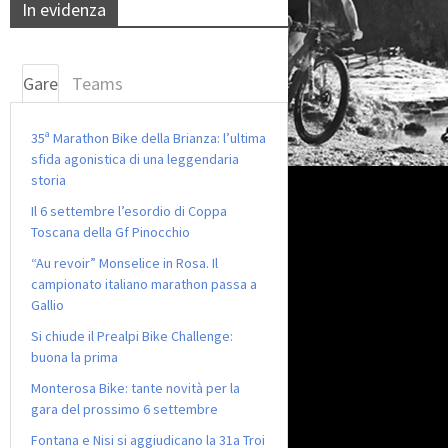
In evidenza
Gare
Teams
35ª Marathon Bike della Brianza: l’ultima
sfida agonistica di una leggendaria
storia
Il 6 settembre l’esordio di Coppa
Toscana della Gf Pinocchio
“Au revoir” Monselice in Rosa. Il
campionato italiano marathon passa a
Gallio
Si chiude il Prealpi Bike Challenge:
buona la prima
Monterosa Bike: tante novità per la
gara del prossimo 6 settembre
Fontana e Nisi si aggiudicano la 31a Troi