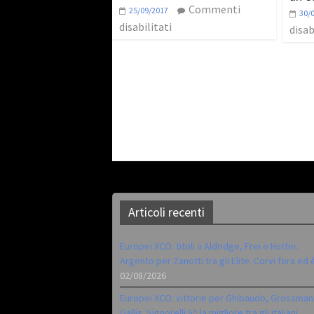
Commenti
25/09/2017
30/
disabilitati
disab
Articoli recenti
Europei XCO: titoli a Aldridge, Frei e Hutter.
Argento per Zanotti tra gli Elite. Corvi fora ed 
02/08/2026
Europei XCO: vittorie per Ghibaudo, Grossman
Gallis. Signorelli 5^ la migliore tra gli italiani