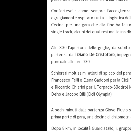
Confortevole come sempre l’accoglienz
egregiamente ospitato tutta la logistica dell
Cecina, per una gara che alla fine ha fatto
single track, alcuni dei quali resi molto insi
Alle 8.30 l’apertura delle griglie, da subit
partenza da
Tiziano De Cristoforo
, impegna
puntuale alle ore 9.30.
Schierati moltissimi atleti di spicco del 
Francesco Failli e Elena Gaddoni per la Cicl
e Riccardo Chiarini per il Torpado-Südtirol 
Deho e Jacopo Billi (Cicli Olympia).
A pochi minuti dalla partenza Giove Pluvio
prima parte di gara, una decina di chilometri
Dopo 8 km, in località Guardistallo, il grup