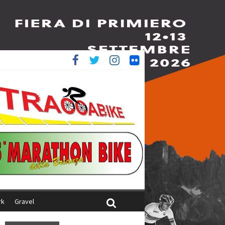
è 4^
iani
rk
Gravel