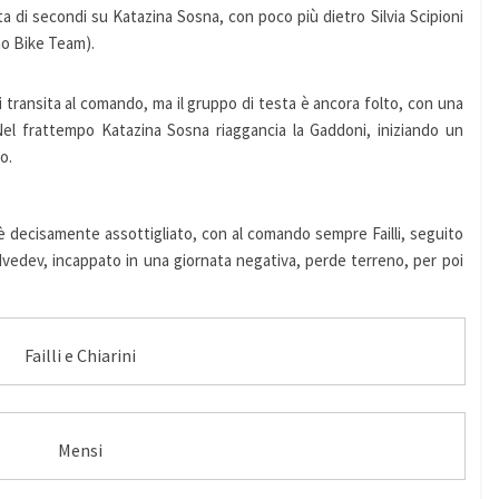
 di secondi su Katazina Sosna, con poco più dietro Silvia Scipioni
imo Bike Team).
li transita al comando, ma il gruppo di testa è ancora folto, con una
. Nel frattempo Katazina Sosna riaggancia la Gaddoni, iniziando un
o.
po è decisamente assottigliato, con al comando sempre Failli, seguito
Medvedev, incappato in una giornata negativa, perde terreno, per poi
Failli e Chiarini
Mensi