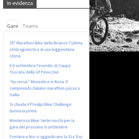
In evidenza
Gare
Teams
35ª Marathon Bike della Brianza: l’ultima
sfida agonistica di una leggendaria
storia
Il 6 settembre l’esordio di Coppa
Toscana della Gf Pinocchio
“Au revoir” Monselice in Rosa. Il
campionato italiano marathon passa a
Gallio
Si chiude il Prealpi Bike Challenge:
buona la prima
Monterosa Bike: tante novità per la
gara del prossimo 6 settembre
Fontana e Nisi si aggiudicano la 31a Troi