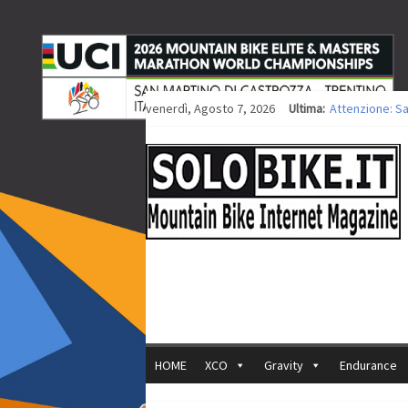
venerdì, Agosto 7, 2026
Ultima:
Attenzione: S
Europei XCO: ti
Europei XCO: vi
35ª Marathon B
Europei MTB: i
HOME
XCO
Gravity
Endurance