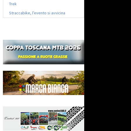
Trek
Straccabike, l’evento si avvicina