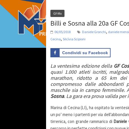
Gf-Mx
Billi e Sosna alla 20a GF Co
,
06/05/2018
Daniele Gronchi
daniele mensi
,
Cecina
Silcìvia Scipioni
Condividi su Facebook
La ventesima edizione della
GF Cos
quasi 1.000 atleti iscritti, malgra
marathon, ridotto a 65 km dei 7
compromesso dalle abbondanti pio
maschile sia in campo femminile. A
Sosna
. L
a gara era prova valida per i
Marina di Cecina (LI), ha ospitato la ventesim
un po’ meno i partenti per via dell’abbondant
tirrenica, con grande rammarico di
Daniele 
percorso in perfette condizioni con nuove in