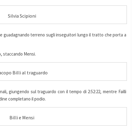
Silvia Scipioni
i e guadagnando terreno sugli inseguitori lungo il tratto che porta a
co, staccando Mensi.
acopo Billi al traguardo
finali, giungendo sul traguardo con il tempo di 2:52:22, mentre Failli
dine completano il podio.
Billi e Mensi