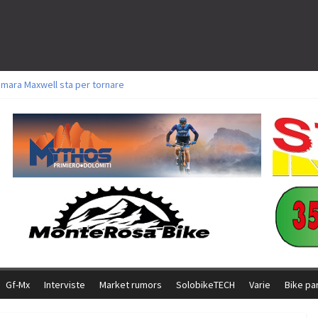
amara Maxwell sta per tornare
toli a Aldridge, Frei e Hutter. Argento per Zanotti tra gli Elite. Corvi fora ed 
ttorie per Ghibaudo, Grossmann e Gallis. Signorelli 5^ la migliore tra gli ital
ike della Brianza: l’ultima sfida agonistica di una leggendaria storia
l Team Relay firma il secondo argento azzurro a Monteceneri
Gf-Mx
Interviste
Market rumors
SolobikeTECH
Varie
Bike pa