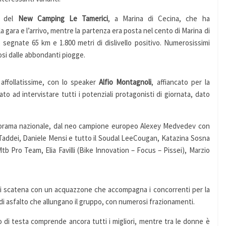
a del
New Camping Le Tamerici
, a Marina di Cecina, che ha
a gara e l’arrivo, mentre la partenza era posta nel cento di Marina di
 segnate 65 km e 1.800 metri di dislivello positivo. Numerosissimi
diosi dalle abbondanti piogge.
o affollatissime, con lo speaker
Alfio Montagnoli
, affiancato per la
to ad intervistare tutti i potenziali protagonisti di giornata, dato
panorama nazionale, dal neo campione europeo Alexey Medvedev con
i Taddei, Daniele Mensi e tutto il Soudal LeeCougan, Katazina Sosna
Mtb Pro Team, Elia Favilli (Bike Innovation – Focus – Pissei), Marzio
 si scatena con un acquazzone che accompagna i concorrenti per la
 di asfalto che allungano il gruppo, con numerosi frazionamenti.
po di testa comprende ancora tutti i migliori, mentre tra le donne è