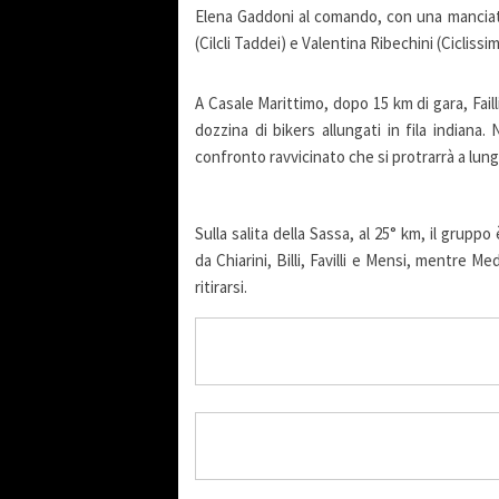
Elena Gaddoni al comando, con una manciata
(Cilcli Taddei) e Valentina Ribechini (Cicliss
A Casale Marittimo, dopo 15 km di gara, Fail
dozzina di bikers allungati in fila indiana
confronto ravvicinato che si protrarrà a lung
Sulla salita della Sassa, al 25° km, il grup
da Chiarini, Billi, Favilli e Mensi, mentre 
ritirarsi.