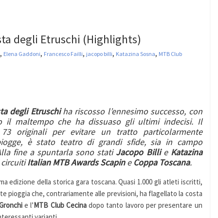
sta degli Etruschi (Highlights)
,
,
,
,
,
Elena Gaddoni
Francesco Failli
jacopo billi
Katazina Sosna
MTB Club
ta degli Etruschi
ha riscosso l’ennesimo successo, con
do il maltempo che ha dissuaso gli ultimi indecisi. Il
3 originali per evitare un tratto particolarmente
gge, è stato teatro di grandi sfide, sia in campo
lla fine a spuntarla sono stati
Jacopo Billi
e
Katazina
 circuiti
Italian MTB Awards Scapin
e
Coppa Toscana
.
a edizione della storica gara toscana. Quasi 1.000 gli atleti iscritti,
e pioggia che, contrariamente alle previsioni, ha flagellato la costa
Gronchi
e l’
MTB Club Cecina
dopo tanto lavoro per presentare un
teressanti varianti.