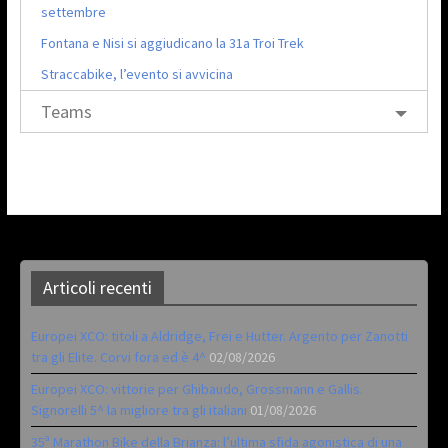
settembre
Fontana e Nisi si aggiudicano la 31a Troi Trek
Straccabike, l’evento si avvicina
Teams
Articoli recenti
Europei XCO: titoli a Aldridge, Frei e Hutter. Argento per Zanotti
tra gli Elite. Corvi fora ed è 4^
02/08/2026
Europei XCO: vittorie per Ghibaudo, Grossmann e Gallis.
Signorelli 5^ la migliore tra gli italiani
01/08/2026
35ª Marathon Bike della Brianza: l’ultima sfida agonistica di una