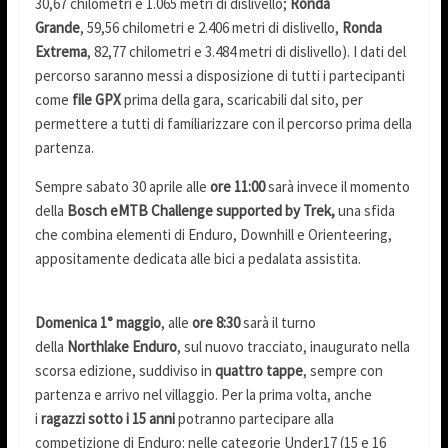
30,67 chilometri e 1.065 metri di dislivello;
Ronda
Grande
, 59,56 chilometri e 2.406 metri di dislivello,
Ronda
Extrema
, 82,77 chilometri e 3.484 metri di dislivello). I dati del
percorso saranno messi a disposizione di tutti i partecipanti
come
file GPX
prima della gara, scaricabili dal sito, per
permettere a tutti di familiarizzare con il percorso prima della
partenza.
Sempre sabato 30 aprile alle
ore 11:00
sarà invece il momento
della
Bosch eMTB Challenge supported by Trek,
una sfida
che combina elementi di Enduro, Downhill e Orienteering,
appositamente dedicata alle bici a pedalata assistita.
Domenica 1° maggio
, alle
ore 8:30
sarà il turno
della
Northlake
Enduro
, sul nuovo tracciato, inaugurato nella
scorsa edizione, suddiviso in
quattro tappe
, sempre con
partenza e arrivo nel villaggio. Per la prima volta, anche
i
ragazzi sotto i 15 anni
potranno partecipare alla
competizione di Enduro: nelle categorie Under17 (15 e 16