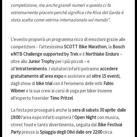
competizione, ma anche grandi numeri e questo ci fa
estremamente piacere perchè significa che Riva del Garda è
stata scelta come vetrina internazionale sul mondo”.
L’evento proporrà un programma ricco di emozioni grazie alle
competizioni – l’attesissima
SCOTT Bike Marathon
, la
Bosch
eMTB Challenge supported by Trek
e il
Northlake Enduro
–
oltre allo
Junior Trophy
per i più piccoli – e
all’
intrattenimento
. I visitatori infatti potranno
accedere
gratuitamente all
’
area expo
e assistere ad
oltre 15 eventi
,
dagli show di
bike trial
con il fenomeno delle mtb
Fabio
Wibmer
e la sua crew ai corsi di yoga per biker insieme
all’esperto freerider
Timo Pritzel
.
La festa poi proseguirà anche la
sera di sabato 30 aprile
:
dalle
19:00
l’area expo infatti ospiterà l’
Open Night
con musica,
street food e tanto divertimento, seguita dal
Bike Festival
Party
presso la
Spiaggia degli Olivi
dalle ore 22:00
circa.