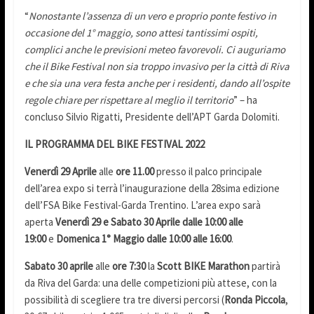
“
Nonostante l’assenza di un vero e proprio ponte festivo in
occasione del 1° maggio, sono attesi tantissimi ospiti,
complici anche le previsioni meteo favorevoli. Ci auguriamo
che il Bike Festival non sia troppo invasivo per la città di Riva
e che sia una vera festa anche per i residenti, dando all’ospite
regole chiare per rispettare al meglio il territorio
” – ha
concluso Silvio Rigatti, Presidente dell’APT Garda Dolomiti.
IL PROGRAMMA DEL BIKE FESTIVAL 2022
Venerdì 29 Aprile
alle
ore 11.00
presso il palco principale
dell’area expo si terrà l’inaugurazione della 28sima edizione
dell’FSA Bike Festival-Garda Trentino. L’area expo sarà
aperta
Venerdì 29 e Sabato 30 Aprile dalle 10:00 alle
19:00
e
Domenica 1° Maggio dalle 10:00 alle 16:00
.
Sabato 30 aprile
alle
ore 7:30
la
Scott BIKE Marathon
partirà
da Riva del Garda: una delle competizioni più attese, con la
possibilità di scegliere tra tre diversi percorsi (
Ronda Piccola
,