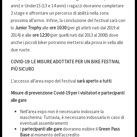
anni) e Under15 (13 e 14 anni) i ragazzi dovranno completare
2 stage e affrontare un percorso di abilità nella zona
prossima all’arrivo. Infine, la conclusione del festival sarà con
lo
Junior Trophy
alle
ore 10:30
(per gli atleti nati dal 2019 al
2014) e
alle
ore 12:30
(per quelli nati dal 2013 al 2008) dove
anche i piccoli biker potranno mettersi alla prova in sella alle
due ruote.
COVID-19: LE MISURE ADOTTATE PER UN BIKE FESTIVAL
PIÙ SICURO
L’accesso all’area expo del festival
sarà aperto a tutti
.
Misure di prevenzione Covid-19 per i visitatori e partecipanti
alle gare
Nell’area expo non è necessario indossare la
mascherina. Tuttavia, è necessario indossarla in caso di
eventuali assembramenti
I
partecipanti alle gare
dovranno esibire il
Green Pass
Base
al momento dell’accredito