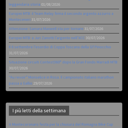
leggendaria storia
01/08/2026
Europei MTB: il Team Relay firma il secondo argento azzurro a
Monteceneri
31/07/2026
Attenzione: Samara Maxwell sta per tornare
31/07/2026
Europei MTB: a Juri Zanotti l’argento nell’XCC
30/07/2026
Il 6 settembre l’esordio di Coppa Toscana della Gf Pinocchio
31/07/2026
Situazione circuiti Contest360° dopo la Gran Fondo Marradi MTB
30/07/2026
“Au revoir” Monselice in Rosa. Il campionato italiano marathon
passa a Gallio
29/07/2026
I più letti della settimana
A Montecoronaro festa per la chiusura del Romagna Bike Cup