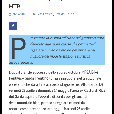
MTB
,
26/04/2022
Bike Festival
Riva del Garda
P
resentata la 28sima edizione del grande evento
dedicato alle ruote grasse che promette di
regalare numeri da record per iniziare nel
migliore dei modi la stagione turistica
altogardesana
.
Dopo il grande successo dello scorso ottobre, l’
FSA Bike
Festival – Garda Trentino
torna a riproporsi nel tradizionale
weekend che darà il via alla bella stagione nell’Alto Garda.
Da
venerdì 29 aprile a domenica 1° maggio
l’
area ex Cattoi
di
Riva
del Garda
ospiterà l’evento di punta per gli amanti
della
mountain bike
, pronto a regalare
numeri da
record
come preannunciato
oggi
–
Martedì 26 aprile
–