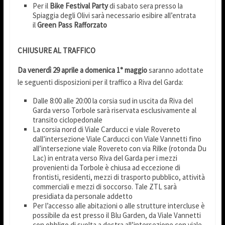
Per il
Bike Festival Party
di sabato sera presso la
Spiaggia degli Olivi sarà necessario esibire all’entrata
il
Green Pass Rafforzato
CHIUSURE AL TRAFFICO
Da venerdì 29 aprile a domenica 1° maggio
saranno adottate
le seguenti disposizioni per il traffico a Riva del Garda:
Dalle 8:00 alle 20:00 la corsia sud in uscita da Riva del
Garda verso Torbole sarà riservata esclusivamente al
transito ciclopedonale
La corsia nord di Viale Carducci e viale Rovereto
dall’intersezione Viale Carducci con Viale Vannetti fino
all’intersezione viale Rovereto con via Rilke (rotonda Du
Lac) in entrata verso Riva del Garda per i mezzi
provenienti da Torbole è chiusa ad eccezione di
frontisti, residenti, mezzi di trasporto pubblico, attività
commerciali e mezzi di soccorso. Tale ZTL sarà
presidiata da personale addetto
Per l’accesso alle abitazioni o alle strutture intercluse è
possibile da est presso il Blu Garden, da Viale Vannetti
con obbligo di svolta a destra all’intersezione con viale