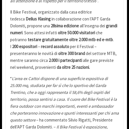
all’attenzione e al rispetto per il territorio
stesso”.
Il Bike Festival, organizzato dalla casa editrice
tedesca
Delius Klasing
in collaborazione con l’APT Garda
Dolomiti, propone una
28sima edizione
all’insegna dei
grandi
numeri
. Sono attesi infatti
oltre 50.000 visitatori
che
potranno
testare gratuitamente oltre 2.000 mtb ed e-mtb
.
I
200 espositori
–
record assoluto
per il Festival –
presenteranno le novità di
oltre 300 brand
del settore MTB,
mentre saranno circa
2.000 i partecipanti
alle gare previste
nel weekend, provenienti
da oltre 25 nazioni.
“
L’area ex Cattoi dispone di una superficie espositiva di
25.000 mq, studiata per far sì che lo sportivo del Garda
Trentino, che a oggi rappresenta il 58,6% degli ospiti del
territorio, possa sentirsi a casa. Il cuore del Bike Festival è la
fiera outdoor con marchi importanti, eventi e ambassador
che porteranno innovazione e spunti interessanti per chi ama
questo settore
– ha commentato Silvio Rigatti, Presidente
dell’APT Garda Dolomiti. –
Il Bike Festival è esposizione,