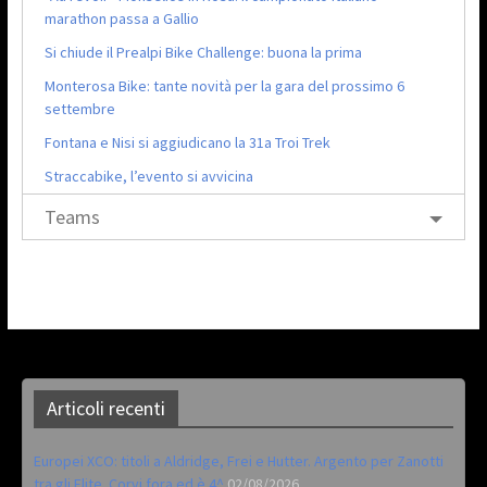
marathon passa a Gallio
Si chiude il Prealpi Bike Challenge: buona la prima
Monterosa Bike: tante novità per la gara del prossimo 6
settembre
Fontana e Nisi si aggiudicano la 31a Troi Trek
Straccabike, l’evento si avvicina
Teams
Articoli recenti
Europei XCO: titoli a Aldridge, Frei e Hutter. Argento per Zanotti
tra gli Elite. Corvi fora ed è 4^
02/08/2026