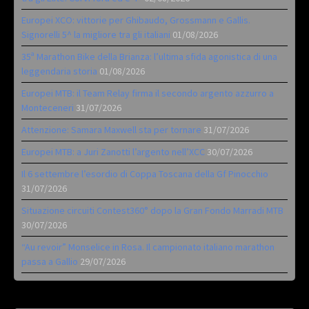
Europei XCO: vittorie per Ghibaudo, Grossmann e Gallis.
Signorelli 5^ la migliore tra gli italiani
01/08/2026
35ª Marathon Bike della Brianza: l’ultima sfida agonistica di una
leggendaria storia
01/08/2026
Europei MTB: il Team Relay firma il secondo argento azzurro a
Monteceneri
31/07/2026
Attenzione: Samara Maxwell sta per tornare
31/07/2026
Europei MTB: a Juri Zanotti l’argento nell’XCC
30/07/2026
Il 6 settembre l’esordio di Coppa Toscana della Gf Pinocchio
31/07/2026
Situazione circuiti Contest360° dopo la Gran Fondo Marradi MTB
30/07/2026
“Au revoir” Monselice in Rosa. Il campionato italiano marathon
passa a Gallio
29/07/2026