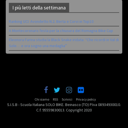
I più letti della settimana
Ranking UCI: Avondetto N.2. Berta e Corvi in Top10
A Montecoronaro festa per la chiusura del Romagna Bike Cup
Eleonora Farina studia la Black Snake iridata: “Che ricordi in Val di
Sole… e ora sogno una medaglia”
Chi siamo
RSS
Scrivici
Privacy policy
S.I.S.B - Scuola Italiana SOLO BIKE. Beinasco (TO) P.Iva 08934930010.
C.f. 95559830013. Copyright 2020