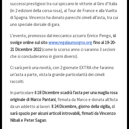
successi prestigiosi tra cui spiccano le vittorie al Giro d’Italia
(in 2 edizioni della corsa rosa), al Tour de France e alla Vuelta
di Spagna. Vincenzo ha donato parecchi cimeli all’asta, tra cui
uno speciale dorsale di gara.
L’evento, promosso dal meccanico azzurro Enrico Pengo,
si
svolge online sul sito
www.regalaunsogno.org
fino al 19-20-
21 Dicembre 2022
(come lo scorso anno ci saranno 3 sezioni
che si concluderanno in giorni diversi).
Ci sarà però una novità, con 2 giornate EXTRA che faranno
un’asta a parte, vista la grande particolarità dei cimeli
raccolti.
In particolare
il 18 Dicembre scadrà l’asta per una maglia rosa
originale di Marco Pantani
, firmata da Marco e donata all’Asta
da un addetto ai lavori.
Il 24 Dicembre, giorno della vigilia, ci
sarà spazio per alcuni articoli introvabili, firmati da Vincenzo
Nibali e Peter Sagan
.