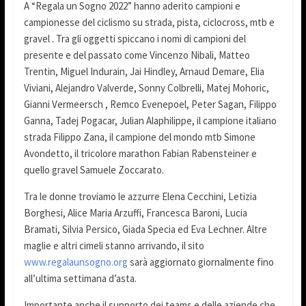
A “Regala un Sogno 2022” hanno aderito campioni e
campionesse del ciclismo su strada, pista, ciclocross, mtb e
gravel . Tra gli oggetti spiccano i nomi di campioni del
presente e del passato come Vincenzo Nibali, Matteo
Trentin, Miguel Indurain, Jai Hindley, Arnaud Demare, Elia
Viviani, Alejandro Valverde, Sonny Colbrelli, Matej Mohoric,
Gianni Vermeersch , Remco Evenepoel, Peter Sagan, Filippo
Ganna, Tadej Pogacar, Julian Alaphilippe, il campione italiano
strada Filippo Zana, il campione del mondo mtb Simone
Avondetto, il tricolore marathon Fabian Rabensteiner e
quello gravel Samuele Zoccarato.
Tra le donne troviamo le azzurre Elena Cecchini, Letizia
Borghesi, Alice Maria Arzuffi, Francesca Baroni, Lucia
Bramati, Silvia Persico, Giada Specia ed Eva Lechner. Altre
maglie e altri cimeli stanno arrivando, il sito
www.regalaunsogno.org
sarà aggiornato giornalmente fino
all’ultima settimana d’asta.
Importante anche il supporto dei teams e delle aziende che