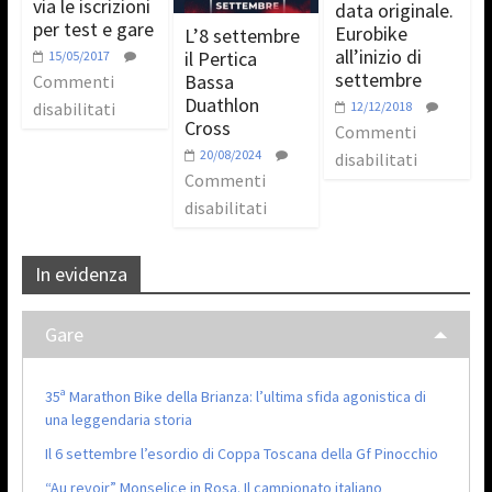
via le iscrizioni
data originale.
per test e gare
Eurobike
L’8 settembre
all’inizio di
il Pertica
15/05/2017
settembre
Bassa
Commenti
Duathlon
disabilitati
12/12/2018
Cross
Commenti
20/08/2024
disabilitati
Commenti
disabilitati
In evidenza
Gare
35ª Marathon Bike della Brianza: l’ultima sfida agonistica di
una leggendaria storia
Il 6 settembre l’esordio di Coppa Toscana della Gf Pinocchio
“Au revoir” Monselice in Rosa. Il campionato italiano