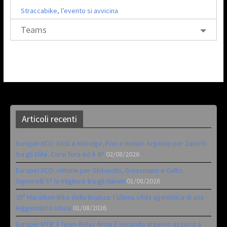
Straccabike, l’evento si avvicina
Teams
Articoli recenti
Europei XCO: titoli a Aldridge, Frei e Hutter. Argento per Zanotti
tra gli Elite. Corvi fora ed è 4^
02/08/2026
Europei XCO: vittorie per Ghibaudo, Grossmann e Gallis.
Signorelli 5^ la migliore tra gli italiani
01/08/2026
35ª Marathon Bike della Brianza: l’ultima sfida agonistica di una
leggendaria storia
01/08/2026
Europei MTB: il Team Relay firma il secondo argento azzurro a