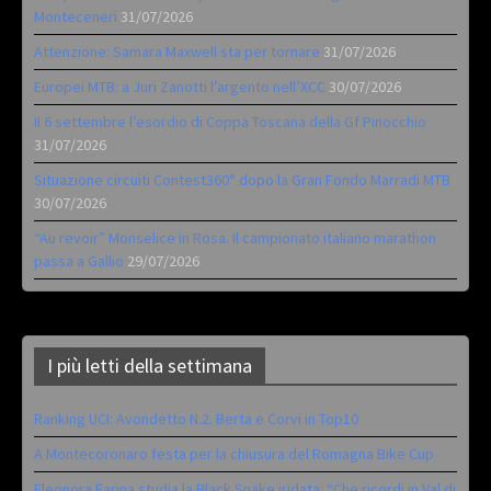
Monteceneri
31/07/2026
Attenzione: Samara Maxwell sta per tornare
31/07/2026
Europei MTB: a Juri Zanotti l’argento nell’XCC
30/07/2026
Il 6 settembre l’esordio di Coppa Toscana della Gf Pinocchio
31/07/2026
Situazione circuiti Contest360° dopo la Gran Fondo Marradi MTB
30/07/2026
“Au revoir” Monselice in Rosa. Il campionato italiano marathon
passa a Gallio
29/07/2026
I più letti della settimana
Ranking UCI: Avondetto N.2. Berta e Corvi in Top10
A Montecoronaro festa per la chiusura del Romagna Bike Cup
Eleonora Farina studia la Black Snake iridata: “Che ricordi in Val di