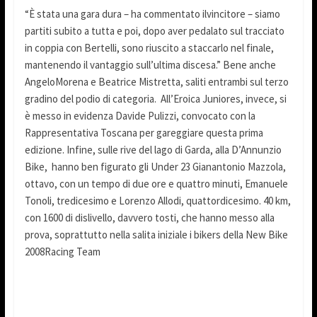
“È stata una gara dura – ha commentato ilvincitore – siamo
partiti subito a tutta e poi, dopo aver pedalato sul tracciato
in coppia con Bertelli, sono riuscito a staccarlo nel finale,
mantenendo il vantaggio sull’ultima discesa.” Bene anche
AngeloMorena e Beatrice Mistretta, saliti entrambi sul terzo
gradino del podio di categoria. All’Eroica Juniores, invece, si
è messo in evidenza Davide Pulizzi, convocato con la
Rappresentativa Toscana per gareggiare questa prima
edizione. Infine, sulle rive del lago di Garda, alla D’Annunzio
Bike, hanno ben figurato gli Under 23 Gianantonio Mazzola,
ottavo, con un tempo di due ore e quattro minuti, Emanuele
Tonoli, tredicesimo e Lorenzo Allodi, quattordicesimo. 40 km,
con 1600 di dislivello, davvero tosti, che hanno messo alla
prova, soprattutto nella salita iniziale i bikers della New Bike
2008Racing Team