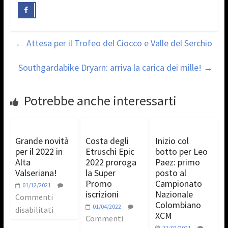
←
Attesa per il Trofeo del Ciocco e Valle del Serchio
Southgardabike Dryarn: arriva la carica dei mille!
→
Potrebbe anche interessarti
Grande novità
Costa degli
Inizio col
per il 2022 in
Etruschi Epic
botto per Leo
Alta
2022 proroga
Paez: primo
Valseriana!
la Super
posto al
Promo
Campionato
01/12/2021
iscrizioni
Nazionale
Commenti
Colombiano
01/04/2022
disabilitati
XCM
Commenti
22/02/2021