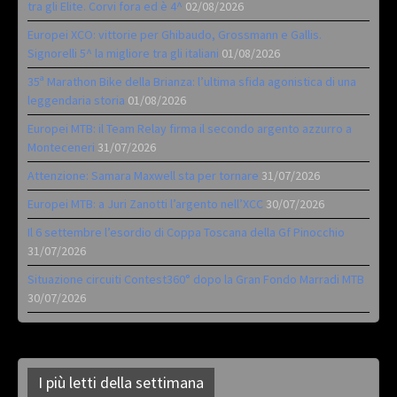
tra gli Elite. Corvi fora ed è 4^
02/08/2026
Europei XCO: vittorie per Ghibaudo, Grossmann e Gallis.
Signorelli 5^ la migliore tra gli italiani
01/08/2026
35ª Marathon Bike della Brianza: l’ultima sfida agonistica di una
leggendaria storia
01/08/2026
Europei MTB: il Team Relay firma il secondo argento azzurro a
Monteceneri
31/07/2026
Attenzione: Samara Maxwell sta per tornare
31/07/2026
Europei MTB: a Juri Zanotti l’argento nell’XCC
30/07/2026
Il 6 settembre l’esordio di Coppa Toscana della Gf Pinocchio
31/07/2026
Situazione circuiti Contest360° dopo la Gran Fondo Marradi MTB
30/07/2026
I più letti della settimana