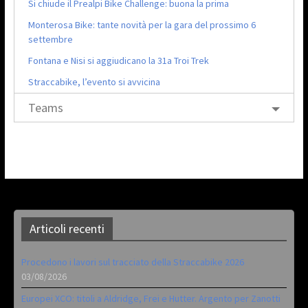
Si chiude il Prealpi Bike Challenge: buona la prima
Monterosa Bike: tante novità per la gara del prossimo 6
settembre
Fontana e Nisi si aggiudicano la 31a Troi Trek
Straccabike, l’evento si avvicina
Teams
Articoli recenti
Procedono i lavori sul tracciato della Straccabike 2026
03/08/2026
Europei XCO: titoli a Aldridge, Frei e Hutter. Argento per Zanotti