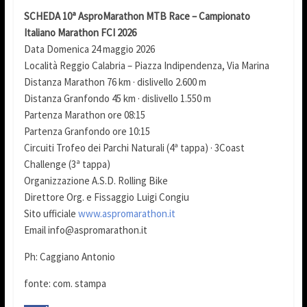
SCHEDA 10ª AsproMarathon MTB Race – Campionato
Italiano Marathon FCI 2026
Data Domenica 24 maggio 2026
Località Reggio Calabria – Piazza Indipendenza, Via Marina
Distanza Marathon 76 km · dislivello 2.600 m
Distanza Granfondo 45 km · dislivello 1.550 m
Partenza Marathon ore 08:15
Partenza Granfondo ore 10:15
Circuiti Trofeo dei Parchi Naturali (4ª tappa) · 3Coast
Challenge (3ª tappa)
Organizzazione A.S.D. Rolling Bike
Direttore Org. e Fissaggio Luigi Congiu
Sito ufficiale
www.aspromarathon.it
Email info@aspromarathon.it
Ph: Caggiano Antonio
fonte: com. stampa