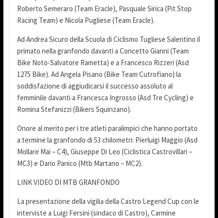
Roberto Semeraro (Team Eracle), Pasquale Sirica (Pit Stop
Racing Team) e Nicola Pugliese (Team Eracle).
Ad Andrea Sicuro della Scuola di Ciclismo Tugliese Salentino il
primato nella granfondo davanti a Concetto Gianni (Team
Bike Noto-Salvatore Rametta) e a Francesco Rizzeri (Asd
1275 Bike). Ad Angela Pisano (Bike Team Cutrofiano) la
soddisfazione di aggiudicarsi il successo assoluto al
femminile davanti a Francesca Ingrosso (Asd Tre Cycling) e
Romina Stefanizzi (Bikers Squinzano).
Onore al merito per i tre atleti paralimpici che hanno portato
a termine la granfondo di 53 chilometri: Pierluigi Maggio (Asd
Mollare Mai – C4), Giuseppe Di Leo (Ciclistica Castrovillari –
MC3) e Dario Panico (Mtb Martano – MC2).
LINK VIDEO DI MTB GRANFONDO
La presentazione della vigilia della Castro Legend Cup con le
interviste a Luigi Fersini (sindaco di Castro), Carmine