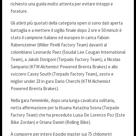
richiesto una guida molto attenta per evitare intoppi e
forature.
Gli atleti più quotati della categoria open si sono dati aperta
battaglia e a mettere il sigillo finale dopo 2 ore e 50 minuti è
stato il campione italiano ed europeo in carica Fabian
Rabensteiner (Wilier Pirelli Factory Team) davanti al
colombiano Leonardo Paez (Soudal Lee Cougan International
Team), a Jakob Dorigoni (Torpado Factory Team), a Nicolas
Samparisi (KTM Alchemist Powered Brenta Brakes) e allo
svizzero Casey South (Torpado Factory Team), sesto e
miglior under 23 in gara Dario Cherchi (KTM Alchemist
Powered Brenta Brakes).
Nella gara femminile, dopo una lunga cavalcata solitaria,
netta affermazione per la lituana Katazina Sosna (Torpado
Factory Team) che ha preceduto Luisa De Lorenzo Poz (Este
Bike Zordan) e Oriana Damiri (Rolling Bike).
A comporre per intero il podio master sui 75 chilometri