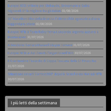
Europei XCO: vittorie per Ghibaudo, Grossmann e Gallis.
Signorelli 5^ la migliore tra gli italiani
01/08/2026
35ª Marathon Bike della Brianza: l’ultima sfida agonistica di una
leggendaria storia
01/08/2026
Europei MTB: il Team Relay firma il secondo argento azzurro a
Monteceneri
31/07/2026
Attenzione: Samara Maxwell sta per tornare
31/07/2026
Europei MTB: a Juri Zanotti l’argento nell’XCC
30/07/2026
Il 6 settembre l’esordio di Coppa Toscana della Gf Pinocchio
31/07/2026
Situazione circuiti Contest360° dopo la Gran Fondo Marradi MTB
30/07/2026
I più letti della settimana