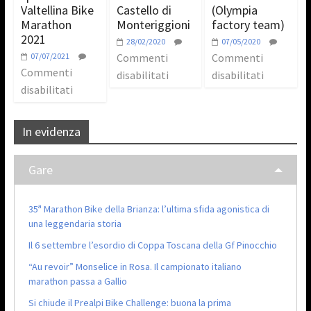
Valtellina Bike
Castello di
(Olympia
Marathon
Monteriggioni
factory team)
2021
28/02/2020
07/05/2020
07/07/2021
Commenti
Commenti
Commenti
disabilitati
disabilitati
disabilitati
In evidenza
Gare
35ª Marathon Bike della Brianza: l’ultima sfida agonistica di
una leggendaria storia
Il 6 settembre l’esordio di Coppa Toscana della Gf Pinocchio
“Au revoir” Monselice in Rosa. Il campionato italiano
marathon passa a Gallio
Si chiude il Prealpi Bike Challenge: buona la prima