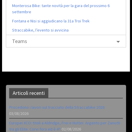
Monterosa Bike: tante novità per la gara del prossimo 6
settembre
Fontana e Nisi si aggiudicano la 31a Troi Trek
Straccabike, l’evento si avvicina
Teams
Articoli recenti
Procedono i lavori sul tracciato della Straccabike 2026
03/08/2026
Europei XCO: titoli a Aldridge, Frei e Hutter. Argento per Zanotti
tra gli Elite. Corvi fora ed è 4^
02/08/2026