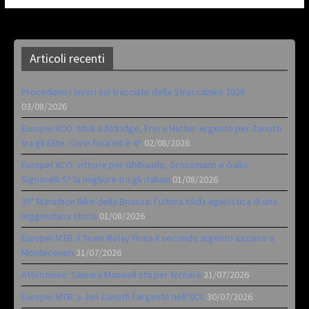
Articoli recenti
Procedono i lavori sul tracciato della Straccabike 2026
03/08/2026
Europei XCO: titoli a Aldridge, Frei e Hutter. Argento per Zanotti
tra gli Elite. Corvi fora ed è 4^
02/08/2026
Europei XCO: vittorie per Ghibaudo, Grossmann e Gallis.
Signorelli 5^ la migliore tra gli italiani
01/08/2026
35ª Marathon Bike della Brianza: l’ultima sfida agonistica di una
leggendaria storia
01/08/2026
Europei MTB: il Team Relay firma il secondo argento azzurro a
Monteceneri
31/07/2026
Attenzione: Samara Maxwell sta per tornare
31/07/2026
Europei MTB: a Juri Zanotti l’argento nell’XCC
30/07/2026