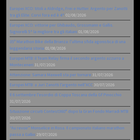
Europei XCO: titoli a Aldridge, Frei e Hutter. Argento per Zanotti
tra gli Elite. Corvi fora ed è 4^
02/08/2026
Europei XCO: vittorie per Ghibaudo, Grossmann e Gallis.
Signorelli 5^ la migliore tra gli italiani
01/08/2026
35ª Marathon Bike della Brianza: l’ultima sfida agonistica di una
leggendaria storia
01/08/2026
Europei MTB: il Team Relay firma il secondo argento azzurro a
Monteceneri
31/07/2026
Attenzione: Samara Maxwell sta per tornare
31/07/2026
Europei MTB: a Juri Zanotti l’argento nell’XCC
30/07/2026
Il 6 settembre l’esordio di Coppa Toscana della Gf Pinocchio
31/07/2026
Situazione circuiti Contest360° dopo la Gran Fondo Marradi MTB
30/07/2026
“Au revoir” Monselice in Rosa. Il campionato italiano marathon
passa a Gallio
29/07/2026