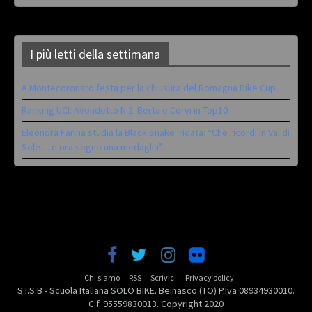
I più letti della settimana
A Montecoronaro festa per la chiusura del Romagna Bike Cup
Ranking UCI: Avondetto N.2. Berta e Corvi in Top10
Eleonora Farina studia la Black Snake iridata: “Che ricordi in Val di
Sole… e ora sogno una medaglia”
Chi siamo
RSS
Scrivici
Privacy policy
S.I.S.B - Scuola Italiana SOLO BIKE. Beinasco (TO) P.Iva 08934930010.
C.f. 95559830013. Copyright 2020