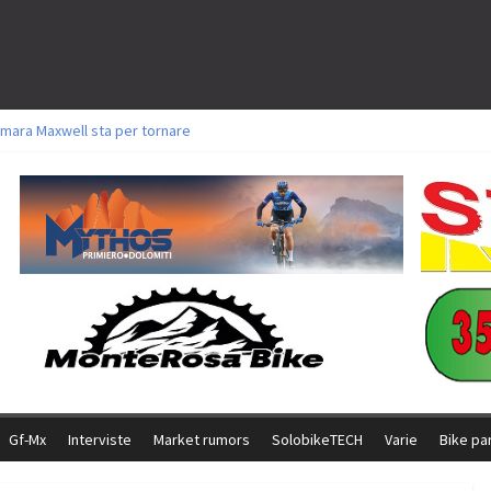
mara Maxwell sta per tornare
toli a Aldridge, Frei e Hutter. Argento per Zanotti tra gli Elite. Corvi fora ed 
ttorie per Ghibaudo, Grossmann e Gallis. Signorelli 5^ la migliore tra gli itali
ke della Brianza: l’ultima sfida agonistica di una leggendaria storia
l Team Relay firma il secondo argento azzurro a Monteceneri
Gf-Mx
Interviste
Market rumors
SolobikeTECH
Varie
Bike pa