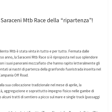
 Saraceni Mtb Race della “ripartenza”!
lento Mtb è stata vinta in tutto e per tutto. Fermata dalle
orso anno, la Saraceni Mtb Race si è riproposta nel suo splendore
con i suoi panorami mozzafiato che hanno rapito letteralmente gli
entati ai nastri di partenza della granfondo fuoristrada inserita nel
 Campania Off Road.
la sua collocazione tradizionale nel mese di aprile, la
tà, aggregazione e soprattutto impegno fisico nelle gambe di
o alcuni tratti di sentiero a picco sul mare e single track (passaggi