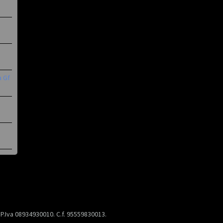
a Gf
) P.Iva 08934930010. C.f. 95559830013.