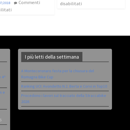
Commenti
07/2018
disabilitati
ilitati
I più letti della settimana
A Montecoronaro festa per la chiusura del
è 4^
Romagna Bike Cup
Ranking UCI: Avondetto N.2. Berta e Corvi in Top10
n e
Procedono i lavori sul tracciato della Straccabike
2026
6