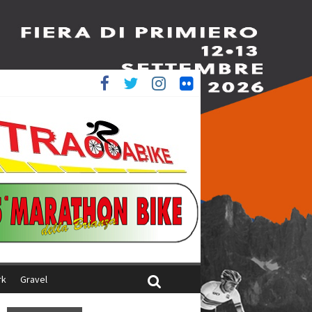
è 4^
ani
rk
Gravel