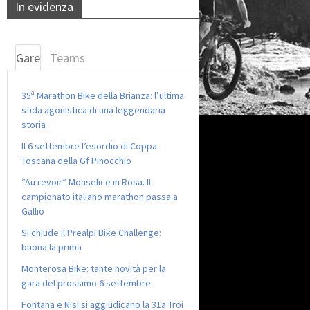
In evidenza
Gare
Teams
35ª Marathon Bike della Brianza: l’ultima
sfida agonistica di una leggendaria
storia
Il 6 settembre l’esordio di Coppa
Toscana della Gf Pinocchio
“Au revoir” Monselice in Rosa. Il
campionato italiano marathon passa a
Gallio
Si chiude il Prealpi Bike Challenge:
buona la prima
Monterosa Bike: tante novità per la
gara del prossimo 6 settembre
Fontana e Nisi si aggiudicano la 31a Troi