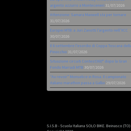
argento azzurro a Monteceneri
31/07/2026
Attenzione: Samara Maxwell sta per tornare
31/07/2026
Europei MTB: a Juri Zanotti l’argento nell’XCC
30/07/2026
Il 6 settembre l’esordio di Coppa Toscana dell
Pinocchio
31/07/2026
Situazione circuiti Contest360° dopo la Gran
Fondo Marradi MTB
30/07/2026
“Au revoir” Monselice in Rosa. Il campionato
italiano marathon passa a Gallio
29/07/2026
S.I.S.B - Scuola Italiana SOLO BIKE. Beinasco (TO