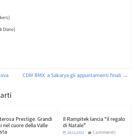
ikers)
di Diano)
tova
CDM BMX: a Sakarya gli appuntamenti finali
→
arti
erosa Prestige. Grandi
Il Rampitek lancia “il regalo
 nel cuore della Valle
di Natale”
sta
Commenti
24/11/2022