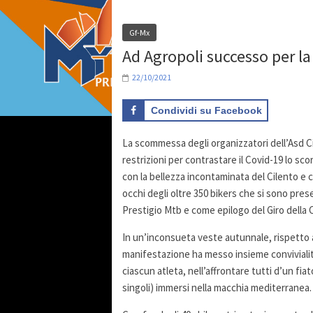
Gf-Mx
Ad Agropoli successo per la
22/10/2021
Condividi su Facebook
La scommessa degli organizzatori dell’Asd Ci
restrizioni per contrastare il Covid-19 lo sc
con la bellezza incontaminata del Cilento e 
occhi degli oltre 350 bikers che si sono pres
Prestigio Mtb e come epilogo del Giro della
In un’inconsueta veste autunnale, rispetto al
manifestazione ha messo insieme conviviali
ciascun atleta, nell’affrontare tutti d’un fiat
singoli) immersi nella macchia mediterranea.