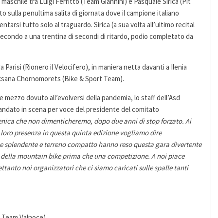
aschile tra Luigi Ferritto (Team Giannini) e Pasquale Sirica (Pit
to sulla penultima salita di giornata dove il campione italiano
tarsi tutto solo al traguardo. Sirica (a sua volta all’ultimo recital
 secondo a una trentina di secondi di ritardo, podio completato da
Parisi (Rionero il Velocifero), in maniera netta davanti a Ilenia
Oksana Chornomorets (Bike & Sport Team).
 e mezzo dovuto all’evolversi della pandemia, lo staff dell’Asd
 andato in scena per voce del presidente del comitato
ica che non dimenticheremo, dopo due anni di stop forzato. Ai
 loro presenza in questa quinta edizione vogliamo dire
e splendente e terreno compatto hanno reso questa gara divertente
 della mountain bike prima che una competizione. A noi piace
rettanto noi organizzatori che ci siamo caricati sulle spalle tanti
lo Team Valnoce)