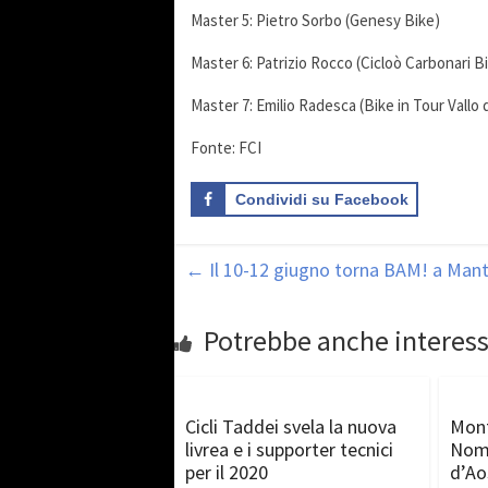
Master 5: Pietro Sorbo (Genesy Bike)
Master 6: Patrizio Rocco (Cicloò Carbonari B
Master 7: Emilio Radesca (Bike in Tour Vallo 
Fonte: FCI
Condividi su Facebook
←
Il 10-12 giugno torna BAM! a Man
Potrebbe anche interess
Cicli Taddei svela la nuova
Mont
livrea e i supporter tecnici
Nomi
per il 2020
d’Ao