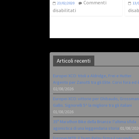
Commenti
23/02/2020
13/
disabilitati
disab
Articoli recenti
Europei XCO: titoli a Aldridge, Frei e Hutter.
Argento per Zanotti tra gli Elite. Corvi fora ed 
02/08/2026
Europei XCO: vittorie per Ghibaudo, Grossman
Gallis. Signorelli 5^ la migliore tra gli italiani
01/08/2026
35ª Marathon Bike della Brianza: l’ultima sfida
agonistica di una leggendaria storia
01/08/202
Europei MTB: il Team Relay firma il secondo