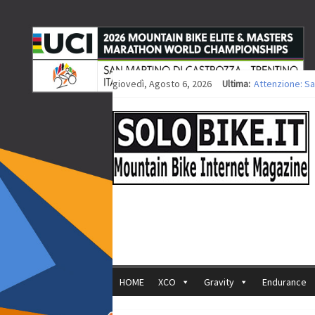
giovedì, Agosto 6, 2026
Ultima:
Attenzione: Sa
Europei XCO: ti
Europei XCO: vi
35ª Marathon Bi
Europei MTB: i
HOME
XCO
Gravity
Endurance