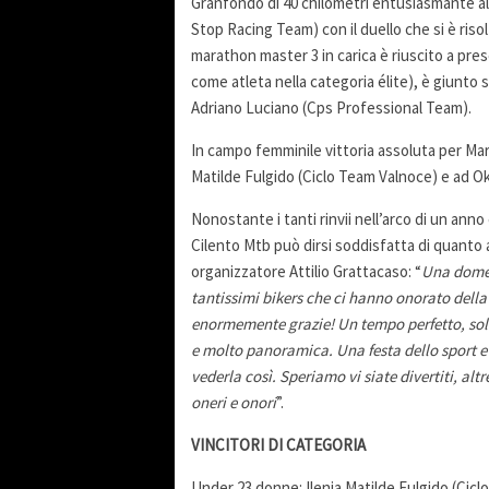
Granfondo di 40 chilometri entusiasmante al m
Stop Racing Team) con il duello che si è risol
marathon master 3 in carica è riuscito a presen
come atleta nella categoria élite), è giunto
Adriano Luciano (Cps Professional Team).
In campo femminile vittoria assoluta per Mara 
Matilde Fulgido (Ciclo Team Valnoce) e ad 
Nonostante i tanti rinvii nell’arco di un anno
Cilento Mtb può dirsi soddisfatta di quanto
organizzatore Attilio Grattacaso: “
Una domen
tantissimi bikers che ci hanno onorato della
enormemente grazie! Un tempo perfetto, sol
e molto panoramica. Una festa dello sport e
vederla così. Speriamo vi siate divertiti, alt
oneri e onori
”.
VINCITORI DI CATEGORIA
Under 23 donne: Ilenia Matilde Fulgido (Cic