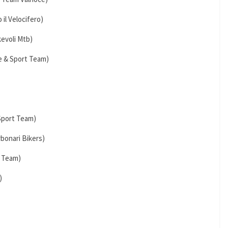
 il Velocifero)
evoli Mtb)
e & Sport Team)
 Sport Team)
rbonari Bikers)
l Team)
)