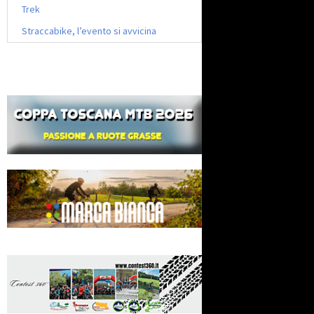
Trek
Straccabike, l’evento si avvicina