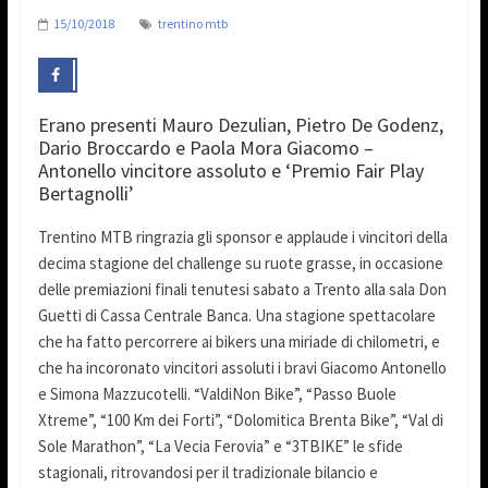
15/10/2018
trentino mtb
Erano presenti Mauro Dezulian, Pietro De Godenz,
Dario Broccardo e Paola Mora Giacomo –
Antonello vincitore assoluto e ‘Premio Fair Play
Bertagnolli’
Trentino MTB ringrazia gli sponsor e applaude i vincitori della
decima stagione del challenge su ruote grasse, in occasione
delle premiazioni finali tenutesi sabato a Trento alla sala Don
Guetti di Cassa Centrale Banca. Una stagione spettacolare
che ha fatto percorrere ai bikers una miriade di chilometri, e
che ha incoronato vincitori assoluti i bravi Giacomo Antonello
e Simona Mazzucotelli. “ValdiNon Bike”, “Passo Buole
Xtreme”, “100 Km dei Forti”, “Dolomitica Brenta Bike”, “Val di
Sole Marathon”, “La Vecia Ferovia” e “3TBIKE” le sfide
stagionali, ritrovandosi per il tradizionale bilancio e