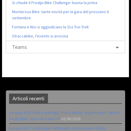
Si chiude il Prealpi Bike Challenge: buona la prima
Monterosa Bike: tante novità per la gara del prossimo 6
settembre
Fontana e Nisi si aggiudicano la 31a Troi Trek
Straccabike, l’evento si avvicina
Teams
Articoli recenti
Europei XCO: titoli a Aldridge, Frei e Hutter. Argento per Zanotti
tra gli Elite. Corvi fora ed è 4^
02/08/2026
Europei XCO: vittorie per Ghibaudo, Grossmann e Gallis.