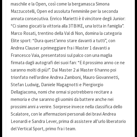
maschile e la Open, così come la bergamasca Simona
Mazzucotelli, Open ed assoluta femminile per la seconda
annata consecutiva. Enrico Marietti è il vincitore degli Junior:
“Ci siamo giocati la vittoria alla 3TBIKE, una lotta in famiglia”.
Marco Rosati, trentino della Val di Non, domina la categoria
Elite sport: “Dura quest’anno stare davanti a tutti”, con
Andrea Clauser a primeggiare fra i Master 1 davanti a
Francesco Vaia, presentatosi sul palco con una maglia
firmata dagli autografi dei suoi fan: “E il prossimo anno ce ne
saranno molti di più!”. Dai Master 2 ai Master 6 hanno poi
trionfato nell’ordine Andrea Zamboni, Mauro Giovannetti,
Stefan Ludwig, Daniele Magagnotti e Piergiorgio
Dellagiacoma, nomi che ormai si potrebbero recitare a
memoria e che saranno gli uomini da battere anche nei
prossimi anni a venire. Sorprese invece nella classifica dello
Scalatore, con le affermazioni personali dei bravi Andrea
Leonardi e Sandra Lever, prima di assistere all’urlo liberatorio
del Vertical Sport, primo fra i team.