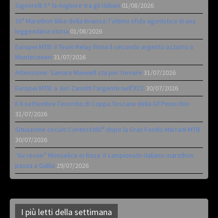
Signorelli 5^ la migliore tra gli italiani
01/08/2026
35ª Marathon Bike della Brianza: l’ultima sfida agonistica di una
leggendaria storia
01/08/2026
Europei MTB: il Team Relay firma il secondo argento azzurro a
Monteceneri
31/07/2026
Attenzione: Samara Maxwell sta per tornare
31/07/2026
Europei MTB: a Juri Zanotti l’argento nell’XCC
30/07/2026
Il 6 settembre l’esordio di Coppa Toscana della Gf Pinocchio
31/07/2026
Situazione circuiti Contest360° dopo la Gran Fondo Marradi MTB
30/07/2026
“Au revoir” Monselice in Rosa. Il campionato italiano marathon
passa a Gallio
29/07/2026
I più letti della settimana