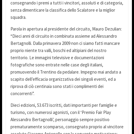
consegnando i premi a tutti i vincitori, assoluti e di categoria,
senza dimenticare la classifica dello Scalatore e la miglior
squadra.
Parola in apertura al presidente del circuito, Mauro Dezulian:
“Dieci anni di circuito in combinata assieme ad Alessandro
Bertagnolli. Dalla primavera 2009 non ci siamo fatti mancare
proprio niente tra valli, boschi ed altipiani del nostro
territorio. Le immagini televisive e documentazioni
fotografiche sono entrate nelle case degli italiani,
promuovendo il Trentino da pedalare. Impegno mai andato a
scapito dell’efficacia organizzativa dei singoli eventi, ed a
riprova di ciò centinaia sono stati i complimenti dei
concorrenti”.
Dieci edizioni, 53.673 iscritti, dati importanti per famiglie e
turismo, con numerosi agonisti, con il ‘Premio Fair Play
Alessandro Bertagnolli’, personaggio sempre positivo
prematuramente scomparso, consegnato proprio al vincitore
assoluto Giacomo Antonello con la seguente motivazione: