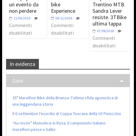
un evento da
bike
Trentino MTB.
non perdere
Experience
Sandra Lever
resiste. 3TBike
11/04/2019
04/12/2018
ultima tappa
Commenti
Commenti
07/08/2018
disabilitati
disabilitati
Commenti
disabilitati
In evidenza
Gare
35ª Marathon Bike della Brianza: l’ultima sfida agonistica di
una leggendaria storia
Il 6 settembre l’esordio di Coppa Toscana della Gf Pinocchio
“Au revoir” Monselice in Rosa. Il campionato italiano
marathon passa a Gallio