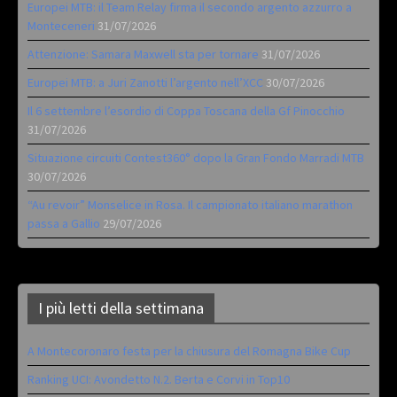
Europei MTB: il Team Relay firma il secondo argento azzurro a
Monteceneri
31/07/2026
Attenzione: Samara Maxwell sta per tornare
31/07/2026
Europei MTB: a Juri Zanotti l’argento nell’XCC
30/07/2026
Il 6 settembre l’esordio di Coppa Toscana della Gf Pinocchio
31/07/2026
Situazione circuiti Contest360° dopo la Gran Fondo Marradi MTB
30/07/2026
“Au revoir” Monselice in Rosa. Il campionato italiano marathon
passa a Gallio
29/07/2026
I più letti della settimana
A Montecoronaro festa per la chiusura del Romagna Bike Cup
Ranking UCI: Avondetto N.2. Berta e Corvi in Top10