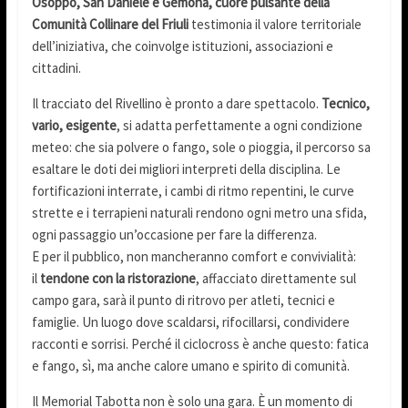
Osoppo, San Daniele e Gemona, cuore pulsante della
Comunità Collinare del Friuli
testimonia il valore territoriale
dell’iniziativa, che coinvolge istituzioni, associazioni e
cittadini.
Il tracciato del Rivellino è pronto a dare spettacolo.
Tecnico,
vario, esigente
, si adatta perfettamente a ogni condizione
meteo: che sia polvere o fango, sole o pioggia, il percorso sa
esaltare le doti dei migliori interpreti della disciplina. Le
fortificazioni interrate, i cambi di ritmo repentini, le curve
strette e i terrapieni naturali rendono ogni metro una sfida,
ogni passaggio un’occasione per fare la differenza.
E per il pubblico, non mancheranno comfort e convivialità:
il
tendone con la ristorazione
, affacciato direttamente sul
campo gara, sarà il punto di ritrovo per atleti, tecnici e
famiglie. Un luogo dove scaldarsi, rifocillarsi, condividere
racconti e sorrisi. Perché il ciclocross è anche questo: fatica
e fango, sì, ma anche calore umano e spirito di comunità.
Il Memorial Tabotta non è solo una gara. È un momento di