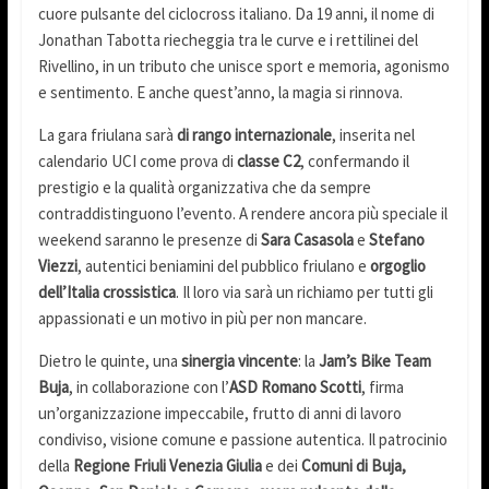
cuore pulsante del ciclocross italiano. Da 19 anni, il nome di
Jonathan Tabotta riecheggia tra le curve e i rettilinei del
Rivellino, in un tributo che unisce sport e memoria, agonismo
e sentimento. E anche quest’anno, la magia si rinnova.
La gara friulana sarà
di rango internazionale
, inserita nel
calendario UCI come prova di
classe C2
, confermando il
prestigio e la qualità organizzativa che da sempre
contraddistinguono l’evento. A rendere ancora più speciale il
weekend saranno le presenze di
Sara Casasola
e
Stefano
Viezzi
, autentici beniamini del pubblico friulano e
orgoglio
dell’Italia crossistica
. Il loro via sarà un richiamo per tutti gli
appassionati e un motivo in più per non mancare.
Dietro le quinte, una
sinergia vincente
: la
Jam’s Bike Team
Buja
, in collaborazione con l’
ASD Romano Scotti
, firma
un’organizzazione impeccabile, frutto di anni di lavoro
condiviso, visione comune e passione autentica. Il patrocinio
della
Regione Friuli Venezia Giulia
e dei
Comuni di Buja,