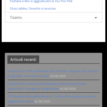
Fontana e Nisi si aggiudicano la 31a Troi Trek
Straccabike, l’evento si avvicina
Teams
Articoli recenti
Europei XCO: titoli a Aldridge, Frei e Hutter. Argento per Zanotti
tra gli Elite. Corvi fora ed è 4^
02/08/2026
Europei XCO: vittorie per Ghibaudo, Grossmann e Gallis.
Signorelli 5^ la migliore tra gli italiani
01/08/2026
35ª Marathon Bike della Brianza: l’ultima sfida agonistica di una
leggendaria storia
01/08/2026