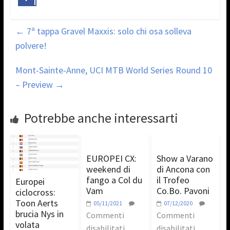
←
7ª tappa Gravel Maxxis: solo chi osa solleva
polvere!
Mont-Sainte-Anne, UCI MTB World Series Round 10
– Preview
→
Potrebbe anche interessarti
EUROPEI CX:
Show a Varano
weekend di
di Ancona con
fango a Col du
il Trofeo
Europei
Vam
Co.Bo. Pavoni
ciclocross:
Toon Aerts
05/11/2021
07/12/2020
brucia Nys in
Commenti
Commenti
volata
disabilitati
disabilitati