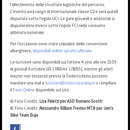
l’allestimento delle strutture logistiche del percorso.
L’evento avrà rango di Internazionale classe C2 e sarà quindi
disputata sotto l’egida UCI. Le gare giovanili e amatoriali si
disputeranno invece sotto l’egida FCI nella consueta
abbinata nazionale.
Per l’occasione sono state stipulate delle convenzioni
alberghiere,
disponibili online sul sito ufficiale
.
Le iscrizioni sono disponibili sul fattore K sino alle ore 23:59
di giovedì 9 ottobre (ID 178054 e 178055), mentre gli atleti
master non tesserati presso la Federciclismo possono
mandare una mail a
iscrizioni@ciclocrossroma.it
o compilare
il
Form Online
disponibile sul sito.
© Foto Credits:
Lisa Paletti per ASD Romano Scotti
© Foto Credits:
Alessandro Billiani Treviso MTB per Jam’s
Bike Team Buja