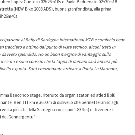
 Ruben Lopez Cueto in 02h26m10s e Paolo Baduena in 02h30m18.
stretta
(NEW Bike 2008 ADS), buona granfondista, alla prima
03h26m40s.
tecipazione al Rally di Sardegna International MTB e comincio bene
n tracciato e ottimo dal punto di vista tecnico, alcuni tratti in
a davvero splendido. Ho un buon margine di vantaggio sullo
iniziata e sono conscio che la tappa di domani sarà ancora più
livello e quota. Sarà emozionante arrivare a Punta La Marmora,
mma il secondo stage, ritenuto da organizzatori ed atleti il più
inante. Ben 111 km e 3600 m di dislivello che permetteranno agli
 vetta più alta della Sardegna con i suoi 1.834 m) e di vedere il
di del Gennargentu”.