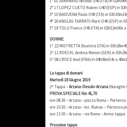
1° 01 SAMPARISI Nicolas U40 (ITA) in 02h09
2° 17 LOPEZ CUETO Ruben U40 (ESP) in 02
3° 10 BADUENA Paolo O40 (ITA) in 02h30m18
4° 20 ANGLAS TARRATS Marti O40 (ESP) in 
5° 19 TOLU Franco O40 (ITA) in 02h52m00s 
DONNE:
1^ 22 MISTRETTA Beatrice (ITA) in 03h26m4
2^ 11 ROECKL Andrea Marion (GER) in 03h26
3^ 08 CROCE Axel (FRA) in 04h06m54s a 40m
La tappa di domani
Martedì 18 Giugno 2019
2^ Tappa –
Arzana-Desulo-Arzana
(Nuraghe R
PROVA SPECIALE Km 41,70
ore 08.30 – Arzana – piazza Roma – Partenza
ore 10.30 – Arzana – loc. Ruinas – Partenza p
ore 13.30 – Arzana – via Roma – Arrivo tappa
Prossime tappe