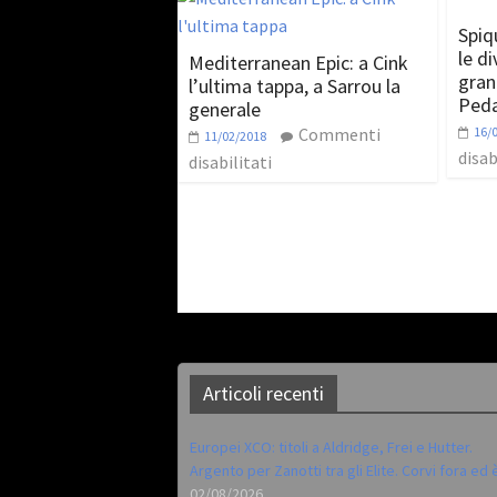
Spiq
le di
Mediterranean Epic: a Cink
gran
l’ultima tappa, a Sarrou la
Ped
generale
Commenti
16/
11/02/2018
disab
disabilitati
Articoli recenti
Europei XCO: titoli a Aldridge, Frei e Hutter.
Argento per Zanotti tra gli Elite. Corvi fora ed 
02/08/2026