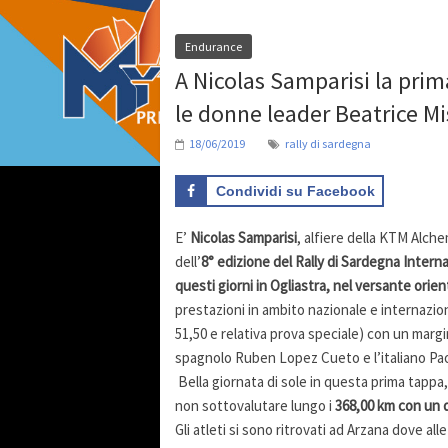
Endurance
A Nicolas Samparisi la prim
le donne leader Beatrice Mi
18/06/2019
rally di sardegna
Condividi su Facebook
E’
Nicolas Samparisi
, alfiere della KTM Alche
dell’
8° edizione del Rally di Sardegna Intern
questi giorni in Ogliastra, nel versante orient
prestazioni in ambito nazionale e internazio
51,50 e relativa prova speciale) con un margi
spagnolo Ruben Lopez Cueto e l’italiano Pa
Bella giornata di sole in questa prima tappa,
non sottovalutare lungo i
368,00 km con un di
Gli atleti si sono ritrovati ad Arzana dove alle