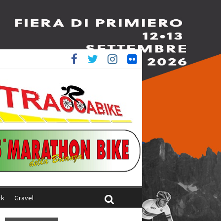
è 4^
iani
rk
Gravel