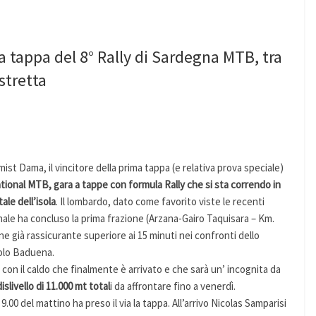
a tappa del 8° Rally di Sardegna MTB, tra
stretta
mist Dama, il vincitore della prima tappa (e relativa prova speciale)
ational MTB, gara a tappe con formula Rally che si sta correndo in
ale dell’isola
. Il lombardo, dato come favorito viste le recenti
nale ha concluso la prima frazione (Arzana-Gairo Taquisara – Km.
ne già rassicurante superiore ai 15 minuti nei confronti dello
olo Baduena.
 con il caldo che finalmente è arrivato e che sarà un’ incognita da
slivello di 11.000 mt total
i da affrontare fino a venerdì.
 9.00 del mattino ha preso il via la tappa. All’arrivo Nicolas Samparisi