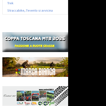
Trek
Straccabike, l’evento si avvicina