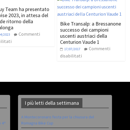
uy Team ha presentato
vise 2023, in attesa del
de ritorno della
Bike Transalp: a Bressanone
alonga
successo dei campioni
Commenti
04/2023
uscenti austriaci della
ilitati
Centurion Vaude 1
Commenti
17/07/2017
disabilitati
I più letti della settimana
A Montecoronaro festa per la chiusura del
è 4^
Romagna Bike Cup