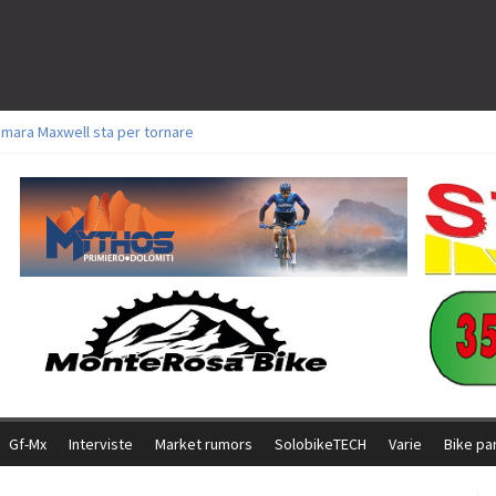
amara Maxwell sta per tornare
toli a Aldridge, Frei e Hutter. Argento per Zanotti tra gli Elite. Corvi fora ed 
ttorie per Ghibaudo, Grossmann e Gallis. Signorelli 5^ la migliore tra gli ital
ike della Brianza: l’ultima sfida agonistica di una leggendaria storia
l Team Relay firma il secondo argento azzurro a Monteceneri
Gf-Mx
Interviste
Market rumors
SolobikeTECH
Varie
Bike pa