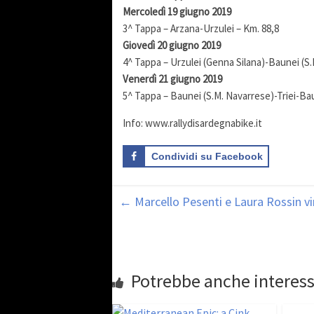
Mercoledì 19 giugno 2019
3^ Tappa – Arzana-Urzulei – Km. 88,8
Giovedì 20 giugno 2019
4^ Tappa – Urzulei (Genna Silana)-Baunei (S.
Venerdì 21 giugno 2019
5^ Tappa – Baunei (S.M. Navarrese)-Triei-Bau
Info: www.rallydisardegnabike.it
Condividi su Facebook
←
Marcello Pesenti e Laura Rossin vi
Potrebbe anche interess