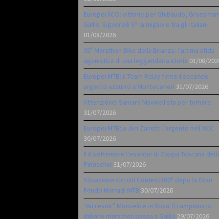
Europei XCO: vittorie per Ghibaudo, Grossman
Gallis. Signorelli 5^ la migliore tra gli italiani
01/08/2026
35ª Marathon Bike della Brianza: l’ultima sfida
agonistica di una leggendaria storia
01/08/202
Europei MTB: il Team Relay firma il secondo
argento azzurro a Monteceneri
31/07/2026
Attenzione: Samara Maxwell sta per tornare
31/07/2026
Europei MTB: a Juri Zanotti l’argento nell’XCC
30/07/2026
Il 6 settembre l’esordio di Coppa Toscana dell
Pinocchio
31/07/2026
Situazione circuiti Contest360° dopo la Gran
Fondo Marradi MTB
30/07/2026
“Au revoir” Monselice in Rosa. Il campionato
italiano marathon passa a Gallio
29/07/2026