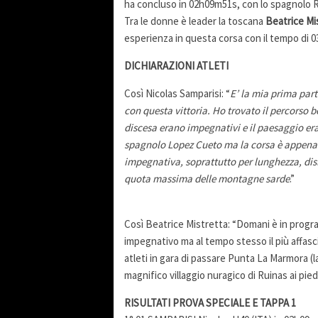
ha concluso in 02h09m51s, con lo spagnolo
Tra le donne è leader la toscana
Beatrice Mi
esperienza in questa corsa con il tempo di 
DICHIARAZIONI ATLETI
Così Nicolas Samparisi: “
E’ la mia prima par
con questa vittoria. Ho trovato il percorso be
discesa erano impegnativi e il paesaggio er
spagnolo Lopez Cueto ma la corsa è appena 
impegnativa, soprattutto per lunghezza, dis
quota massima delle montagne sarde
.”
Così Beatrice Mistretta: “Domani è in progra
impegnativo ma al tempo stesso il più affasc
atleti in gara di passare Punta La Marmora (la
magnifico villaggio nuragico di Ruinas ai pie
RISULTATI PROVA SPECIALE E TAPPA 1