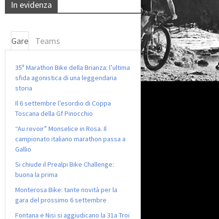
In evidenza
Gare
Teams
35ª Marathon Bike della Brianza: l’ultima
sfida agonistica di una leggendaria
storia
Il 6 settembre l’esordio di Coppa
Toscana della Gf Pinocchio
“Au revoir” Monselice in Rosa. Il
campionato italiano marathon passa a
Gallio
Si chiude il Prealpi Bike Challenge:
buona la prima
Monterosa Bike: tante novità per la
gara del prossimo 6 settembre
Fontana e Nisi si aggiudicano la 31a Troi