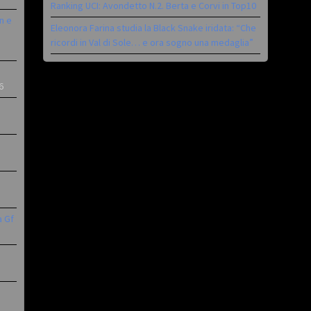
Ranking UCI: Avondetto N.2. Berta e Corvi in Top10
n e
Eleonora Farina studia la Black Snake iridata: “Che
ricordi in Val di Sole… e ora sogno una medaglia”
6
a Gf