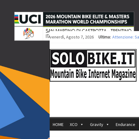
venerdì, Agosto 7, 2026
Ultima:
Attenzione: S
Europei XCO: ti
Europei XCO: vi
35ª Marathon B
Europei MTB: i
HOME
XCO
Gravity
Endurance