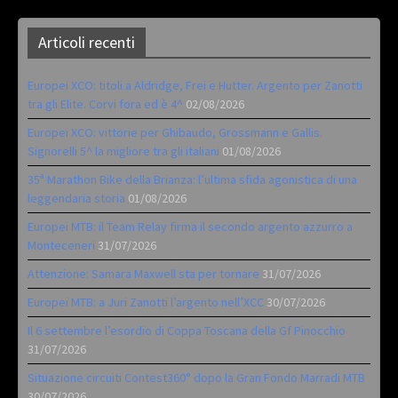
Articoli recenti
Europei XCO: titoli a Aldridge, Frei e Hutter. Argento per Zanotti
tra gli Elite. Corvi fora ed è 4^
02/08/2026
Europei XCO: vittorie per Ghibaudo, Grossmann e Gallis.
Signorelli 5^ la migliore tra gli italiani
01/08/2026
35ª Marathon Bike della Brianza: l’ultima sfida agonistica di una
leggendaria storia
01/08/2026
Europei MTB: il Team Relay firma il secondo argento azzurro a
Monteceneri
31/07/2026
Attenzione: Samara Maxwell sta per tornare
31/07/2026
Europei MTB: a Juri Zanotti l’argento nell’XCC
30/07/2026
Il 6 settembre l’esordio di Coppa Toscana della Gf Pinocchio
31/07/2026
Situazione circuiti Contest360° dopo la Gran Fondo Marradi MTB
30/07/2026