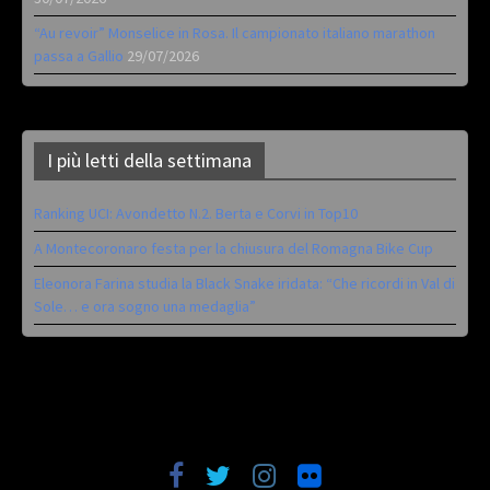
“Au revoir” Monselice in Rosa. Il campionato italiano marathon
passa a Gallio
29/07/2026
I più letti della settimana
Ranking UCI: Avondetto N.2. Berta e Corvi in Top10
A Montecoronaro festa per la chiusura del Romagna Bike Cup
Eleonora Farina studia la Black Snake iridata: “Che ricordi in Val di
Sole… e ora sogno una medaglia”