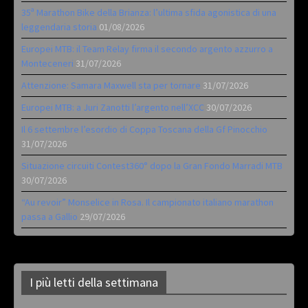
35ª Marathon Bike della Brianza: l’ultima sfida agonistica di una
leggendaria storia
01/08/2026
Europei MTB: il Team Relay firma il secondo argento azzurro a
Monteceneri
31/07/2026
Attenzione: Samara Maxwell sta per tornare
31/07/2026
Europei MTB: a Juri Zanotti l’argento nell’XCC
30/07/2026
Il 6 settembre l’esordio di Coppa Toscana della Gf Pinocchio
31/07/2026
Situazione circuiti Contest360° dopo la Gran Fondo Marradi MTB
30/07/2026
“Au revoir” Monselice in Rosa. Il campionato italiano marathon
passa a Gallio
29/07/2026
I più letti della settimana