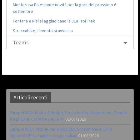
Monterosa Bike: tante novità per la gara del prossimo 6
settembre
Fontana e Nisi si aggiudicano la 31a Troi Trek
Straccabike, l’evento si avvicina
Teams
Articoli recenti
Europei XCO: titoli a Aldridge, Frei e Hutter. Argento per Zanotti
tra gli Elite. Corvi fora ed è 4^
02/08/2026
Europei XCO: vittorie per Ghibaudo, Grossmann e Gallis.
Signorelli 5^ la migliore tra gli italiani
01/08/2026