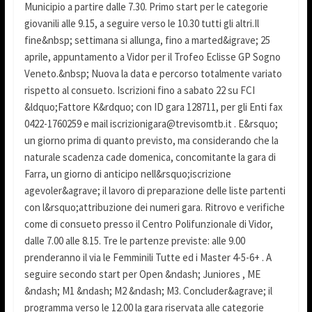
Municipio a partire dalle 7.30. Primo start per le categorie
giovanili alle 9.15, a seguire verso le 10.30 tutti gli altri.Il
fine&nbsp; settimana si allunga, fino a marted&igrave; 25
aprile, appuntamento a Vidor per il Trofeo Eclisse GP Sogno
Veneto.&nbsp; Nuova la data e percorso totalmente variato
rispetto al consueto. Iscrizioni fino a sabato 22 su FCI
&ldquo;Fattore K&rdquo; con ID gara 128711, per gli Enti fax
0422-1760259 e mail iscrizionigara@trevisomtb.it . E&rsquo;
un giorno prima di quanto previsto, ma considerando che la
naturale scadenza cade domenica, concomitante la gara di
Farra, un giorno di anticipo nell&rsquo;iscrizione
agevoler&agrave; il lavoro di preparazione delle liste partenti
con l&rsquo;attribuzione dei numeri gara. Ritrovo e verifiche
come di consueto presso il Centro Polifunzionale di Vidor,
dalle 7.00 alle 8.15. Tre le partenze previste: alle 9.00
prenderanno il via le Femminili Tutte ed i Master 4-5-6+ . A
seguire secondo start per Open &ndash; Juniores , ME
&ndash; M1 &ndash; M2 &ndash; M3. Concluder&agrave; il
programma verso le 12.00 la gara riservata alle categorie