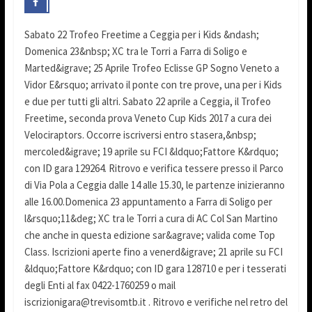
Sabato 22 Trofeo Freetime a Ceggia per i Kids &ndash;
Domenica 23&nbsp; XC tra le Torri a Farra di Soligo e
Marted&igrave; 25 Aprile Trofeo Eclisse GP Sogno Veneto a
Vidor E&rsquo; arrivato il ponte con tre prove, una per i Kids
e due per tutti gli altri. Sabato 22 aprile a Ceggia, il Trofeo
Freetime, seconda prova Veneto Cup Kids 2017 a cura dei
Velociraptors. Occorre iscriversi entro stasera,&nbsp;
mercoled&igrave; 19 aprile su FCI &ldquo;Fattore K&rdquo;
con ID gara 129264. Ritrovo e verifica tessere presso il Parco
di Via Pola a Ceggia dalle 14 alle 15.30, le partenze inizieranno
alle 16.00.Domenica 23 appuntamento a Farra di Soligo per
l&rsquo;11&deg; XC tra le Torri a cura di AC Col San Martino
che anche in questa edizione sar&agrave; valida come Top
Class. Iscrizioni aperte fino a venerd&igrave; 21 aprile su FCI
&ldquo;Fattore K&rdquo; con ID gara 128710 e per i tesserati
degli Enti al fax 0422-1760259 o mail
iscrizionigara@trevisomtb.it . Ritrovo e verifiche nel retro del