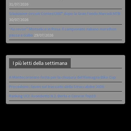
31/07/2026
Situazione circuiti Contest360° dopo la Gran Fondo Marradi MTB
30/07/2026
“Au revoir” Monselice in Rosa. Il campionato italiano marathon
passa a Gallio
29/07/2026
I più letti della settimana
A Montecoronaro festa per la chiusura del Romagna Bike Cup
Procedono i lavori sul tracciato della Straccabike 2026
Ranking UCI: Avondetto N.2. Berta e Corvi in Top10