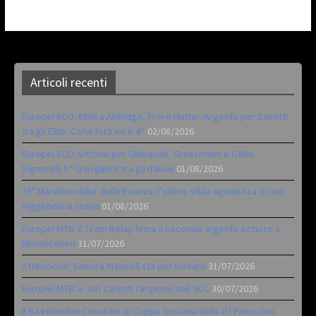
Articoli recenti
Europei XCO: titoli a Aldridge, Frei e Hutter. Argento per Zanotti
tra gli Elite. Corvi fora ed è 4^
02/08/2026
Europei XCO: vittorie per Ghibaudo, Grossmann e Gallis.
Signorelli 5^ la migliore tra gli italiani
01/08/2026
35ª Marathon Bike della Brianza: l’ultima sfida agonistica di una
leggendaria storia
01/08/2026
Europei MTB: il Team Relay firma il secondo argento azzurro a
Monteceneri
31/07/2026
Attenzione: Samara Maxwell sta per tornare
31/07/2026
Europei MTB: a Juri Zanotti l’argento nell’XCC
30/07/2026
Il 6 settembre l’esordio di Coppa Toscana della Gf Pinocchio