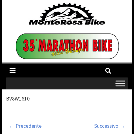
BV8W1610
← Precedente
Successivo →