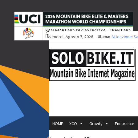
venerdì, Agosto 7, 2026
Ultima:
Attenzione: S
Europei XCO: ti
Europei XCO: vi
35ª Marathon B
Europei MTB: i
HOME
XCO
Gravity
Endurance