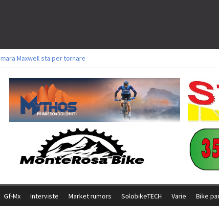
amara Maxwell sta per tornare
toli a Aldridge, Frei e Hutter. Argento per Zanotti tra gli Elite. Corvi fora ed 
ttorie per Ghibaudo, Grossmann e Gallis. Signorelli 5^ la migliore tra gli ital
ike della Brianza: l’ultima sfida agonistica di una leggendaria storia
l Team Relay firma il secondo argento azzurro a Monteceneri
Gf-Mx
Interviste
Market rumors
SolobikeTECH
Varie
Bike pa