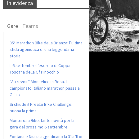
In evidenza
Gare
Teams
35ª Marathon Bike della Brianza: l’ultima
sfida agonistica di una leggendaria
storia
Il 6 settembre l’esordio di Coppa
Toscana della Gf Pinocchio
“Au revoir” Monselice in Rosa. Il
campionato italiano marathon passa a
Gallio
Si chiude il Prealpi Bike Challenge:
buona la prima
Monterosa Bike: tante novità per la
gara del prossimo 6 settembre
Fontana e Nisi si aggiudicano la 31a Troi