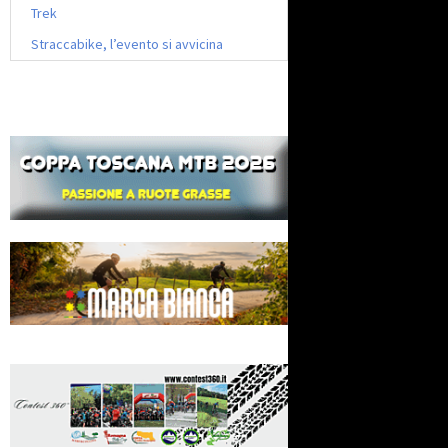
Trek
Straccabike, l’evento si avvicina