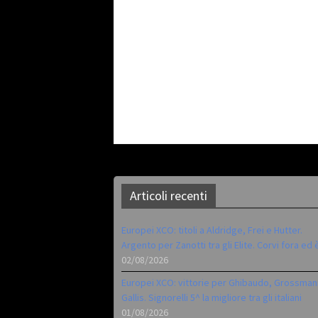
Articoli recenti
Europei XCO: titoli a Aldridge, Frei e Hutter.
Argento per Zanotti tra gli Elite. Corvi fora ed 
02/08/2026
Europei XCO: vittorie per Ghibaudo, Grossman
Gallis. Signorelli 5^ la migliore tra gli italiani
01/08/2026