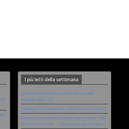
I più letti della settimana
A Montecoronaro festa per la chiusura del
è 4^
Romagna Bike Cup
Ranking UCI: Avondetto N.2. Berta e Corvi in Top10
n e
Eleonora Farina studia la Black Snake iridata: “Che
ricordi in Val di Sole… e ora sogno una medaglia”