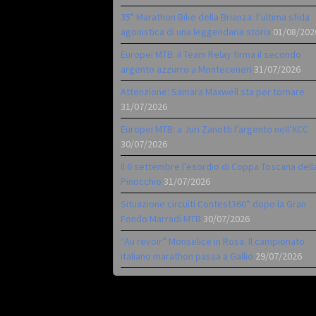
35ª Marathon Bike della Brianza: l’ultima sfida
agonistica di una leggendaria storia
01/08/202
Europei MTB: il Team Relay firma il secondo
argento azzurro a Monteceneri
31/07/2026
Attenzione: Samara Maxwell sta per tornare
31/07/2026
Europei MTB: a Juri Zanotti l’argento nell’XCC
30/07/2026
Il 6 settembre l’esordio di Coppa Toscana dell
Pinocchio
31/07/2026
Situazione circuiti Contest360° dopo la Gran
Fondo Marradi MTB
30/07/2026
“Au revoir” Monselice in Rosa. Il campionato
italiano marathon passa a Gallio
29/07/2026