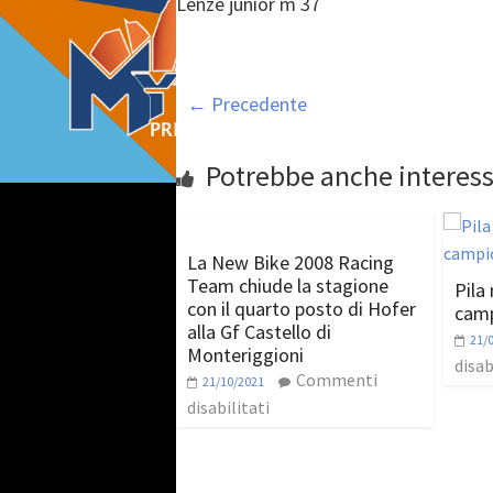
Lenze junior m 37
← Precedente
Potrebbe anche interess
La New Bike 2008 Racing
Team chiude la stagione
Pila 
con il quarto posto di Hofer
camp
alla Gf Castello di
21/
Monteriggioni
disab
Commenti
21/10/2021
disabilitati