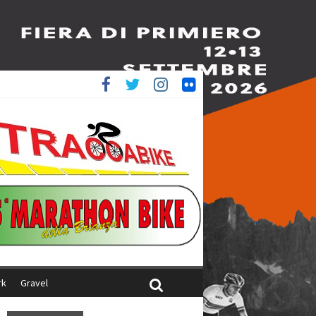
è 4^
iani
rk
Gravel