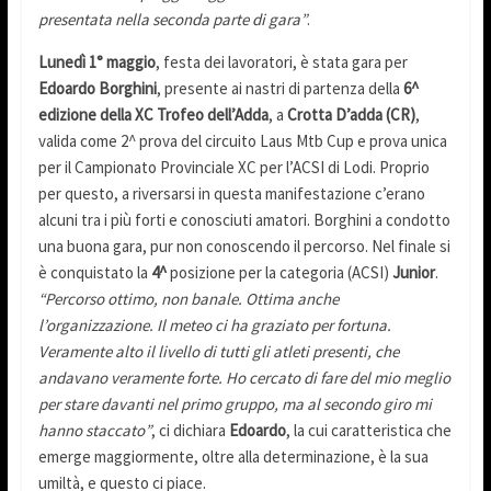
presentata nella seconda parte di gara”
.
Lunedì 1° maggio
, festa dei lavoratori, è stata gara per
Edoardo Borghini
, presente ai nastri di partenza della
6^
edizione della XC Trofeo dell’Adda
, a
Crotta D’adda (CR)
,
valida come 2^ prova del circuito Laus Mtb Cup e prova unica
per il Campionato Provinciale XC per l’ACSI di Lodi. Proprio
per questo, a riversarsi in questa manifestazione c’erano
alcuni tra i più forti e conosciuti amatori. Borghini a condotto
una buona gara, pur non conoscendo il percorso. Nel finale si
è conquistato la
4^
posizione per la categoria (ACSI)
Junior
.
“Percorso ottimo, non banale. Ottima anche
l’organizzazione. Il meteo ci ha graziato per fortuna.
Veramente alto il livello di tutti gli atleti presenti, che
andavano veramente forte. Ho cercato di fare del mio meglio
per stare davanti nel primo gruppo, ma al secondo giro mi
hanno staccato”
, ci dichiara
Edoardo
, la cui caratteristica che
emerge maggiormente, oltre alla determinazione, è la sua
umiltà, e questo ci piace.