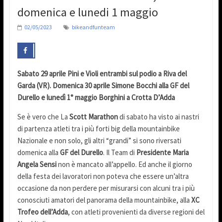
domenica e lunedi 1 maggio
02/05/2023
bikeandfunteam
Sabato 29 aprile Pini e Violi entrambi sul podio a Riva del
Garda (VR). Domenica 30 aprile Simone Bocchi alla GF del
Durello e lunedì 1° maggio Borghini a Crotta D’Adda
Se è vero che La
Scott Marathon
di sabato ha visto ai nastri
di partenza atleti tra i più forti big della mountainbike
Nazionale e non solo, gli altri “grandi” si sono riversati
domenica alla
GF del Durello
. Il Team di
Presidente Maria
Angela Sensi
non è mancato all’appello. Ed anche il giorno
della festa dei lavoratori non poteva che essere un’altra
occasione da non perdere per misurarsi con alcuni tra i più
conosciuti amatori del panorama della mountainbike, alla
XC
Trofeo dell’Adda
, con atleti provenienti da diverse regioni del