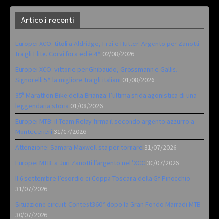
Articoli recenti
Europei XCO: titoli a Aldridge, Frei e Hutter. Argento per Zanotti
tra gli Elite. Corvi fora ed è 4^
02/08/2026
Europei XCO: vittorie per Ghibaudo, Grossmann e Gallis.
Signorelli 5^ la migliore tra gli italiani
01/08/2026
35ª Marathon Bike della Brianza: l’ultima sfida agonistica di una
leggendaria storia
01/08/2026
Europei MTB: il Team Relay firma il secondo argento azzurro a
Monteceneri
31/07/2026
Attenzione: Samara Maxwell sta per tornare
31/07/2026
Europei MTB: a Juri Zanotti l’argento nell’XCC
30/07/2026
Il 6 settembre l’esordio di Coppa Toscana della Gf Pinocchio
31/07/2026
Situazione circuiti Contest360° dopo la Gran Fondo Marradi MTB
30/07/2026