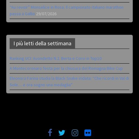
“Au revoir” Monselice in Rosa. Il campionato italiano marathon
passa a Gallio
29/07/2026
I più letti della settimana
Ranking UCI: Avondetto N.2. Berta e Corvi in Top10
A Montecoronaro festa per la chiusura del Romagna Bike Cup
Eleonora Farina studia la Black Snake iridata: “Che ricordi in Val di
Sole… e ora sogno una medaglia”