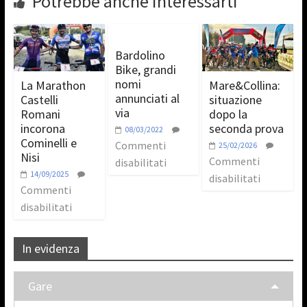
Potrebbe anche interessarti
Bardolino
Bike, grandi
nomi
La Marathon
Mare&Collina:
annunciati al
Castelli
situazione
via
Romani
dopo la
incorona
seconda prova
08/03/2022
Cominelli e
Commenti
25/02/2026
Nisi
Commenti
disabilitati
14/09/2025
disabilitati
Commenti
disabilitati
In evidenza
Gare