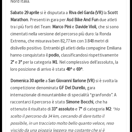
Nord Italia.
Sabato 29 aprile
si è disputata a
Riva del Garda (VR)
la
Scott
Marathon
. Presenti in gara per
Asd Bike And Fun
due atleti
tra i più forti del Team:
Marco Pini
e
Davide Violi
, che si sono
cimentati nella versione del percorso più duro: la Ronda
Extrema, che misurava ben 82,77 km con 3.848 metri di
dislivello positivo. Entrambi gli atleti della compagine Emiliana
hanno conquistato il
podio
, classificandosi rispettivamente
2°
e
3°
per la categoria
M1
. Nel complessivo dell’assoluto, la
loro posizione di arrivo è stata
48^
e
69^
.
Domenica 30 aprile
a
San Giovanni Ilarione (VR)
si è svolta la
competizione denominata
GF Del Durello
, gara
internazionale di mountainbike di specialità “granfondo”. A
raccontarci il percorso è stato
Simone Bocchi
, che ha
ottenuto il risultato di
33° assoluto
e
7°
di categoria
M2
:
“Ho
scelto il percorso da 34 km, cercando di dare tutto il
possibile, in un tracciato molto bello quanto veloce, reso
viscido da una pioggia leggera ma costante che si è