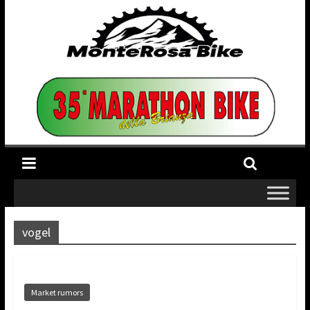
vogel
Market rumors