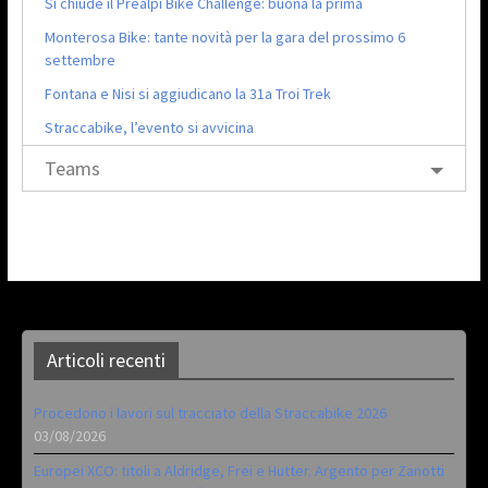
Si chiude il Prealpi Bike Challenge: buona la prima
Monterosa Bike: tante novità per la gara del prossimo 6
settembre
Fontana e Nisi si aggiudicano la 31a Troi Trek
Straccabike, l’evento si avvicina
Teams
Articoli recenti
Procedono i lavori sul tracciato della Straccabike 2026
03/08/2026
Europei XCO: titoli a Aldridge, Frei e Hutter. Argento per Zanotti