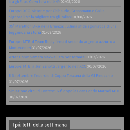
tra gli Elite. Corvi fora ed è 4^
02/08/2026
Europei XCO: vittorie per Ghibaudo, Grossmann e Gallis.
Signorelli 5^ la migliore tra gli italiani
01/08/2026
35ª Marathon Bike della Brianza: l’ultima sfida agonistica di una
leggendaria storia
01/08/2026
Europei MTB: il Team Relay firma il secondo argento azzurro a
Monteceneri
31/07/2026
Attenzione: Samara Maxwell sta per tornare
31/07/2026
Europei MTB: a Juri Zanotti l’argento nell’XCC
30/07/2026
Il 6 settembre l’esordio di Coppa Toscana della Gf Pinocchio
31/07/2026
Situazione circuiti Contest360° dopo la Gran Fondo Marradi MTB
30/07/2026
I più letti della settimana