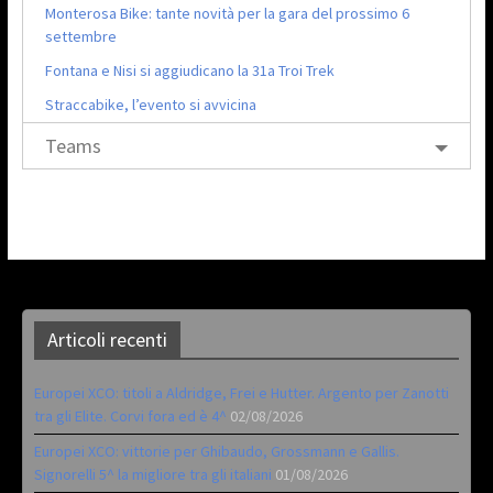
Monterosa Bike: tante novità per la gara del prossimo 6
settembre
Fontana e Nisi si aggiudicano la 31a Troi Trek
Straccabike, l’evento si avvicina
Teams
Articoli recenti
Europei XCO: titoli a Aldridge, Frei e Hutter. Argento per Zanotti
tra gli Elite. Corvi fora ed è 4^
02/08/2026
Europei XCO: vittorie per Ghibaudo, Grossmann e Gallis.
Signorelli 5^ la migliore tra gli italiani
01/08/2026