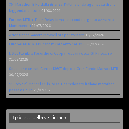
35ª Marathon Bike della Brianza: l’ultima sfida agonistica di una
leggendaria storia
01/08/2026
Europei MTB: il Team Relay firma il secondo argento azzurro a
Monteceneri
31/07/2026
Attenzione: Samara Maxwell sta per tornare
31/07/2026
Europei MTB: a Juri Zanotti l’argento nell’XCC
30/07/2026
Il 6 settembre l’esordio di Coppa Toscana della Gf Pinocchio
31/07/2026
Situazione circuiti Contest360° dopo la Gran Fondo Marradi MTB
30/07/2026
“Au revoir” Monselice in Rosa. Il campionato italiano marathon
passa a Gallio
29/07/2026
I più letti della settimana