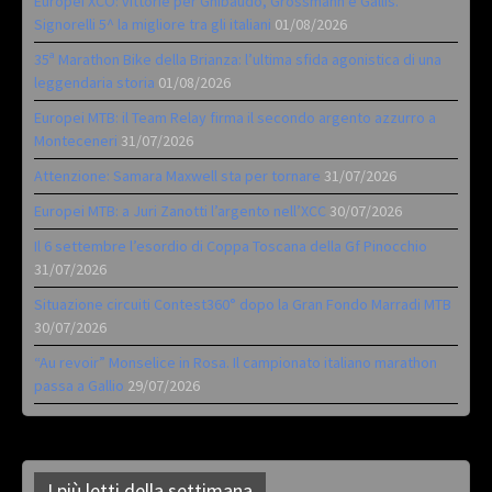
Europei XCO: vittorie per Ghibaudo, Grossmann e Gallis.
Signorelli 5^ la migliore tra gli italiani
01/08/2026
35ª Marathon Bike della Brianza: l’ultima sfida agonistica di una
leggendaria storia
01/08/2026
Europei MTB: il Team Relay firma il secondo argento azzurro a
Monteceneri
31/07/2026
Attenzione: Samara Maxwell sta per tornare
31/07/2026
Europei MTB: a Juri Zanotti l’argento nell’XCC
30/07/2026
Il 6 settembre l’esordio di Coppa Toscana della Gf Pinocchio
31/07/2026
Situazione circuiti Contest360° dopo la Gran Fondo Marradi MTB
30/07/2026
“Au revoir” Monselice in Rosa. Il campionato italiano marathon
passa a Gallio
29/07/2026
I più letti della settimana