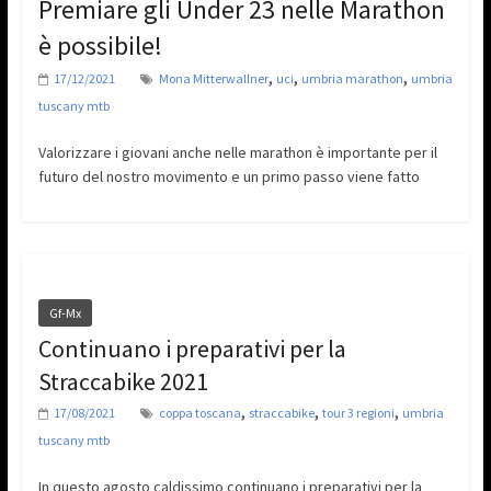
Premiare gli Under 23 nelle Marathon
è possibile!
,
,
,
17/12/2021
Mona Mitterwallner
uci
umbria marathon
umbria
tuscany mtb
Valorizzare i giovani anche nelle marathon è importante per il
futuro del nostro movimento e un primo passo viene fatto
Gf-Mx
Continuano i preparativi per la
Straccabike 2021
,
,
,
17/08/2021
coppa toscana
straccabike
tour 3 regioni
umbria
tuscany mtb
In questo agosto caldissimo continuano i preparativi per la