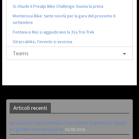
Si chiude il Prealpi Bike Challenge: buona la prima
Monterosa Bike: tante novità per la gara del prossimo 6
settembre
Fontana e Nisi si aggiudicano la 31a Troi Trek
Straccabike, l’evento si avvicina
Teams
Articoli recenti
Europei XCO: titoli a Aldridge, Frei e Hutter. Argento per Zanotti
tra gli Elite. Corvi fora ed è 4^
02/08/2026