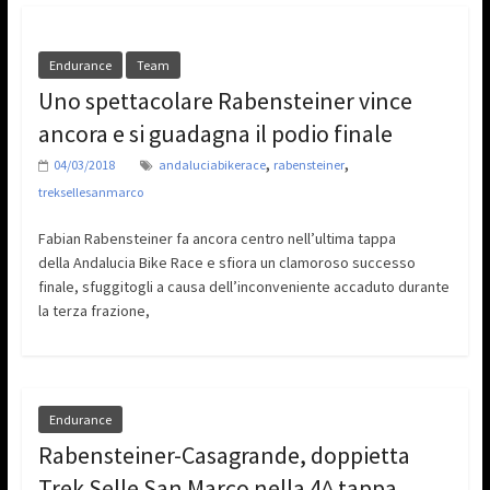
Endurance
Team
Uno spettacolare Rabensteiner vince
ancora e si guadagna il podio finale
,
,
04/03/2018
andaluciabikerace
rabensteiner
treksellesanmarco
Fabian Rabensteiner fa ancora centro nell’ultima tappa
della Andalucia Bike Race e sfiora un clamoroso successo
finale, sfuggitogli a causa dell’inconveniente accaduto durante
la terza frazione,
Endurance
Rabensteiner-Casagrande, doppietta
Trek Selle San Marco nella 4^ tappa