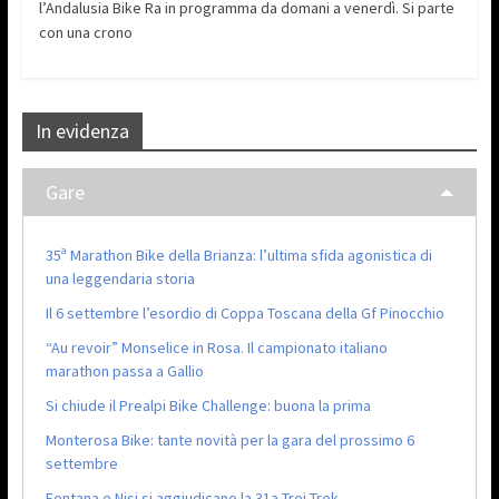
l’Andalusia Bike Ra in programma da domani a venerdì. Si parte
con una crono
In evidenza
Gare
35ª Marathon Bike della Brianza: l’ultima sfida agonistica di
una leggendaria storia
Il 6 settembre l’esordio di Coppa Toscana della Gf Pinocchio
“Au revoir” Monselice in Rosa. Il campionato italiano
marathon passa a Gallio
Si chiude il Prealpi Bike Challenge: buona la prima
Monterosa Bike: tante novità per la gara del prossimo 6
settembre
Fontana e Nisi si aggiudicano la 31a Troi Trek