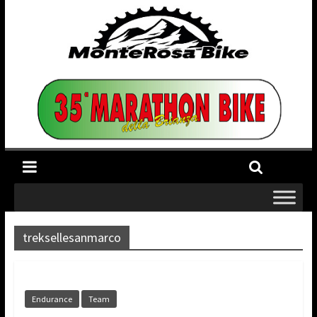
treksellesanmarco
Endurance
Team