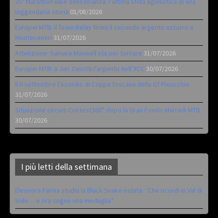
35ª Marathon Bike della Brianza: l’ultima sfida agonistica di una
leggendaria storia
01/08/2026
Europei MTB: il Team Relay firma il secondo argento azzurro a
Monteceneri
31/07/2026
Attenzione: Samara Maxwell sta per tornare
31/07/2026
Europei MTB: a Juri Zanotti l’argento nell’XCC
30/07/2026
Il 6 settembre l’esordio di Coppa Toscana della Gf Pinocchio
31/07/2026
Situazione circuiti Contest360° dopo la Gran Fondo Marradi MTB
30/07/2026
I più letti della settimana
Eleonora Farina studia la Black Snake iridata: “Che ricordi in Val di
Sole… e ora sogno una medaglia”