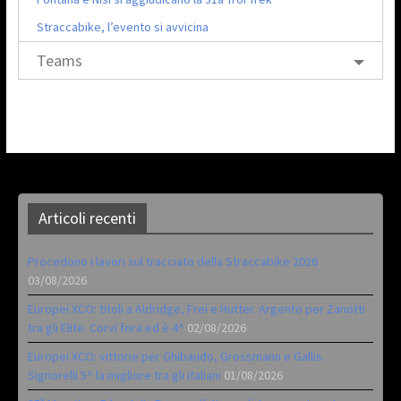
Straccabike, l’evento si avvicina
Teams
Articoli recenti
Procedono i lavori sul tracciato della Straccabike 2026
03/08/2026
Europei XCO: titoli a Aldridge, Frei e Hutter. Argento per Zanotti
tra gli Elite. Corvi fora ed è 4^
02/08/2026
Europei XCO: vittorie per Ghibaudo, Grossmann e Gallis.
Signorelli 5^ la migliore tra gli italiani
01/08/2026