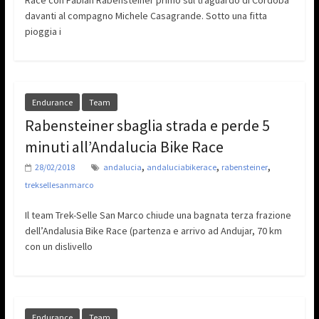
Race con Fabian Rabensteiner primo sul traguardo di Cordoba
davanti al compagno Michele Casagrande. Sotto una fitta
pioggia i
Endurance
Team
Rabensteiner sbaglia strada e perde 5
minuti all’Andalucia Bike Race
,
,
,
28/02/2018
andalucia
andaluciabikerace
rabensteiner
treksellesanmarco
Il team Trek-Selle San Marco chiude una bagnata terza frazione
dell’Andalusia Bike Race (partenza e arrivo ad Andujar, 70 km
con un dislivello
Endurance
Team