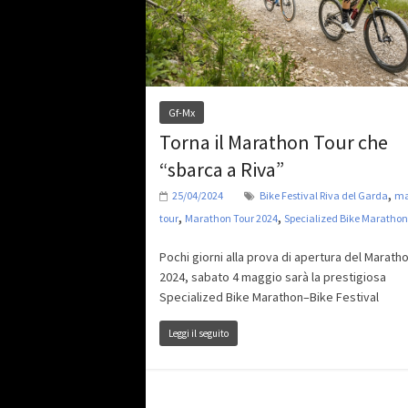
Gf-Mx
Torna il Marathon Tour che
“sbarca a Riva”
,
25/04/2024
Bike Festival Riva del Garda
ma
,
,
tour
Marathon Tour 2024
Specialized Bike Marathon
Pochi giorni alla prova di apertura del Marath
2024, sabato 4 maggio sarà la prestigiosa
Specialized Bike Marathon–Bike Festival
Leggi il seguito