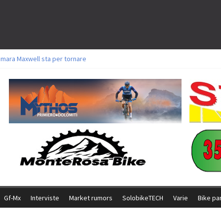
amara Maxwell sta per tornare
toli a Aldridge, Frei e Hutter. Argento per Zanotti tra gli Elite. Corvi fora ed 
ttorie per Ghibaudo, Grossmann e Gallis. Signorelli 5^ la migliore tra gli ital
ike della Brianza: l’ultima sfida agonistica di una leggendaria storia
l Team Relay firma il secondo argento azzurro a Monteceneri
Gf-Mx
Interviste
Market rumors
SolobikeTECH
Varie
Bike pa