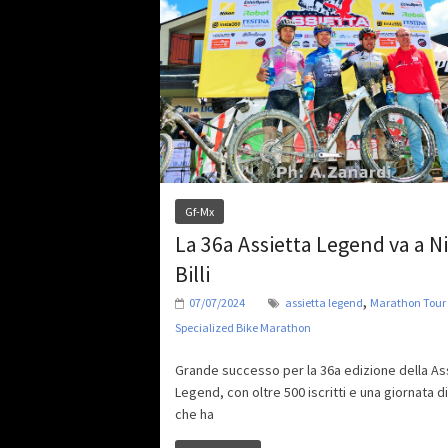
Gf-Mx
La 36a Assietta Legend va a Ni
Billi
,
07/07/2024
assietta legend
Marathon Tour
Specialized Bike Marathon
Grande successo per la 36a edizione della As
Legend, con oltre 500 iscritti e una giornata d
che ha