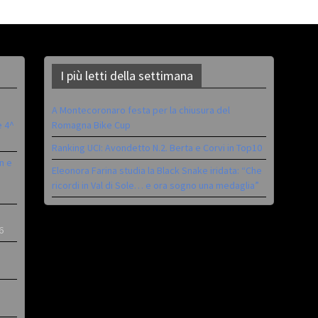
I più letti della settimana
A Montecoronaro festa per la chiusura del
è 4^
Romagna Bike Cup
Ranking UCI: Avondetto N.2. Berta e Corvi in Top10
n e
Eleonora Farina studia la Black Snake iridata: “Che
ricordi in Val di Sole… e ora sogno una medaglia”
6