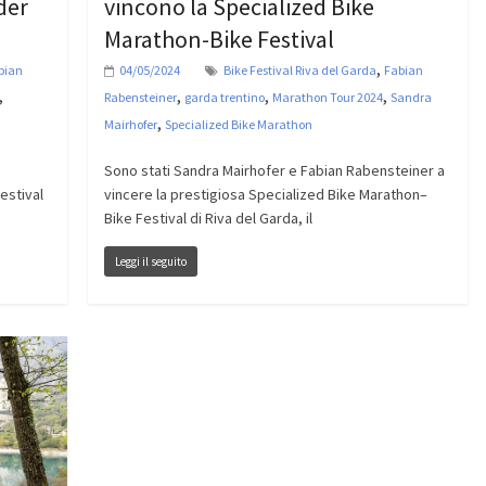
der
vincono la Specialized Bike
Marathon-Bike Festival
,
bian
04/05/2024
Bike Festival Riva del Garda
Fabian
,
,
,
,
Rabensteiner
garda trentino
Marathon Tour 2024
Sandra
,
Mairhofer
Specialized Bike Marathon
Sono stati Sandra Mairhofer e Fabian Rabensteiner a
estival
vincere la prestigiosa Specialized Bike Marathon–
Bike Festival di Riva del Garda, il
Leggi il seguito