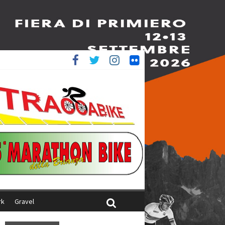
è 4^
iani
rk
Gravel