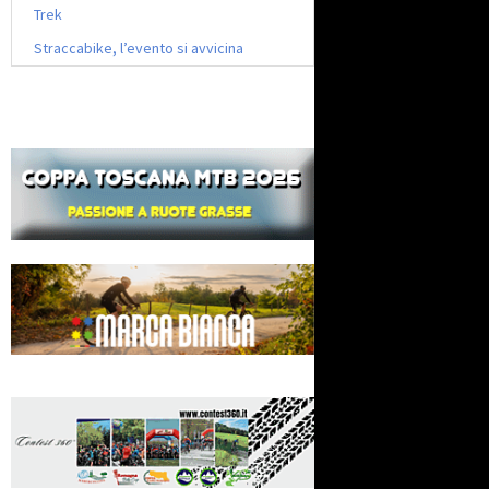
Trek
Straccabike, l’evento si avvicina