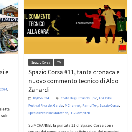
Spazio Corsa
TV
si e
Spazio Corsa #11, tanta cronaca e
nuovo commento tecnico di Aldo
Zanardi
,
 2024
,
10/05/2024
Costa degli Etruschi Epic
FSA Bike
,
,
,
,
Festival Riva del Garda
MChannel
RampiTek
Spazio Corsa
sietta
,
Specialized Bike Marathon
TG Rampitek
i sole
Su MCHANNEL la puntata 11 di Spazio Corsa con i
report dai campi gara e le anticipazioni dei prossimi