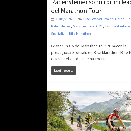
Rabensteiner sono i primi lea
del Marathon Tour
,
07/05/2024
Bike Festival Riva del Garda
Fa
,
,
Rabensteiner
Marathon Tour 2024
Sandra Mairhofer
Specialized Bike Marathon
Grande inizio del Marathon Tour 2024 con la
prestigiosa Specialized Bike Marathon–Bike F
di Riva del Garda, che ha aperto
Leggi il seguito