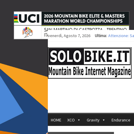
venerdì, Agosto 7, 2026
Ultima:
Attenzione: S
Europei XCO: ti
Europei XCO: vi
35ª Marathon B
Europei MTB: i
HOME
XCO
Gravity
Endurance