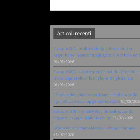
Articoli recenti
Europei XCO: titoli a Aldridge, Frei e Hutter.
Argento per Zanotti tra gli Elite. Corvi fora ed 
02/08/2026
Europei XCO: vittorie per Ghibaudo, Grossman
Gallis. Signorelli 5^ la migliore tra gli italiani
01/08/2026
35ª Marathon Bike della Brianza: l’ultima sfida
agonistica di una leggendaria storia
01/08/202
Europei MTB: il Team Relay firma il secondo
argento azzurro a Monteceneri
31/07/2026
Attenzione: Samara Maxwell sta per tornare
31/07/2026