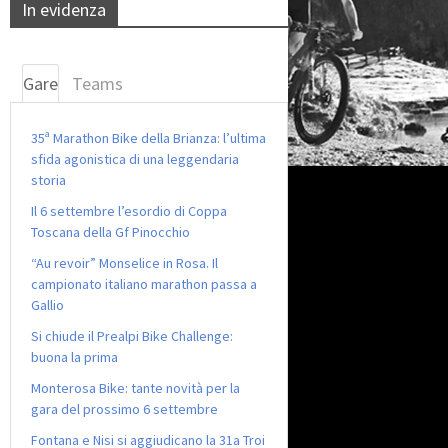
In evidenza
Gare
Teams
35ª Marathon Bike della Brianza: l’ultima
sfida agonistica di una leggendaria
storia
Il 6 settembre l’esordio di Coppa
Toscana della Gf Pinocchio
“Au revoir” Monselice in Rosa. Il
campionato italiano marathon passa a
Gallio
Si chiude il Prealpi Bike Challenge:
buona la prima
Monterosa Bike: tante novità per la
gara del prossimo 6 settembre
Fontana e Nisi si aggiudicano la 31a Troi