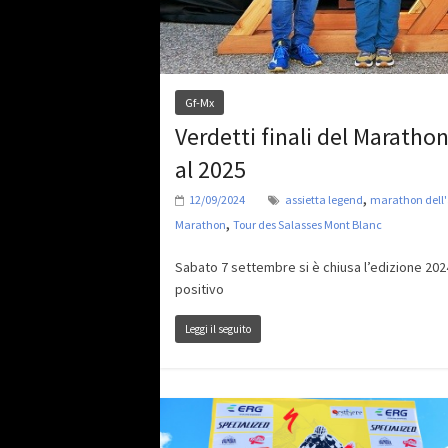
Gf-Mx
Verdetti finali del Marath
al 2025
,
12/09/2024
assietta legend
marathon dell
,
Marathon
Tour des Salasses Mont Blanc
Sabato 7 settembre si è chiusa l’edizione 2024 
positivo
Leggi il seguito