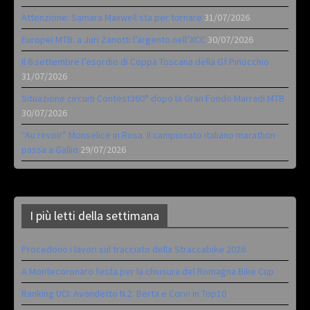
Attenzione: Samara Maxwell sta per tornare
31/07/2026
Europei MTB: a Juri Zanotti l’argento nell’XCC
30/07/2026
Il 6 settembre l’esordio di Coppa Toscana della Gf Pinocchio
31/07/2026
Situazione circuiti Contest360° dopo la Gran Fondo Marradi MTB
30/07/2026
“Au revoir” Monselice in Rosa. Il campionato italiano marathon
passa a Gallio
29/07/2026
I più letti della settimana
Procedono i lavori sul tracciato della Straccabike 2026
A Montecoronaro festa per la chiusura del Romagna Bike Cup
Ranking UCI: Avondetto N.2. Berta e Corvi in Top10