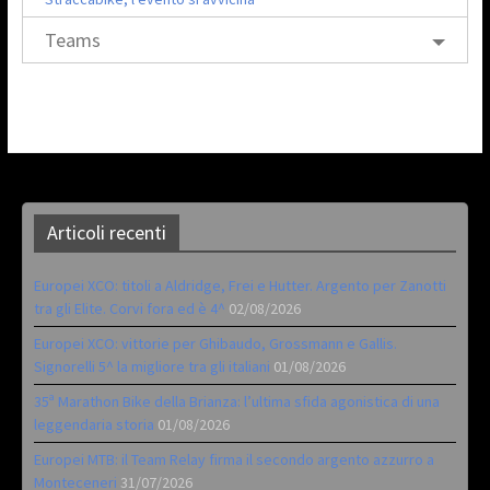
Teams
Articoli recenti
Europei XCO: titoli a Aldridge, Frei e Hutter. Argento per Zanotti
tra gli Elite. Corvi fora ed è 4^
02/08/2026
Europei XCO: vittorie per Ghibaudo, Grossmann e Gallis.
Signorelli 5^ la migliore tra gli italiani
01/08/2026
35ª Marathon Bike della Brianza: l’ultima sfida agonistica di una
leggendaria storia
01/08/2026
Europei MTB: il Team Relay firma il secondo argento azzurro a
Monteceneri
31/07/2026