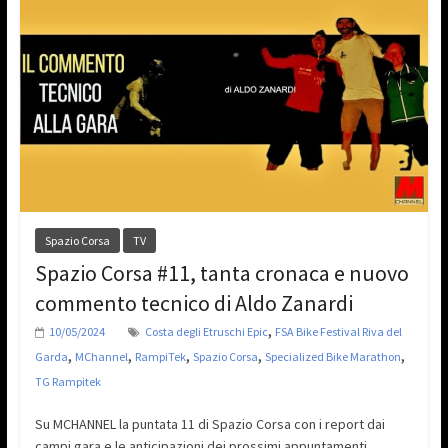
Spazio Corsa
TV
Spazio Corsa #11, tanta cronaca e nuovo
commento tecnico di Aldo Zanardi
,
10/05/2024
Costa degli Etruschi Epic
FSA Bike Festival Riva del
,
,
,
,
,
Garda
MChannel
RampiTek
Spazio Corsa
Specialized Bike Marathon
TG Rampitek
Su MCHANNEL la puntata 11 di Spazio Corsa con i report dai
campi gara e le anticipazioni dei prossimi appuntamenti.