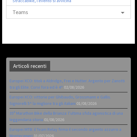
Straccabike, l’evento si avvicina
Teams
Articoli recenti
Europei XCO: titoli a Aldridge, Frei e Hutter. Argento per Zanotti
tra gli Elite. Corvi fora ed è 4^
02/08/2026
Europei XCO: vittorie per Ghibaudo, Grossmann e Gallis.
Signorelli 5^ la migliore tra gli italiani
01/08/2026
35ª Marathon Bike della Brianza: l’ultima sfida agonistica di una
leggendaria storia
01/08/2026
Europei MTB: il Team Relay firma il secondo argento azzurro a
Monteceneri
31/07/2026