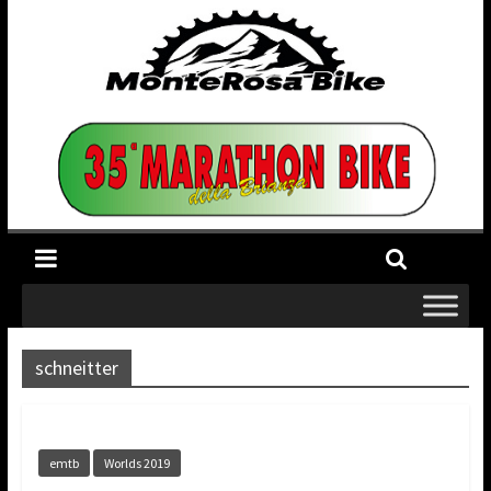
schneitter
emtb
Worlds 2019