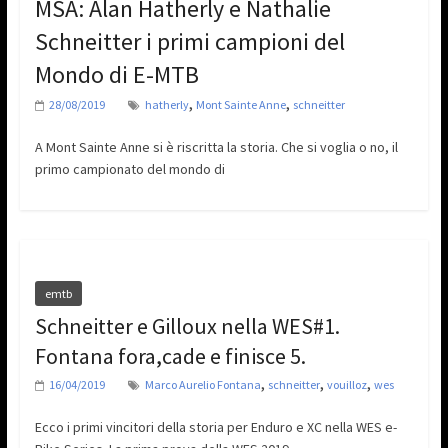
MSA: Alan Hatherly e Nathalie
Schneitter i primi campioni del
Mondo di E-MTB
,
,
28/08/2019
hatherly
Mont Sainte Anne
schneitter
A Mont Sainte Anne si è riscritta la storia. Che si voglia o no, il
primo campionato del mondo di
emtb
Schneitter e Gilloux nella WES#1.
Fontana fora,cade e finisce 5.
,
,
,
16/04/2019
Marco Aurelio Fontana
schneitter
vouilloz
wes
Ecco i primi vincitori della storia per Enduro e XC nella WES e-