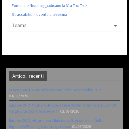
Fontana e Nisi si aggiudicano la 31a Troi Trek
Straccabike, l’evento si avvicina
Teams
Articoli recenti
Procedono i lavori sul tracciato della Straccabike 2026
03/08/2026
Europei XCO: titoli a Aldridge, Frei e Hutter. Argento per Zanotti
tra gli Elite. Corvi fora ed è 4^
02/08/2026
Europei XCO: vittorie per Ghibaudo, Grossmann e Gallis.
Signorelli 5^ la migliore tra gli italiani
01/08/2026