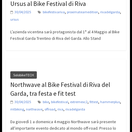
Ursus al Bike Festival di Riva
,
,
,
30/04/2025
bikefestivariva
proximateamedition
rivadelgarda
ursus
L’azienda vicentina sarà protagonista dal 1° al 4 Maggio al Bike
Festival Garda Trentino di Riva del Garda. Allo Stand
SolobikeTECH
Northwave al Bike Festival di Riva del
Garda, tra festa e fit test
,
,
,
,
,
30/04/2025
bike
bikefestival
extremexc2
fittest
hammerplus
,
,
,
,
mtbiking
northwave
offroad
riva
rivadelgarda
Da giovedì 1 a domenica 4 maggio Northwave sarà presente
all’importante evento dedicato al mondo off-road. Presso lo