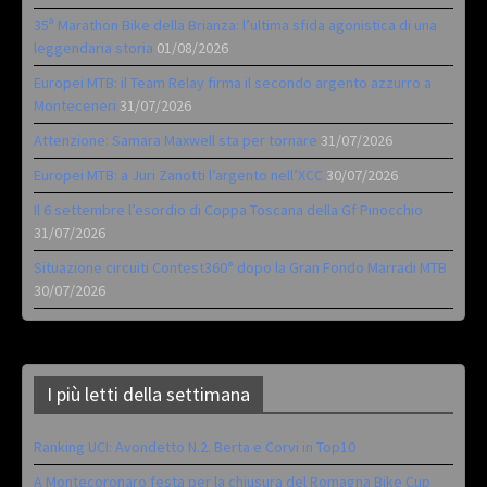
35ª Marathon Bike della Brianza: l’ultima sfida agonistica di una
leggendaria storia
01/08/2026
Europei MTB: il Team Relay firma il secondo argento azzurro a
Monteceneri
31/07/2026
Attenzione: Samara Maxwell sta per tornare
31/07/2026
Europei MTB: a Juri Zanotti l’argento nell’XCC
30/07/2026
Il 6 settembre l’esordio di Coppa Toscana della Gf Pinocchio
31/07/2026
Situazione circuiti Contest360° dopo la Gran Fondo Marradi MTB
30/07/2026
I più letti della settimana
Ranking UCI: Avondetto N.2. Berta e Corvi in Top10
A Montecoronaro festa per la chiusura del Romagna Bike Cup