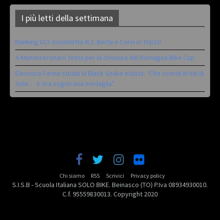
I più letti della settimana
Ranking UCI: Avondetto N.2. Berta e Corvi in Top10
A Montecoronaro festa per la chiusura del Romagna Bike Cup
Eleonora Farina studia la Black Snake iridata: “Che ricordi in Val di
Sole… e ora sogno una medaglia”
Chi siamo
RSS
Scrivici
Privacy policy
S.I.S.B - Scuola Italiana SOLO BIKE. Beinasco (TO) P.Iva 08934930010.
C.f. 95559830013. Copyright 2020