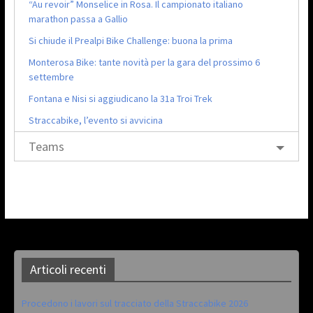
“Au revoir” Monselice in Rosa. Il campionato italiano
marathon passa a Gallio
Si chiude il Prealpi Bike Challenge: buona la prima
Monterosa Bike: tante novità per la gara del prossimo 6
settembre
Fontana e Nisi si aggiudicano la 31a Troi Trek
Straccabike, l’evento si avvicina
Teams
Articoli recenti
Procedono i lavori sul tracciato della Straccabike 2026