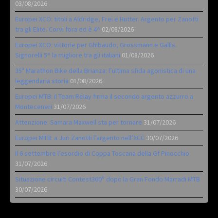
03/08/2026
Europei XCO: titoli a Aldridge, Frei e Hutter. Argento per Zanotti
tra gli Elite. Corvi fora ed è 4^
02/08/2026
Europei XCO: vittorie per Ghibaudo, Grossmann e Gallis.
Signorelli 5^ la migliore tra gli italiani
01/08/2026
35ª Marathon Bike della Brianza: l’ultima sfida agonistica di una
leggendaria storia
01/08/2026
Europei MTB: il Team Relay firma il secondo argento azzurro a
Monteceneri
31/07/2026
Attenzione: Samara Maxwell sta per tornare
31/07/2026
Europei MTB: a Juri Zanotti l’argento nell’XCC
30/07/2026
Il 6 settembre l’esordio di Coppa Toscana della Gf Pinocchio
31/07/2026
Situazione circuiti Contest360° dopo la Gran Fondo Marradi MTB
30/07/2026