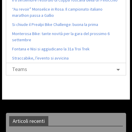
“Au revoir” Monselice in Rosa. Il campionato italiano
marathon passa a Gallio
Si chiude il Prealpi Bike Challenge: buona la prima
Monterosa Bike: tante novità per la gara del prossimo 6
settembre
Fontana e Nisi si aggiudicano la 31a Troi Trek
Straccabike, l’evento si avvicina
Teams
Articoli recenti