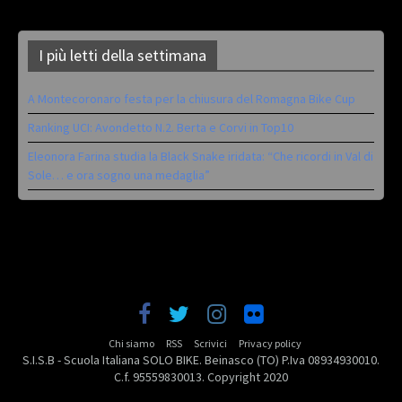
I più letti della settimana
A Montecoronaro festa per la chiusura del Romagna Bike Cup
Ranking UCI: Avondetto N.2. Berta e Corvi in Top10
Eleonora Farina studia la Black Snake iridata: “Che ricordi in Val di
Sole… e ora sogno una medaglia”
Chi siamo
RSS
Scrivici
Privacy policy
S.I.S.B - Scuola Italiana SOLO BIKE. Beinasco (TO) P.Iva 08934930010.
C.f. 95559830013. Copyright 2020