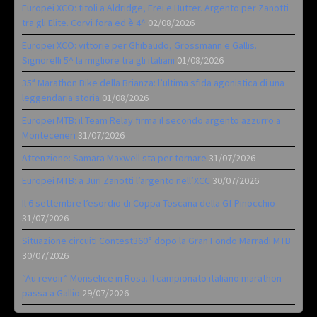
Europei XCO: titoli a Aldridge, Frei e Hutter. Argento per Zanotti
tra gli Elite. Corvi fora ed è 4^
02/08/2026
Europei XCO: vittorie per Ghibaudo, Grossmann e Gallis.
Signorelli 5^ la migliore tra gli italiani
01/08/2026
35ª Marathon Bike della Brianza: l’ultima sfida agonistica di una
leggendaria storia
01/08/2026
Europei MTB: il Team Relay firma il secondo argento azzurro a
Monteceneri
31/07/2026
Attenzione: Samara Maxwell sta per tornare
31/07/2026
Europei MTB: a Juri Zanotti l’argento nell’XCC
30/07/2026
Il 6 settembre l’esordio di Coppa Toscana della Gf Pinocchio
31/07/2026
Situazione circuiti Contest360° dopo la Gran Fondo Marradi MTB
30/07/2026
“Au revoir” Monselice in Rosa. Il campionato italiano marathon
passa a Gallio
29/07/2026