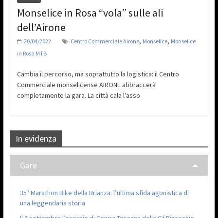
Monselice in Rosa “vola” sulle ali
dell’Airone
,
,
20/04/2022
Centro Commerciale Airone
Monselice
Monselice
in Rosa MTB
Cambia il percorso, ma soprattutto la logistica: il Centro
Commerciale monselicense AIRONE abbraccerà
completamente la gara. La città cala l’asso
In evidenza
Gare
35ª Marathon Bike della Brianza: l’ultima sfida agonistica di
una leggendaria storia
Il 6 settembre l’esordio di Coppa Toscana della Gf Pinocchio