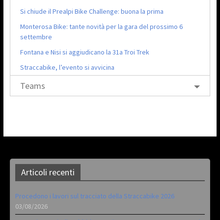
Si chiude il Prealpi Bike Challenge: buona la prima
Monterosa Bike: tante novità per la gara del prossimo 6
settembre
Fontana e Nisi si aggiudicano la 31a Troi Trek
Straccabike, l’evento si avvicina
Teams
Articoli recenti
Procedono i lavori sul tracciato della Straccabike 2026
03/08/2026