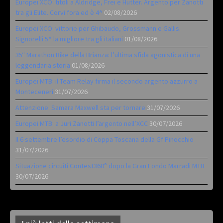
Europei XCO: titoli a Aldridge, Frei e Hutter. Argento per Zanotti
tra gli Elite. Corvi fora ed è 4^
02/08/2026
Europei XCO: vittorie per Ghibaudo, Grossmann e Gallis.
Signorelli 5^ la migliore tra gli italiani
01/08/2026
35ª Marathon Bike della Brianza: l’ultima sfida agonistica di una
leggendaria storia
01/08/2026
Europei MTB: il Team Relay firma il secondo argento azzurro a
Monteceneri
31/07/2026
Attenzione: Samara Maxwell sta per tornare
31/07/2026
Europei MTB: a Juri Zanotti l’argento nell’XCC
30/07/2026
Il 6 settembre l’esordio di Coppa Toscana della Gf Pinocchio
31/07/2026
Situazione circuiti Contest360° dopo la Gran Fondo Marradi MTB
30/07/2026