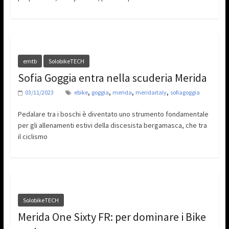
emtb
SolobikeTECH
Sofia Goggia entra nella scuderia Merida
,
,
,
,
03/11/2023
ebike
goggia
merida
meridaitaly
sofiagoggia
Pedalare tra i boschi è diventato uno strumento fondamentale
per gli allenamenti estivi della discesista bergamasca, che tra
il ciclismo
SolobikeTECH
Merida One Sixty FR: per dominare i Bike