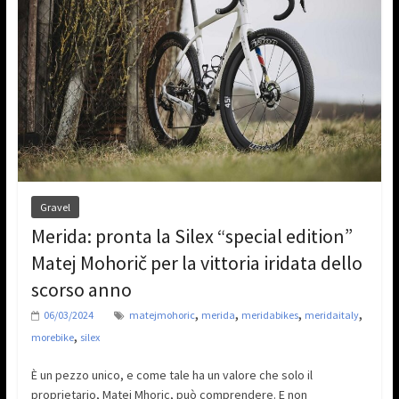
Gravel
Merida: pronta la Silex “special edition”
Matej Mohorič per la vittoria iridata dello
scorso anno
,
,
,
,
06/03/2024
matejmohoric
merida
meridabikes
meridaitaly
,
morebike
silex
È un pezzo unico, e come tale ha un valore che solo il
proprietario, Matej Mhoric, può comprendere. E non