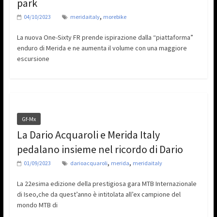
park
,
04/10/2023
meridaitaly
morebike
La nuova One-Sixty FR prende ispirazione dalla “piattaforma”
enduro di Merida e ne aumenta il volume con una maggiore
escursione
Gf-Mx
La Dario Acquaroli e Merida Italy
pedalano insieme nel ricordo di Dario
,
,
01/09/2023
darioacquaroli
merida
meridaitaly
La 22esima edizione della prestigiosa gara MTB Internazionale
di Iseo,che da quest’anno è intitolata all’ex campione del
mondo MTB di