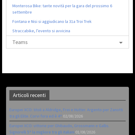
Monterosa Bike: tante novità per la gara del prossimo 6
settembre
Fontana e Nisi si aggiudicano la 31a Troi Trek
Straccabike, l’evento si avvicina
Teams
Articoli recenti
Europei XCO: titoli a Aldridge, Frei e Hutter. Argento per Zanotti
tra gli Elite. Corvi fora ed è 4^
02/08/2026
Europei XCO: vittorie per Ghibaudo, Grossmann e Gallis.
Signorelli 5^ la migliore tra gli italiani
01/08/2026