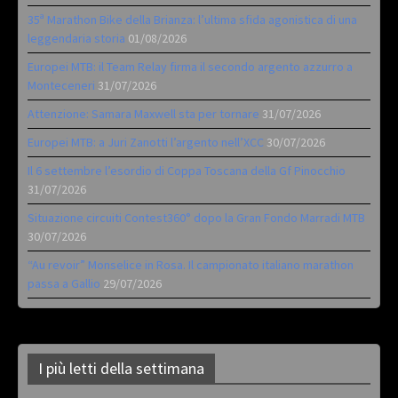
35ª Marathon Bike della Brianza: l’ultima sfida agonistica di una
leggendaria storia
01/08/2026
Europei MTB: il Team Relay firma il secondo argento azzurro a
Monteceneri
31/07/2026
Attenzione: Samara Maxwell sta per tornare
31/07/2026
Europei MTB: a Juri Zanotti l’argento nell’XCC
30/07/2026
Il 6 settembre l’esordio di Coppa Toscana della Gf Pinocchio
31/07/2026
Situazione circuiti Contest360° dopo la Gran Fondo Marradi MTB
30/07/2026
“Au revoir” Monselice in Rosa. Il campionato italiano marathon
passa a Gallio
29/07/2026
I più letti della settimana