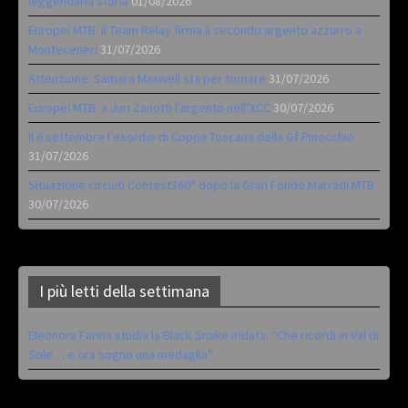
leggendaria storia
01/08/2026
Europei MTB: il Team Relay firma il secondo argento azzurro a
Monteceneri
31/07/2026
Attenzione: Samara Maxwell sta per tornare
31/07/2026
Europei MTB: a Juri Zanotti l’argento nell’XCC
30/07/2026
Il 6 settembre l’esordio di Coppa Toscana della Gf Pinocchio
31/07/2026
Situazione circuiti Contest360° dopo la Gran Fondo Marradi MTB
30/07/2026
I più letti della settimana
Eleonora Farina studia la Black Snake iridata: “Che ricordi in Val di
Sole… e ora sogno una medaglia”