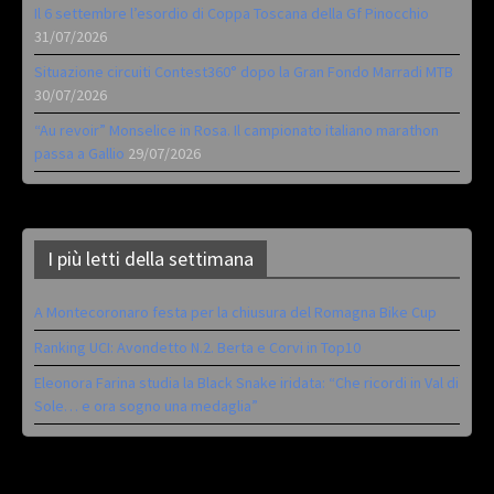
Il 6 settembre l’esordio di Coppa Toscana della Gf Pinocchio
31/07/2026
Situazione circuiti Contest360° dopo la Gran Fondo Marradi MTB
30/07/2026
“Au revoir” Monselice in Rosa. Il campionato italiano marathon
passa a Gallio
29/07/2026
I più letti della settimana
A Montecoronaro festa per la chiusura del Romagna Bike Cup
Ranking UCI: Avondetto N.2. Berta e Corvi in Top10
Eleonora Farina studia la Black Snake iridata: “Che ricordi in Val di
Sole… e ora sogno una medaglia”