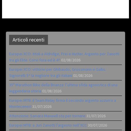
Articoli recenti
Europei XCO: titoli a Aldridge, Frei e Hutter. Argento per Zanotti
tra gli Elite. Corvi fora ed è 4^
02/08/2026
Europei XCO: vittorie per Ghibaudo, Grossmann e Gallis.
Signorelli 5^ la migliore tra gli italiani
01/08/2026
35ª Marathon Bike della Brianza: l’ultima sfida agonistica di una
leggendaria storia
01/08/2026
Europei MTB: il Team Relay firma il secondo argento azzurro a
Monteceneri
31/07/2026
Attenzione: Samara Maxwell sta per tornare
31/07/2026
Europei MTB: a Juri Zanotti l’argento nell’XCC
30/07/2026