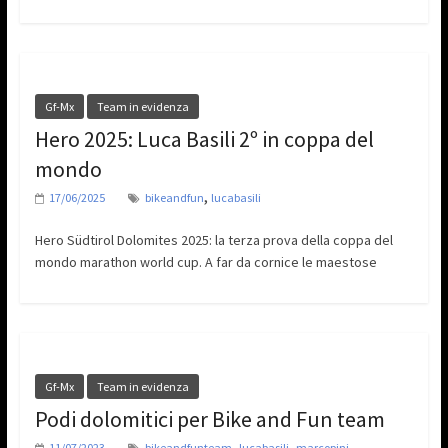
Gf-Mx
Team in evidenza
Hero 2025: Luca Basili 2º in coppa del
mondo
,
17/06/2025
bikeandfun
lucabasili
Hero Südtirol Dolomites 2025: la terza prova della coppa del
mondo marathon world cup. A far da cornice le maestose
Gf-Mx
Team in evidenza
Podi dolomitici per Bike and Fun team
,
,
11/07/2023
bikeandfunteam
lucabasili
marcopini