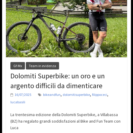
Gf-Mx
Team in evidenza
Dolomiti Superbike: un oro e un
argento difficili da dimenticare
,
,
,
16/07/2025
bikeandfun
dolomitisuperbike
filippoceci
lucabasili
La trentesima edizione della Dolomiti Superbike, a Villabassa
(BZ) ha regalato grandi soddisfazioni al Bike and Fun Team con
Luca