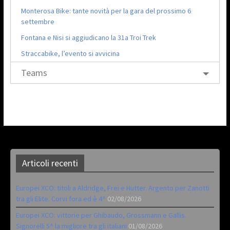
Monterosa Bike: tante novità per la gara del prossimo 6
settembre
Fontana e Nisi si aggiudicano la 31a Troi Trek
Straccabike, l’evento si avvicina
Teams
Articoli recenti
Europei XCO: titoli a Aldridge, Frei e Hutter. Argento per Zanotti
tra gli Elite. Corvi fora ed è 4^
02/08/2026
Europei XCO: vittorie per Ghibaudo, Grossmann e Gallis.
Signorelli 5^ la migliore tra gli italiani
01/08/2026