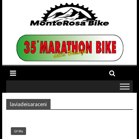
laviadeisaraceni
Gf-Mx