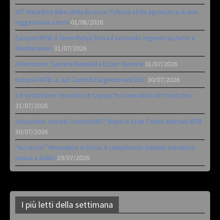
35ª Marathon Bike della Brianza: l’ultima sfida agonistica di una
leggendaria storia
01/08/2026
Europei MTB: il Team Relay firma il secondo argento azzurro a
Monteceneri
31/07/2026
Attenzione: Samara Maxwell sta per tornare
31/07/2026
Europei MTB: a Juri Zanotti l’argento nell’XCC
30/07/2026
Il 6 settembre l’esordio di Coppa Toscana della Gf Pinocchio
31/07/2026
Situazione circuiti Contest360° dopo la Gran Fondo Marradi MTB
30/07/2026
“Au revoir” Monselice in Rosa. Il campionato italiano marathon
passa a Gallio
29/07/2026
I più letti della settimana