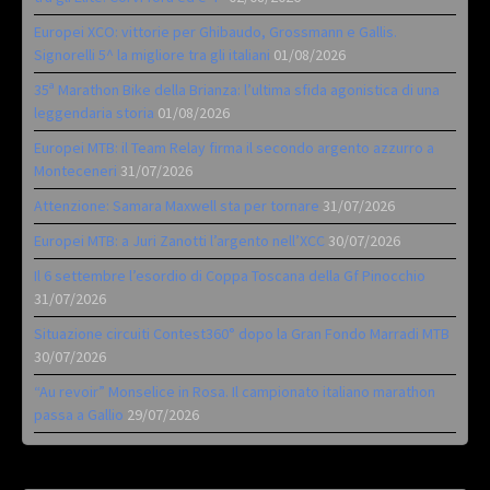
Europei XCO: vittorie per Ghibaudo, Grossmann e Gallis.
Signorelli 5^ la migliore tra gli italiani
01/08/2026
35ª Marathon Bike della Brianza: l’ultima sfida agonistica di una
leggendaria storia
01/08/2026
Europei MTB: il Team Relay firma il secondo argento azzurro a
Monteceneri
31/07/2026
Attenzione: Samara Maxwell sta per tornare
31/07/2026
Europei MTB: a Juri Zanotti l’argento nell’XCC
30/07/2026
Il 6 settembre l’esordio di Coppa Toscana della Gf Pinocchio
31/07/2026
Situazione circuiti Contest360° dopo la Gran Fondo Marradi MTB
30/07/2026
“Au revoir” Monselice in Rosa. Il campionato italiano marathon
passa a Gallio
29/07/2026