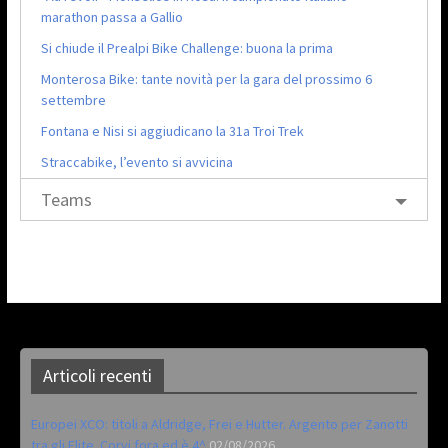
marathon passa a Gallio
Si chiude il Prealpi Bike Challenge: buona la prima
Monterosa Bike: tante novità per la gara del prossimo 6
settembre
Fontana e Nisi si aggiudicano la 31a Troi Trek
Straccabike, l’evento si avvicina
Teams
Articoli recenti
Europei XCO: titoli a Aldridge, Frei e Hutter. Argento per Zanotti
tra gli Elite. Corvi fora ed è 4^
02/08/2026