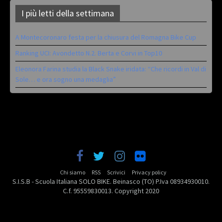
I più letti della settimana
A Montecoronaro festa per la chiusura del Romagna Bike Cup
Ranking UCI: Avondetto N.2. Berta e Corvi in Top10
Eleonora Farina studia la Black Snake iridata: “Che ricordi in Val di
Sole… e ora sogno una medaglia”
Chi siamo
RSS
Scrivici
Privacy policy
S.I.S.B - Scuola Italiana SOLO BIKE. Beinasco (TO) P.Iva 08934930010.
C.f. 95559830013. Copyright 2020