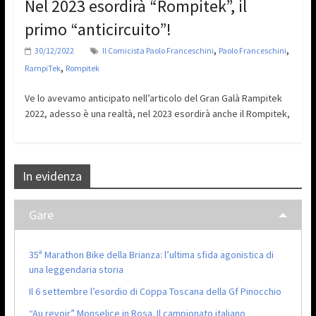
Nel 2023 esordirà “Rompitek”, il
primo “anticircuito”!
,
,
30/12/2022
Il Comicista Paolo Franceschini
Paolo Franceschini
,
RampiTek
Rompitek
Ve lo avevamo anticipato nell’articolo del Gran Galà Rampitek
2022, adesso è una realtà, nel 2023 esordirà anche il Rompitek,
In evidenza
Gare
35ª Marathon Bike della Brianza: l’ultima sfida agonistica di
una leggendaria storia
Il 6 settembre l’esordio di Coppa Toscana della Gf Pinocchio
“Au revoir” Monselice in Rosa. Il campionato italiano